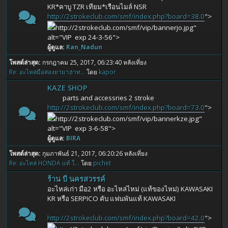
KR*คาบู TZR เทียม*เรือนไมล์ NSR
http://2strokeclub.com/smf/index.php?board=38.0
">
http://2strokeclub.com/smf/vip/bannerjo.jpg"
alt="VIP exp 24-3-56">
ผู้ดูแล:
Ran_Nadun
โพสต์ล่าสุด:
กรกฎาคม 25, 2017, 06:23:40 หลังเที่ยง
Re: อะไหล่มือสองยามาฮ่าท...
โดย
kapor
KAZE SHOP
parts and accessries 2 stroke
http://2strokeclub.com/smf/index.php?board=73.0
">
http://2strokeclub.com/smf/vip/bannerkze.jpg"
alt="VIP exp 3-6-58">
ผู้ดูแล:
BIRA
โพสต์ล่าสุด:
กุมภาพันธ์ 21, 2017, 06:20:26 หลังเที่ยง
Re: อะไหล่ HONDA แท้ ใ...
โดย
pichet
ร้าน บี นครสวรรค์
อะไหล่เก่า มือ2 หรือ อะไหล่ไหม่ (แท้ของไหม่) KAWASAKI
KR หรือ SERPICO คับ แฟนพันแท้ KAWASAKI
http://2strokeclub.com/smf/index.php?board=42.0
">