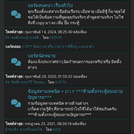
บอร์ดสนทนา เรื่องทั่วไป
ทุกเรื่องตั้งแต่สากเบือยันเรือรบ เมียหาย เมียมีชู้ ก็มาคุยได้
ขอให้เป็นข้อความที่พูดคุยกันจริงๆ คำพูดท่านจริงๆ ไม่ใช่
สิ่งที่ copy มา ลง เพื่อ ปั๊ม กระทู้
โพสต์ล่าสุด:
กุมภาพันธ์ 14, 2024, 08:25:40 หลังเที่ยง
Re: ขอตั้งกระทู้ เบอร์ติ...
โดย
DEDOR
บอร์ดย่อย
COPY ข้อความ หรือ Clip จากที่อื่นๆ
แนะนำตัว
บอร์ดนัดหมาย
ห้องแจ้งประกาศข่าว,นัดกำหนดการออกทริป หรือ มิตติ้ง
ต่างๆ
โพสต์ล่าสุด:
กุมภาพันธ์ 29, 2020, 01:55:32 ก่อนเที่ยง
Re: มิตติ้ง ครบ7ปี โซนธน...
โดย
SUPOL
ข้อมูลทางเทคนิค + D.I.Y ***ห้ามตั้งกระทู้สอบถาม
ปัญหารถ***
รวมข้อมูลทางเทคนิค ทางด้านต่างๆ
เกร็ดความรู้ดีๆ ที่สามารถนำไปใช้ได้มาให้ชมกันครับ
***ห้ามตั้งกระทู้สอบถามปัญหารถ***
โพสต์ล่าสุด:
กรกฎาคม 23, 2021, 08:36:18 หลังเที่ยง
ย้ายแล้ว: ผ่าเครื่องมอไซ...
โดย
KenJi