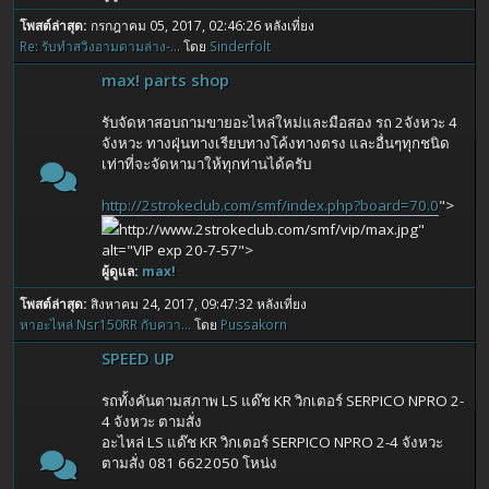
โพสต์ล่าสุด:
กรกฎาคม 05, 2017, 02:46:26 หลังเที่ยง
Re: รับทำสวิงอามดามล่าง-...
โดย
Sinderfolt
max! parts shop
รับจัดหาสอบถามขายอะไหล่ใหม่และมือสอง รถ 2จังหวะ 4
จังหวะ ทางฝุ่นทางเรียบทางโค้งทางตรง และอื่นๆทุกชนิด
เท่าที่จะจัดหามาให้ทุกท่านได้ครับ
http://2strokeclub.com/smf/index.php?board=70.0
">
http://www.2strokeclub.com/smf/vip/max.jpg"
alt="VIP exp 20-7-57">
ผู้ดูแล:
max!
โพสต์ล่าสุด:
สิงหาคม 24, 2017, 09:47:32 หลังเที่ยง
หาอะไหล่ Nsr150RR กับควา...
โดย
Pussakorn
SPEED UP
รถทั้งคันตามสภาพ LS แด๊ช KR วิกเตอร์ SERPICO NPRO 2-
4 จังหวะ ตามสั่ง
อะไหล่ LS แด๊ช KR วิกเตอร์ SERPICO NPRO 2-4 จังหวะ
ตามสั่ง 081 6622050 โหน่ง