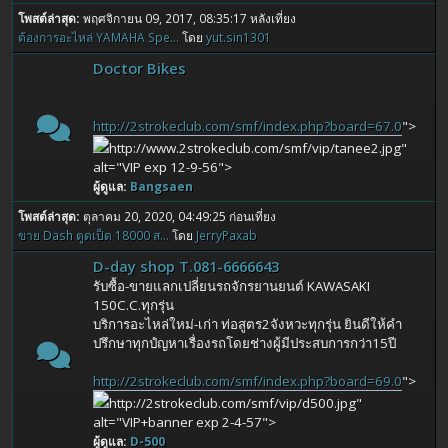
โพสต์ล่าสุด:
พฤศจิกายน 09, 2017, 08:35:17 หลังเที่ยง
ต้องการอะไหล่ YAMAHA Spe...
โดย
yut.sin1301
Doctor Bikes
http://2strokeclub.com/smf/index.php?board=67.0
">
http://www.2strokeclub.com/smf/vip/tanee2.jpg"
alt="VIP exp 12-9-56">
ผู้ดูแล:
Bangsaen
โพสต์ล่าสุด:
ตุลาคม 20, 2020, 04:49:25 ก่อนเที่ยง
ขาย Dash ตูดเป็ด 18000 ส...
โดย
JerryPaxab
D-day shop T.081-6666643
รับซื้อ-ขายแลกเปลี่ยนรถจักรยานยนต์ KAWASAKI
150C.C.ทุกรุ่น
บริการอะไหล่ใหม่-เก่า ท่อสูตร2จังหวะทุกรุ่น ยินดีให้คำ
ปรึกษาทุกปํญหาเรื่องรถโดยช่างผู้มีประสบการกว่า15ปี
http://2strokeclub.com/smf/index.php?board=69.0
">
http://2strokeclub.com/smf/vip/d500.jpg"
alt="VIP+banner exp 2-4-57">
ผู้ดูแล:
D-500