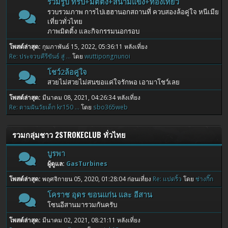
รวมรูป ทริป+มิตติ้ง+สนามแข่ง+ท่องเที่ยว
รวบรวมภาพ การไปเฮฮานอกสถานที่ ควบสองล้อคู่ใจ หนีเมีย
เที่ยวทั่วไทย
ภาพมิตติ้ง และกิจกรรมนอกรอบ
โพสต์ล่าสุด:
กุมภาพันธ์ 15, 2022, 05:36:11 หลังเที่ยง
Re: ประจวบคีรีขันธ์ สู่ ...
โดย
wuttipongnunoi
โชว์2ล้อคู่ใจ
สวยไม่สวยไม่สนขอแค่ใจรักพอ เอามาโชว์เลย
โพสต์ล่าสุด:
มีนาคม 08, 2021, 04:26:34 หลังเที่ยง
Re: ตามฝันวัยเด็ก kr150 ...
โดย
sbo365web
รวมกลุ่มชาว 2STROKECLUB ทั่วไทย
บูรพา
ผู้ดูแล:
GasTurbines
โพสต์ล่าสุด:
พฤศจิกายน 05, 2020, 01:28:04 ก่อนเที่ยง
Re: แปดริ้ว
โดย
ช่างกิ๊ก
โคราช อุดร ขอนแก่น และ อีสาน
โซนอีสานมารวมกันครับ
โพสต์ล่าสุด:
มีนาคม 02, 2021, 08:21:11 หลังเที่ยง