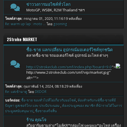
ข่าววงการมอไซค์ทั่วโลก
MotoGP, WSBK, R2M Thailand ฯลฯ
โพสต์ล่าสุด:
กรกฎาคม 01, 2020, 11:16:19 หลังเที่ยง
Re: warm up lap : moto ...
โดย
gooning
2Stroke MARKET
ซื้อ-ขาย แลกเปลี่ยน อุปกรณ์มอเตอร์ไซค์ทุกชนิด
ตลาดซื้อ-ขาย รถมอเตอร์ไซค์ อุปกรณ์ อะไหล่ ต่างๆ
http://2strokeclub.com/smf/index.php?board=9.0
">
http://www.2strokeclub.com/smf/vip/market.jpg"
alt="">
โพสต์ล่าสุด:
กุมภาพันธ์ 14, 2024, 08:18:29 หลังเที่ยง
Re: แค่เข้ามาดู
โดย
DEDOR
บอร์ดย่อย
ซื้อ-ขาย ของทั่วไปที่ไม่เกี่ยวกับมอไซค์
ห้องสำหรับกะทุ้ซื้อ-ขายที่มี
ปัญหา ยูสเซอร์โกง และ ประนีประนอม
ห้องประมูลของ สมาชิก ที่นำรายได้ในการ
ประมูลสนับสนุนเวป
ซื้อขายเสร็จสิ้น
ร้าน คุณโจ
สวิงอาร์มดามล่าง*ไมล์KR*กล่องไฟ serpico*อะไหล่ เครื่อง