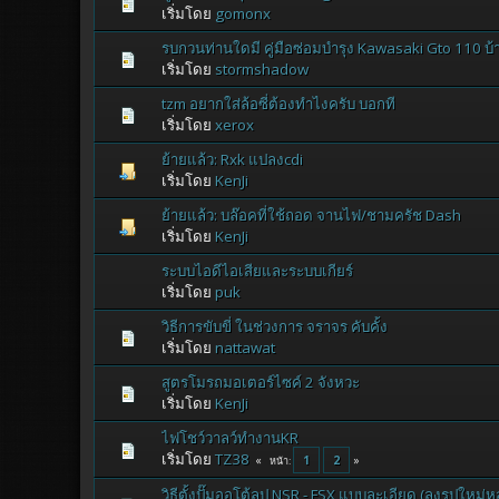
เริ่มโดย
gomonx
รบกวนท่านใดมี คู่มือซ่อมบำรุง Kawasaki Gto 110 บ้
เริ่มโดย
stormshadow
tzm อยากใส่ล้อซี่ต้องทำไงครับ บอกที
เริ่มโดย
xerox
ย้ายแล้ว: Rxk แปลงcdi
เริ่มโดย
KenJi
ย้ายแล้ว: บล๊อคที่ใช้ถอด จานไฟ/ชามครัช Dash
เริ่มโดย
KenJi
ระบบไอดีไอเสียและระบบเกียร์
เริ่มโดย
puk
วิธีการขับขี่ ในช่วงการ จราจร คับคั้ง
เริ่มโดย
nattawat
สูตรโมรถมอเตอร์ไซค์ 2 จังหวะ
เริ่มโดย
KenJi
ไฟโชว์วาลว์ทำงานKR
เริ่มโดย
TZ38
1
2
หน้า
วิธีตั้งปั๊มออโต้ลูป NSR - FSX แบบละเอียด (ลงรูปใหม่