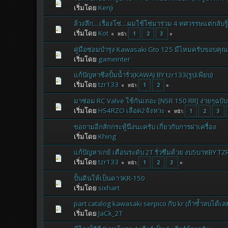
เริ่มโดย
KenJi
ล้วงลึก....เรื่องโซ่....ผมใช้โซ่มาร่วม 4 ทศวรรษแต่กลับรู้เ
เริ่มโดย
Kot
1
2
3
หน้า
คู่มือซ่อมบำรุง Kawasaki Gto 125 มีไหมครับขอบคุณ
เริ่มโดย
gameinter
แก้ปัญหาซีลปั้มน้ำรั่ว(KAWA) BY tzr133(รูปเพียบ)
เริ่มโดย
tzr133
1
2
หน้า
มาซ่อม RC Valve ใช้กันเถอะ [NSR 150 RR] ง่ายๆฉบ
เริ่มโดย
HS4RZO เลือด2จังหวะ
1
2
3
หน้า
ขอถามอีกสักกระทู้นึงนะครับ เกี่ยวกับการผ่าเครื่อง
เริ่มโดย
Khing
แก้ปัญหาเกย์ เตือนระดับ 2T รั่วซึมด้วย งบ5บาทBY T
เริ่มโดย
tzr133
1
2
3
หน้า
ปั้นดินให้เป็นดาวKR-150
เริ่มโดย
sixhart
part catalog kawasaki serpico กับ kr (ถ้าซ้ำลบได้เล
เริ่มโดย
JaCk_2T