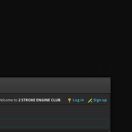
elcome to
2 STROKE ENGINE CLUB
.
Log in
Sign up