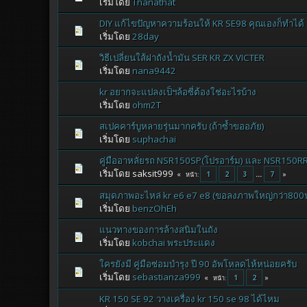
เริ่มโดย
Thanathat
DIY แก้ไขปัญหาความร้อนให้ KR SE98 คุณเองก็ทำได้
เริ่มโดย
28day
วิธีเปลี่ยนใส้ฝาถังน้ำมัน SER KR ZX VICTER
เริ่มโดย
nana9442
kr อยากจะแปลงเป็ฯล้อซี่ต้องใช่อะไรบ้าง
เริ่มโดย
ohm2T
สเปคคาร์บูหลายรุ่นมากครับ (ถ้าซ้ำขออภัย)
เริ่มโดย
suphachai
คู่มืออาหลั่ยรถ NSR150SP(โปรอาร์ม) และ NSR150R
เริ่มโดย saksit999
1
2
3
...
7
หน้า
สมุดภาพอะไหล่ kr e6 e7 e8 (ขอลงภาพใหญ่กว่า800นะ
เริ่มโดย
benzOhEh
แนวทางของการล้างสนิมในถัง
เริ่มโดย
kobchai พระประแดง
ใครยังมี คู่มือซ่อมบำรุง ปี 90 อัพโหลดไห้หน่อยครับ
เริ่มโดย
sebastianza999
1
2
หน้า
KR 150 SE 92 วางเครื่อง kr 150 se 98 ได้ไหม