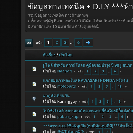
ข้อมูลทางเทคนิค + D.I.Y ***ห
รวมข้อมูลทางเทคนิค ทางด้านต่างๆ
เกร็ดความรู้ดีๆ ที่สามารถนำไปใช้ได้มาให้ชมกันครับ ***ห้าม
0 สมาชิก และ 10 ผู้มาเยือน กำลังดูบอร์ดนี้
1
2
3
...
6
หน้า
ลง
หัวเรื่อง
/
เริ่มโดย
[ ไฟล์ สำหรับ ดาวน์โหลด คู่มือซ่อมบำรุง ปี 90 ] ขน
เริ่มโดย
NeonoN
1
2
3
...
6
หน้า
แจกสมุดภาพอะไหล่ KAWASAKI HONDA ฟรีครับ
เริ่มโดย
motoparts
1
2
3
...
19
หน้า
มาดูหัวเทียนกัน
เริ่มโดย Runingguy
1
2
3
...
5
หน้า
โบว์ชัวร์รถจักรยานยนต์หลากหลายยี่ห้อใครมีก็แบ่งกัน
เริ่มโดย
pubangkapi
1
2
3
...
6
หน้า
***ตารางเบอร์ซีล&ลูกปืน(ทุกยี่ห้อเท่าที่มี)***ถ้าเป็นไ
เริ่มโดย
@@TaJung@@
1
2
หน้า