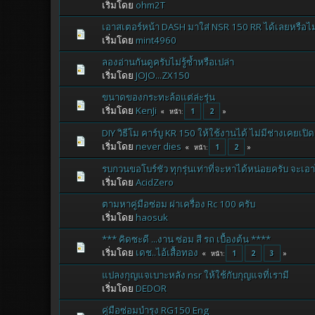
เริ่มโดย
ohm2T
เอาสเตอร์หน้า DASH มาใส่ NSR 150 RR ได้เลยหรือไม
เริ่มโดย
mint4960
ลองอ่านกันดูครับไม่รู้ซ้ำหรือเปล่า
เริ่มโดย
JOJO...ZX150
ขนาดของกระทะล้อแต่ล่ะรุ่น
เริ่มโดย
KenJi
1
2
หน้า
DIY วิธีโม คาร์บู KR 150 ให้ใช้งานได้ ไม่มีช่างเคยเป
เริ่มโดย
never dies
1
2
หน้า
รบกวนขอโบร์ชัว ทุกรุ่นเท่าที่จะหาได้หน่อยครับ จะเอ
เริ่มโดย
AcidZero
ตามหาคู่มือซ่อม ผ่าเครื่อง Rc 100 ครับ
เริ่มโดย
haosuk
*** คิดซะดี ...งาน ซ่อม สี รถ เบื้องต้น ****
เริ่มโดย
เดช..ไอ้เสื้อทอง
1
2
3
หน้า
แปลงกุญแจเบาะหลัง nsr ให้ใช้กับกุญแจที่เรามี
เริ่มโดย
DEDOR
คู่มือซ่อมบำรุง RG150 Eng