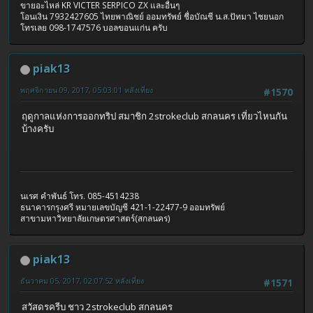
ขายอะไหล่ KR VICTER SERPICO ZX และอื่นๆ
โอนเงิน 7932427605 ไทยพาณิชย์ ออมทรัพย์ ชื่อบัณชี น.ส.ปัทมา ไชยนอก
โทรเลย 098-1747576 บอลขอนแก่น ครับ
piak13
พฤศจิกายน 09, 2017, 05:03:01 หลังเที่ยง
#1570
ฤดูกาลแห่งการออกทริป สมาชิก 2strokeclub สกลนคร เที่ยวไหนกัน
บ้างครับ
นเรศ คำพันธ์ โทร. 085-4514238
ธนาคารกรุงศรี หมายเลขบัญชี 421-1-22477-9 ออมทรัพย์
สาขามหาวิทยาลัยเกษตรศาสตร์(สกลนคร)
piak13
ธันวาคม 05, 2017, 02:07:52 หลังเที่ยง
#1571
สวัสดรครีบ ชาว 2strokeclub สกลนคร