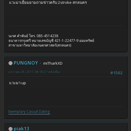
แวะมาเยี่ยมยามถามข่าวครับ 2stroke สกลนคร
นเรศ คำพันธ์ โทร. 085-4514238
ธนาคารกรุงศรี หมายเลขบัญชี 421-1-22477-9 ออมทรัพย์
สาขามหาวิทยาลัยเกษตรศาสตร์(สกลนคร)
PUNGNOY
miTharkXD
มกราคม 28, 2017, 08:18:27 หลังเที่ยง
#1562
แวะมา up
Exemplary Сasual Dating
piak13