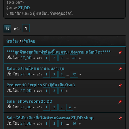
19-3-56">
ผู้ดูแล:
2T_DD
.
0 สมาชิก และ 5 ผู้มาเยือน กำลังดูบอร์ดนี้
1
หน้า
ลง
หัวเรื่อง
/
เริ่มโดย
****ลูกค้าส่งชุดสีมาทำห้องนี้เลยครับ แจ้งความเคลื่อนไหว****
เริ่มโดย
2T_DD
1
2
3
...
33
หน้า
Sale : คลังอะไหล่ มากมายหลายรุ่น
เริ่มโดย
2T_DD
1
2
3
...
12
หน้า
Project 10 Serpico SE (ผู้พัน เชียงใหม่)
เริ่มโดย
2T_DD
1
2
3
หน้า
Sale : Show room 2t_DD
เริ่มโดย
2T_DD
1
2
3
4
หน้า
Sale:ให้เกียรติลงชื่่อได้เข้าชมห้องของ 2T_DD shop
เริ่มโดย
2T_DD
1
2
3
...
16
หน้า