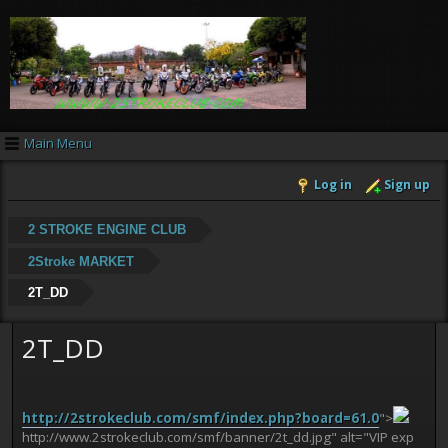
Main Menu
Log in
Sign up
2 STROKE ENGINE CLUB
2Stroke MARKET
2T_DD
2T_DD
http://2strokeclub.com/smf/index.php?board=61.0
">
http://www.2strokeclub.com/smf/banner/2t_dd.jpg" alt="VIP exp