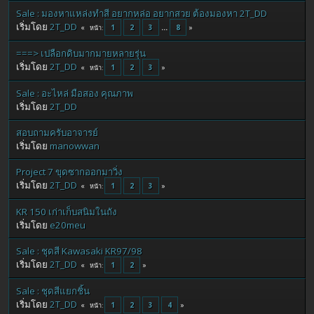
Sale : มองหาแหล่งทำสี อยากหล่อ อยากสวย ต้องมองหา 2T_DD
เริ่มโดย
2T_DD
1
2
3
...
8
หน้า
===> เปลือกดิบมากมายหลายรุ่น
เริ่มโดย
2T_DD
1
2
3
หน้า
Sale : อะไหล่ มือสอง คุณภาพ
เริ่มโดย
2T_DD
สอบถามครับอาจารย์
เริ่มโดย
manowwan
Project 7 ขุดซากออกมาวิ่ง
เริ่มโดย
2T_DD
1
2
3
หน้า
KR 150 เก่าเก็บสนิมในถัง
เริ่มโดย
e20meu
Sale : ชุดสี Kawasaki KR97/98
เริ่มโดย
2T_DD
1
2
หน้า
Sale : ชุดสีแยกชิ้น
เริ่มโดย
2T_DD
1
2
3
4
หน้า