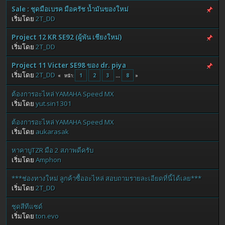
Sale : ชุดมือเบรค มือครัช น้ำมันของใหม่
เริ่มโดย
2T_DD
Project 12 KR SE92 (ผู้พัน เชียงใหม่)
เริ่มโดย
2T_DD
Project 11 Victer SE98 ของ dr. piya
เริ่มโดย
2T_DD
1
2
3
...
8
หน้า
ต้องการอะไหล่ YAMAHA Speed MX
เริ่มโดย
yut.sin1301
ต้องการอะไหล่ YAMAHA Speed MX
เริ่มโดย
aukarasak
หาคาบูTZR มือ 2 สภาพดีครับ
เริ่มโดย
Amphon
***ช่องทางใหม่ ลูกค้าซื้ออะไหล่ สอบถามรายละเอียดที่นี้ได้เลย***
เริ่มโดย
2T_DD
ชุดสีทีแซด์
เริ่มโดย
ton.evo