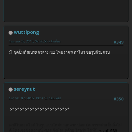
wuttipong
กันยายน 08, 2015, 09:36:55 หลังเที่ยง
#349
มี ชุดปั้มดิสเบรคตัวล่าง rxz ไหมราคาเท่าไหร่ ขอรูปด้วยครับ
sereynut
ธันวาคม 07, 2015, 10:14:53 ก่อนเที่ยง
#350
:-* :-* :-* :-* :-* :-* :-* :-* :-* :-* :-* :-*
คาสิโนออนไลน์ ในรูปแบบใหม่ล่าสุดจาก ปอยเปต การพนันเป็นสิ่งไม่
ดี ใครเจอข้อความนี้ PM แจ้งผู้ดูแลด้วย รีสอร์ท ได้ที่นี่
royal1688