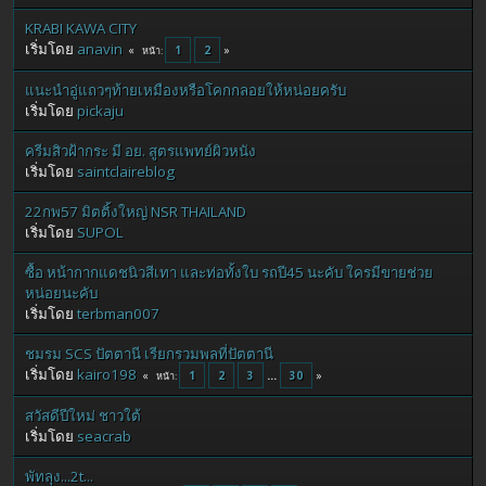
KRABI KAWA CITY
เริ่มโดย
anavin
1
2
หน้า
แนะนำอู่แถวๆท้ายเหมืองหรือโคกกลอยให้หน่อยครับ
เริ่มโดย
pickaju
ครีมสิวฝ้ากระ มี อย. สูตรแพทย์ผิวหนัง
เริ่มโดย
saintclaireblog
22กพ57 มิตติ้งใหญ่ NSR THAILAND
เริ่มโดย
SUPOL
ซื้อ หน้ากากแดชนิวสีเทา และท่อทั้งใบ รถปี45 นะคับ ใครมีขายช่วย
หน่อยนะคับ
เริ่มโดย
terbman007
ชมรม SCS ปัตตานี เรียกรวมพลที่ปัตตานี
เริ่มโดย
kairo198
1
2
3
...
30
หน้า
สวัสดีปีใหม่ ชาวใต้
เริ่มโดย
seacrab
พัทลุง...2t...