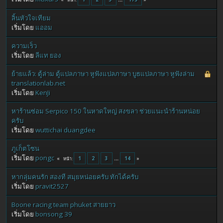
ลิ้นหัวใจเทียม
เริ่มโดย
แออม
ความเร็ว
เริ่มโดย
ลีแท ยอง
ย้ายแล้ว: ตู้ล่าม ตู้แปลภาษา หูฟังแปลภาษา บูธแปลภาษา หูฟังล่าม
translationlab.net
เริ่มโดย
KenJi
หาร้านซ่อม Serpico 150 ในหาดใหญ่ สงขลา ช่วยแนะนำร้านหน่อย
ครับ
เริ่มโดย
wuttichai duangdee
ภูเก็ตโซน
เริ่มโดย
pongc
1
2
3
...
14
หน้า
หากลุ่มคนรัก สองที สมุยหน่อยครับ ทักได้ครับ
เริ่มโดย
pravit2527
Boone racing team phuket สายยาว
เริ่มโดย
bonsong 39