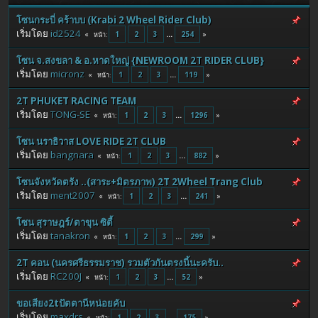
โซนกระบี่ คร้าบบ (Krabi 2 Wheel Rider Club)
เริ่มโดย
id2524
1
2
3
...
254
หน้า
โซน จ.สงขลา & อ.หาดใหญ่ {NEWROOM 2T RIDER CLUB}
เริ่มโดย
micronz
1
2
3
...
119
หน้า
2T PHUKET RACING TEAM
เริ่มโดย
TONG-SE
1
2
3
...
1296
หน้า
โซน นราธิวาส LOVE RIDE 2T CLUB
เริ่มโดย
bangnara
1
2
3
...
882
หน้า
โซนจังหวัดตรัง ..(สาระ+มิตรภาพ) 2T 2Wheel Trang Club
เริ่มโดย
ment2007
1
2
3
...
241
หน้า
โซน สุราษฎร์/ตาขุน ซิตี้
เริ่มโดย
tanakron
1
2
3
...
299
หน้า
2T คอน (นครศรีธรรมราช) รวมตัวกันตรงนี้นะครับ..
เริ่มโดย
RC200J
1
2
3
...
52
หน้า
ขอเสียง2tปัตตานีหน่อยคับ
เริ่มโดย
maxdrs
1
2
3
...
175
หน้า