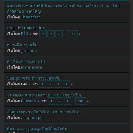
แนะนำร้านซ่อมรถที่มีประสบการณ์เกี่ยวกับรถสองจังหวะ,ร้านอะไหล่
ด้วยครับ อ.หาดใหญ่
เริ่มโดย
Thanathat
Chill Chill Hatyai Club
เริ่มโดย
Pโอ๋
1
2
3
...
142
หน้า
หาชุดสี KR ตูดเป็ด
เริ่มโดย
gullitpon
หาเพื่อนชาวชุมพรครับ
เริ่มโดย
mannavara
ขออนุญาตร่วมตัว ชาวยะลาครับ
เริ่มโดย เอส
1
2
3
4
หน้า
Kawasaki Krabi Team (คาวาซากิ กระบี่ ทีม)
เริ่มโดย
thaworn
1
2
3
...
106
หน้า
เสื้อสูบ ser krเหมือกันไหม เเตกต่างตรงไหน
เริ่มโดย
attaporn-ple
ทีมงาน อ.ละงู จ.สตูล ยินดีต้อนรับคับ