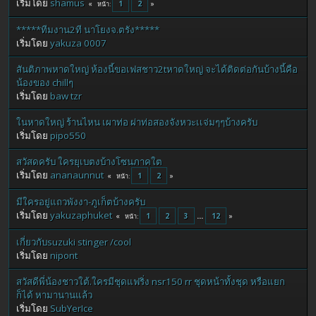
เริ่มโดย
shamus
1
2
หน้า
*****ทีมงาน2ที นาโยงจ.ตรัง*****
เริ่มโดย
yakuza 0007
สันติภาพหาดใหญ่ ห้องนี้ขอเฟสชาว2tหาดใหญ่ จะได้ติดต่อกันบ้างนี้คือ
น้องของ chillๆ
เริ่มโดย
baw tzr
ในหาดใหญ่ ร้านไหน เผาท่อ ผ่าท่อสองจังหวะเเจ่มๆๆบ้างครับ
เริ่มโดย
pipo550
สวัสดครับ ใครยุเบตงบ้างโซนภาคใต
เริ่มโดย
ananaunnut
1
2
หน้า
มีใครอยู่แถวพังงา-ภูเก็ตบ้างครับ
เริ่มโดย
yakuzaphuket
1
2
3
...
12
หน้า
เกี่ยวกับsuzuki stinger /cool
เริ่มโดย
nipont
สวัสดีพี่น้องชาวใต้.ใครมีชุดแฟริ่ง nsr150 rr ชุดหน้าทั้งชุด หรือแยก
ก็ได้ หามานานแล้ว
เริ่มโดย
SubYerIce