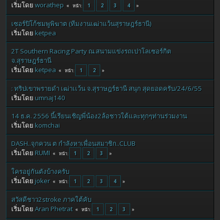
เริ่มโดย
worathep
1
2
3
4
หน้า
เซอร์ปิโก้ชมพูพิฆาต (ทีมงานเฒ่าแว้นสุราษฎร์ธานี)
เริ่มโดย
ketpea
2T Southern Racing Party ณ.สนามแข่งรถเปาโลเซอร์กิต
จ.สุราษฎร์ธานี
เริ่มโดย
ketpea
1
2
หน้า
: ทริปเขาพรายดำ เฒ่าเเว้น จ.สุราษฎร์ธานี สนุก สุดยอดครับ/24/6/55
เริ่มโดย
umnaj140
14 ธ.ค. 2556 นี้เรียนเชิญพี่น้อง2ล้อชาวใต้และทุกๆท่านร่วมงาน
เริ่มโดย
komchai
DASH..จุกควน ต กำลังหาเพื่อนสมาชิก..CLUB
เริ่มโดย
RUMI
1
2
3
หน้า
ใครอยู่กันตังบ้างครับ
เริ่มโดย
joker
1
2
3
4
หน้า
สวัสดีชาว2stroke ภาคใต้คับ
เริ่มโดย
Aran Phetrat
1
2
3
หน้า