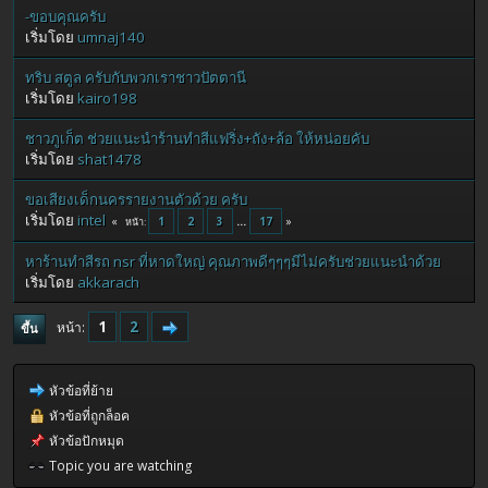
-ขอบคุณครับ
เริ่มโดย
umnaj140
ทริบ สตูล ครับกับพวกเราชาวปัตตานี
เริ่มโดย
kairo198
ชาวภูเก็ต ช่วยแนะนำร้านทำสีแฟริ่ง+ถัง+ล้อ ให้หน่อยคับ
เริ่มโดย
shat1478
ขอเสียงเด็กนครรายงานตัวด้วย ครับ
เริ่มโดย
intel
1
2
3
...
17
หน้า
หาร้านทำสีรถ nsr ที่หาดใหญ่ คุณภาพดีๆๆๆมีไม่ครับช่วยแนะนำด้วย
เริ่มโดย
akkarach
1
2
หน้า
ขึ้น
หัวข้อที่ย้าย
หัวข้อที่ถูกล็อค
หัวข้อปักหมุด
Topic you are watching