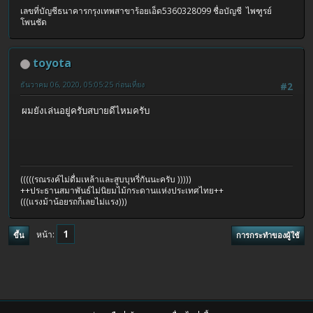
เลขที่บัญชีธนาคารกรุงเทพสาขาร้อยเอ็ด5360328099 ชื่อบัญชี ไพฑูรย์
โพนชัด
toyota
ธันวาคม 06, 2020, 05:05:25 ก่อนเที่ยง
#2
ผมยังเล่นอยู่ครับสบายดีไหมครับ
(((((รณรงค์ไม่ดื่มเหล้าและสูบบุหรี่กันนะครับ )))))
++ประธานสมาพันธ์ไม่นิยมไม้กระดานแห่งประเทศไทย++
(((แรงม้าน้อยรถก็เลยไม่แรง)))
1
หน้า
ขึ้น
การกระทำของผู้ใช้