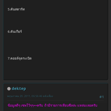
5.คันสตาร์ท
6.คันเกียร์
7.คอยล์จุดระเบิด
dektep
พฤษภาคม 20, 2011, 06:56:46 หลังเที่ยง
#1
ข้อมูลดีๆ เซพใว้ๆๆ++ครับ ถ้ามีรายการเทียบซีลล่ะ แหล่มเลยครับ