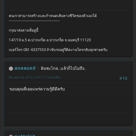
คนเราสามารถสร้างและกำหนดเส้นทางชีวิตของตัวเองได้
------------------------------------------
กรุณาส่งตามที่อยู่นี้
147/19 ม.5 ต.ปากเกร็ด อ.ปากเกร็ด จ.นนทบุรี 11120
เบอร์โทร 081-6337550 ถ้าขับรถอยู่รึติดงานโทรกลับทุกสายครับ
aoaaued
ฝันซะไกล...แล้วก็ไปไม่ถึง..
มีนาคม 06, 2013, 04:07:15 หลังเที่ยง
#18
ขอบคุณที่เผยแพร่ความรู้ดีดีครับ