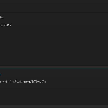
ิ่น
 & NSR 2
ง
ราบว่าเก็บเงินปลายทางได้ไหมคับ