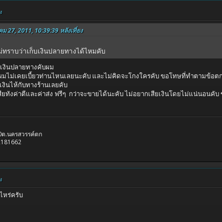
ง
คม 27, 2011, 10:39:39 หลังเที่ยง
ม่ทราบว่าเก็บเงินปลายทางได้ไหมคับ
็บเงินปลายทางคับผม
 ผมไม่เคยเบี้ยวท่านไหนเลยนะคับ และไม่คิดจะโกงใครคับ ขอโทษที่ทำตามข้อตก
เงินไห้กับทางร้านเลยคับ
สียทังค่าตีและค่าส่ง ฟรีๆ กว่าจะขายได้นะคับ ไม่อยากเสียเงินโดยไม่แน่นอนคับ
.10ต.นครสวรรค์ตก
2181662
ง
ไหร่ครับ