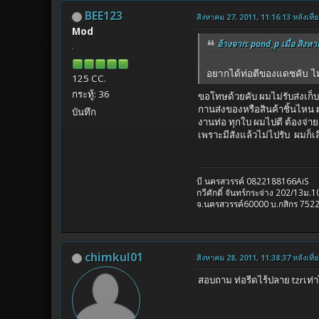
BEE123
สิงหาคม 27, 2011, 11:16:13 หลังเที่ย
Mod
อ้างจาก: pond_p เมื่อ สิงหา
อยากได้ท่อตีของแดชคับ ไ
125 CC.
กระทู้: 36
ขอโทษด้วยคับ ผมไม่รับส่งเก
กานส่งของหรือสินค้าชิ้นไหน
บันทึก
งานท่อ ทุกใบ ผมไปตี ต้องจ่าย
เพราะมีสังแล้วไม่ไปรับ ผมก็เ
บี นครสวรรค์ 0822188166AiS
กวีศักดิ์ จันทร์กระจ่าง 202/13ม
จ.นครสวรรค์60000 บ.กสิกร 752
chimkul01
สิงหาคม 28, 2011, 11:38:37 หลังเที่ย
สอบถาม ท่อรีดไร้ปลาย tzrเท่า