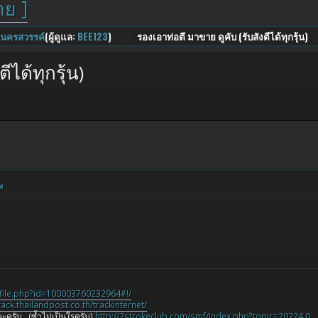
าย ]
ี นครสวรรค์
(ผู้ดูแล:
BEE123
)
รองเอาท่อตี มาขาย ดูคับ (รับสังตีได้ทุกรุ้น)
ได้ทุกรุ้น)
ง
file.php?id=100003760232964#!/
track.thailandpost.co.th/trackinternet/
ะครับ...(ซ้ำไม่เป็นใรครับ)
http://2strokeclub.com/smf/index.php?topic=20224.0