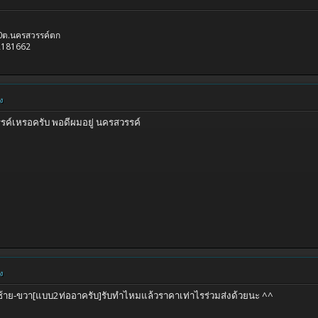
.10ต.นครสวรรค์ตก
2181662
ง
รรค์เหรอครับ พอดีผมอยู่ นครสวรรค์
ง
กซ้าย-ขวา[แบบ2ท่ออาครับ]รับทำไหมแล้วราคาเท่าไรร่วมส่งด้วยนะ ^^