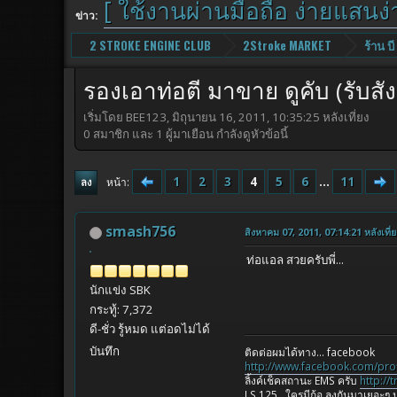
[ ใช้งานผ่านมือถือ ง่ายแสนง่
ข่าว:
2 STROKE ENGINE CLUB
2Stroke MARKET
ร้าน บ
รองเอาท่อตี มาขาย ดูคับ (รับสังตี
เริ่มโดย BEE123, มิถุนายน 16, 2011, 10:35:25 หลังเที่ยง
0 สมาชิก และ 1 ผู้มาเยือน กำลังดูหัวข้อนี้
1
2
3
4
5
6
...
11
หน้า
ลง
smash756
สิงหาคม 07, 2011, 07:14:21 หลังเที่ย
ท่อแอล สวยครับพี่...
นักแข่ง SBK
กระทู้: 7,372
ดี-ชั่ว รู้หมด แต่อดไม่ได้
บันทึก
ติดต่อผมได้ทาง... facebook
http://www.facebook.com/pro
ลิ้งค์เช็คสถานะ EMS ครับ
http://
LS 125...ใครมีก้อ ลงกันมาเยอะๆ น