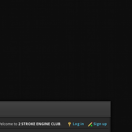
elcome to
2 STROKE ENGINE CLUB
.
Log in
Sign up