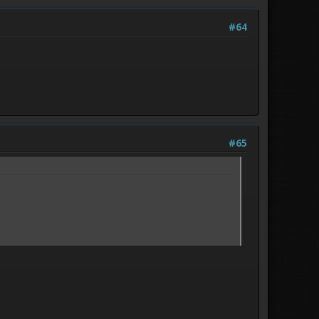
#64
#65