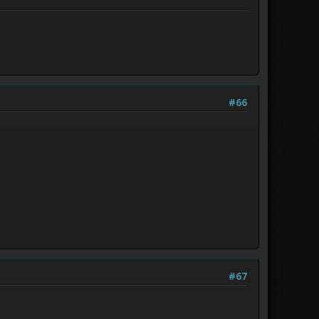
#66
#67