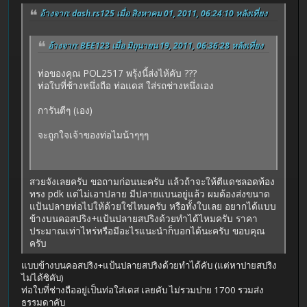
อ้างจาก: dash.rs125 เมื่อ สิงหาคม 01, 2011, 06:24:10 หลังเที่ยง
อ้างจาก: BEE123 เมื่อ มิถุนายน 19, 2011, 06:36:28 หลังเที่ยง
ท่อของคุณ POL2517 พรุ้งนี้ส่งไห้คับ ???
ท่อใบที่ช้างหนึ่งถือ ท่อแดส ใส่รถช่างหนึ่งเอง
การันตีๆ (เอง)
จะถูกใจเจ้าของท่อไมน้าๆๆๆ
สวยจังเลยครับ ขอถามก่อนนะครับ แล้วถ้าจะให้ตีแดชลอดท้อง
ทรง pdk แต่ไม่เอาปลาย มีปลายแบนอยู่แล้ว ผมต้องส่งขนาด
แป้นปลายท่อไปให้ด้วยใช่ไหมครับ หรือทั้งใบเลย อยากได้แบบ
ข้างบนคอสปริง+แป้นปลายสปริงด้วยทำได้ไหมครับ ราคา
ประมาณเท่าไหร่หรือมีอะไรแนะนำก็บอกได้นะครับ ขอบคุณ
ครับ
แบบข้างบนคอสปริง+แป้นปลายสปริงด้วยทำได้คับ (แต่หาปายสปริง
ไม่ได้ซิคับ)
ท่อใบที่ช่างถืออยู่เป็นท่อใส่เดส เลยคับ ไม่รวมปาย 1700 รวมส่ง
ธรรมดาคับ