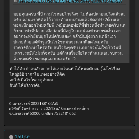
อ้างจาก: dash.rs125 เมื่อ สิงหาคม 02, 2011, 12:25:14 ก่อนเที่ยง
ขอบคุณครับ พี่บี ถามไวตอบไวจริงๆ ไม่ต้องปลายสปริงแล้วละ
ครับ ตอนแรกที่คิดไว้ว่าจะทำแบบสวมแล้วยึดสปริง2ด้านเอา
พอจะนึกออกไหมครับพี่ เหมือนคอท่อที่พี่ช่างหนึ่งทำเลยครับ แต่
ย้ายมาทำที่ปลาย เมื่อก่อนนี้มีอยู่ใบ แต่น้องทำหายซะงั้น เลย
อยากจะทำย้อนยุคใหม่ครับแฮะๆ กลัวมันยุ่งยาก แต่ถ้าเอา
ปลายด้วยแต่ทำรูแป้นไว2ชุดมันจะน่าเกลียดไหมครับ
ราคา+อีกเท่าไหร่ครับ สนใจริงๆครับ แต่อาจจะไม่ใช่เร็ววันนี้
เพราะรถยังไม่เสร็จครับ แต่ถ้าเสร็จเมื่อไหร่ทำแน่นอน รบกวน
ด้วยนะครับ ขอบคุณมากนะครับ :D
ทำได้คับ ถ้าคนสังอยากได้แบบไหนทำได้หมดคับผม (ไม่ไช่เรื่อง
ไหญ่)อิอิ ราคาไม่แพงอย่างที่คิด
จะไช้เมือไรก็รองดูคับผม
ยินดี ไห้บริการคับ
บี นครสวรรค์ 0822188166AiS
กวีศักดิ์ จันทร์กระจ่าง 202/13ม.10ต.นครสวรรค์ตก
จ.นครสวรรค์60000 บ.กสิกร 7522181662
150 se