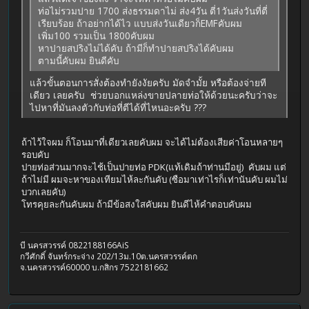
ท่อไม่รวมปาย 1700 ส่งธรรมดาไม่ ส่ง4วัน ตี่1วันส่งวันที่ตี่
เรียบร้อย ถ้าอย่ากได้ไว แบบส่งวันเดียวก็EMFคับผม
เพิ่ม100 รวมเป็น 1800คับผม
หาปายสปริงไม่ได้คับ ถ้ามีก็ทำปายสปริงได้คับผม
ตามนี้คับผม ยินดีคับ
แล้วขั้นตอนการสั่งต้องทำยังงัยครับ มัดจำมั้ย หรือต้องจ่ายที
เดียว เลยครับ ช่วยบอกแหล่งขายปลายท่อให้ด้วยนะครับว่าจะ
ไปหาที่มันลงตัวกับท่อที่ตีได้ที่ไหนอะครับ ???
ถ้าไว้ใจผม ก็โอนมาที่เดียวเลยคับผม จะได้ไม่ต้องเสียค่าโอนหลายๆ
รอบคับ
ปายท่อส่วนมากจะไช้เป็นปายท่อ PDK(แท้เดิมถ้าท่านมีอยู่) คับผม แต่
ถ้าไม่มี ผมจะหาของเทียมไห้ละกันคับ (ซือมาเท่าไรก็เท่านันคับ ผมไม่
บวกเลยคับ)
โทรคุยละกันคับผม ถ้ามีข้อสงใสคับผม ยินดีไห้คำตอบคับผม
บี นครสวรรค์ 0822188166AiS
กวีศักดิ์ จันทร์กระจ่าง 202/13ม.10ต.นครสวรรค์ตก
จ.นครสวรรค์60000 บ.กสิกร 7522181662