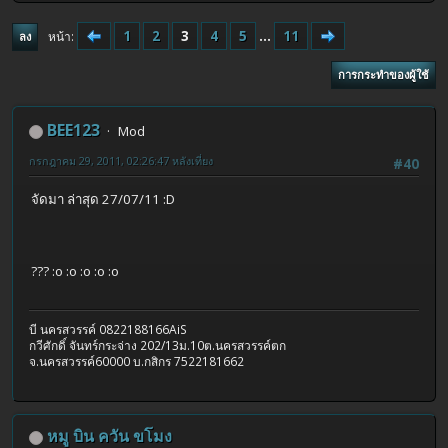
1
2
3
4
5
...
11
หน้า
ลง
การกระทำของผู้ใช้
BEE123
Mod
กรกฎาคม 29, 2011, 02:26:47 หลังเที่ยง
#40
จัดมา ล่าสุด 27/07/11 :D
??? :o :o :o :o :o
บี นครสวรรค์ 0822188166AiS
กวีศักดิ์ จันทร์กระจ่าง 202/13ม.10ต.นครสวรรค์ตก
จ.นครสวรรค์60000 บ.กสิกร 7522181662
หมู บิน ควัน ขโมง