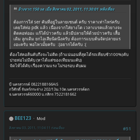
อ้างจาก: 150 se เมื่อ สิงหาคม 02, 2011, 11:30:01 หลังเที่ยง
ต้องการใส่ ser คันที่อยู่ในลายเซนต์ ครับ ราคาเท่าไหร่ครับ
เคยใส่ท่อ pdk แล้ว เนื่องจากใส่ยางโต เวลาเบรคแล้วยางจะ
ติดคอท่ออะ แก้ได้ป่าวครับ แล้วมีปลายให้ด้วยป่าวครับ เสื้อ
เดิม ลูกเดิม ยกไอเสียนิดนึงครับ ต้องการแบบต้นจัดปลายแร
งอะครับ พอไหวมั้ยครับ :(อยากได้ครับ :(
ต้องใส่คอส้นคับกึงจะไม่ติด (ถ้าแน่นอนที่สุดได้รถเทียบชัว100%)คับ
ปายท่อไม่มีคับ (หาได้แต่ของเทียมนะคับ)
จัดไห้ได้คับ เรื่องความแรง ไม่รอรอบ คับผม
บี นครสวรรค์ 0822188166AiS
กวีศักดิ์ จันทร์กระจ่าง 202/13ม.10ต.นครสวรรค์ตก
จ.นครสวรรค์60000 บ.กสิกร 7522181662
BEE123
Mod
สิงหาคม 03, 2011, 11:04:11 ก่อนเที่ยง
#51