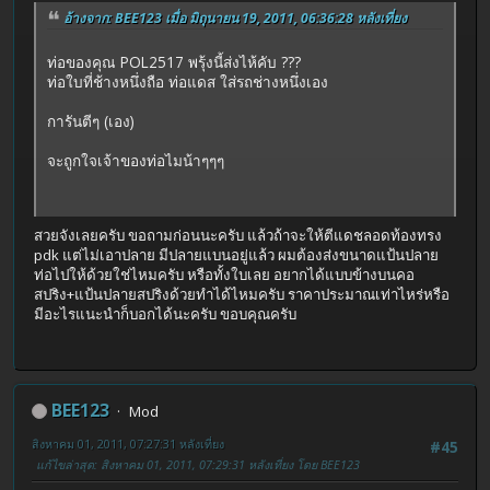
อ้างจาก: BEE123 เมื่อ มิถุนายน 19, 2011, 06:36:28 หลังเที่ยง
ท่อของคุณ POL2517 พรุ้งนี้ส่งไห้คับ ???
ท่อใบที่ช้างหนึ่งถือ ท่อแดส ใส่รถช่างหนึ่งเอง
การันตีๆ (เอง)
จะถูกใจเจ้าของท่อไมน้าๆๆๆ
สวยจังเลยครับ ขอถามก่อนนะครับ แล้วถ้าจะให้ตีแดชลอดท้องทรง
pdk แต่ไม่เอาปลาย มีปลายแบนอยู่แล้ว ผมต้องส่งขนาดแป้นปลาย
ท่อไปให้ด้วยใช่ไหมครับ หรือทั้งใบเลย อยากได้แบบข้างบนคอ
สปริง+แป้นปลายสปริงด้วยทำได้ไหมครับ ราคาประมาณเท่าไหร่หรือ
มีอะไรแนะนำก็บอกได้นะครับ ขอบคุณครับ
BEE123
Mod
สิงหาคม 01, 2011, 07:27:31 หลังเที่ยง
#45
แก้ไขล่าสุด
: สิงหาคม 01, 2011, 07:29:31 หลังเที่ยง โดย BEE123