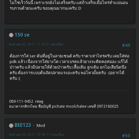
ไม่ใช่เร็ววันนี้ เพราะรถยังไม่เสร็จครับ แต่ถ้าเสร็จเมื่อไหร่ทำแน่นอน
รบกวนด้วยนะครับ ขอบคุณมากนะครับ :D
150 se
สิงหาคม 02, 2011, 11:30:01 หลังเที่ยง
#49
ต้องการใส่ ser คันที่อยู่ในลายเซนต์ ครับ ราคาเท่าไหร่ครับ เคยใส่ท่อ
pdk แล้ว เนื่องจากใส่ยางโต เวลาเบรคแล้วยางจะติดคอท่ออะ แก้ได้
ป่าวครับ แล้วมีปลายให้ด้วยป่าวครับ เสื้อเดิม ลูกเดิม ยกไอเสียนิดนึง
ครับ ต้องการแบบต้นจัดปลายแรงอะครับ พอไหวมั้ยครับ :(อยากได้
ครับ :(
089-111-9452 เชษฐ
ธนาคารกสิกรไทย ชื่อบัญชี pichate moolchalee เลขที่ 0972180025
BEE123
Mod
สิงหาคม 03, 2011, 10:59:11 ก่อนเที่ยง
#50