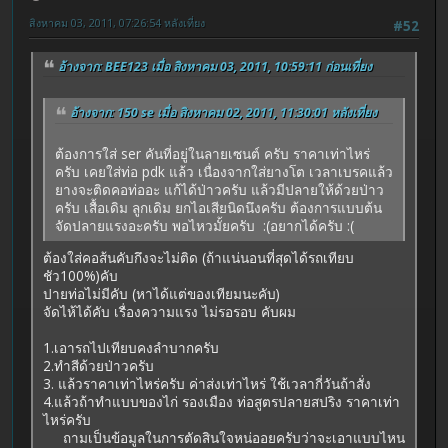
สิงหาคม 03, 2011, 07:26:54 หลังเที่ยง
#52
อ้างจาก: BEE123 เมื่อ สิงหาคม 03, 2011, 10:59:11 ก่อนเที่ยง
อ้างจาก: 150 se เมื่อ สิงหาคม 02, 2011, 11:30:01 หลังเที่ยง
ต้องการใส่ ser คันที่อยู่ในลายเซนต์ ครับ ราคาเท่าไหร่
ครับ เคยใส่ท่อ pdk แล้ว เนื่องจากใส่ยางโต เวลาเบรคแล้ว
ยางจะติดคอท่ออะ แก้ได้ป่าวครับ แล้วมีปลายให้ด้วยป่าว
ครับ เสื้อเดิม ลูกเดิม ยกไอเสียนิดนึงครับ ต้องการแบบต้น
จัดปลายแรงอะครับ พอไหวมั้ยครับ :(อยากได้ครับ :(
ต้องใส่คอส้นคับกึงจะไม่ติด (ถ้าแน่นอนที่สุดได้รถเทียบ
ชัว100%)คับ
ปายท่อไม่มีคับ (หาได้แต่ของเทียมนะคับ)
จัดไห้ได้คับ เรื่องความแรง ไม่รอรอบ คับผม
1.เอารถไปเทียบคงลำบากครับ
2.ทำสีด้วยป่าวครับ
3. แล้วราคาเท่าไหร่ครับ ค่าส่งเท่าไหร่ ใช้เวลากี่วันถ้าสั่ง
4.แล้วถ้าทำแบบของไก่ รองเมือง ท่อสูตรปลายสปริง ราคาเท่า
ไหร่ครับ
ถามเป็นข้อมูลในการตัดสินใจหน่ออยครับว่าจะเอาแบบไหน