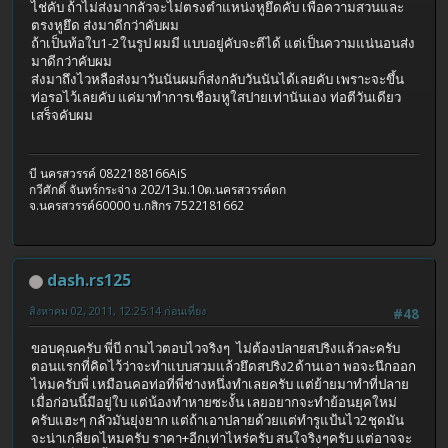
ไช่คับ ถ้าไม่ส่งมากลัวจะไม่ตรงตำแหน่งหูยึดคับ เพื่อความสวนและ
ตรงหูยึด ส่งมาดีกว่าคับผม
ถ้าเป็นท้อใบ1-2ในรูป ผมมี แบบอยู่คับจะตีได้ แต่เป็นความแน่นอนส่ง
มาดีกว่าคับผม
ส่งมาถึงไวหลือส่งมาวันนันผมก็ส่งกลับวันนันได้เลยคับ เพราะจะขึ้น
ท่อรอไว้เลยคับ แค่มาทำการเชือมหูใสปายเท่านันเอง ท่อตีวันเดียว
เสร็จคับผม
บี นครสวรรค์ 0822188166AiS
กวีศักดิ์ จันทร์กระจ่าง 202/13ม.10ต.นครสวรรค์ตก
จ.นครสวรรค์60000 บ.กสิกร 7522181662
dash.rs125
สิงหาคม 02, 2011, 12:25:14 ก่อนเที่ยง
#48
ขอบคุณครับ พี่บี ถามไวตอบไวจริงๆ ไม่ต้องปลายสปริงแล้วละครับ
ตอนแรกที่คิดไว้ว่าจะทำแบบสวมแล้วยึดสปริง2ด้านเอา พอจะนึกออก
ไหมครับพี่ เหมือนคอท่อที่พี่ช่างหนึ่งทำเลยครับ แต่ย้ายมาทำที่ปลาย
เมื่อก่อนนี้มีอยู่ใบ แต่น้องทำหายซะงั้น เลยอยากจะทำย้อนยุคใหม่
ครับแฮะๆ กลัวมันยุ่งยาก แต่ถ้าเอาปลายด้วยแต่ทำรูแป้นไว2ชุดมัน
จะน่าเกลียดไหมครับ ราคา+อีกเท่าไหร่ครับ สนใจริงๆครับ แต่อาจจะ