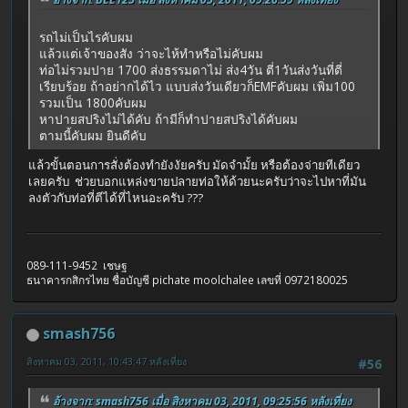
รถไม่เป็นไรคับผม
แล้วแต่เจ้าของสัง ว่าจะไห้ทำหรือไม่คับผม
ท่อไม่รวมปาย 1700 ส่งธรรมดาไม่ ส่ง4วัน ตี่1วันส่งวันที่ตี่
เรียบร้อย ถ้าอย่ากได้ไว แบบส่งวันเดียวก็EMFคับผม เพิ่ม100
รวมเป็น 1800คับผม
หาปายสปริงไม่ได้คับ ถ้ามีก็ทำปายสปริงได้คับผม
ตามนี้คับผม ยินดีคับ
แล้วขั้นตอนการสั่งต้องทำยังงัยครับ มัดจำมั้ย หรือต้องจ่ายทีเดียว
เลยครับ ช่วยบอกแหล่งขายปลายท่อให้ด้วยนะครับว่าจะไปหาที่มัน
ลงตัวกับท่อที่ตีได้ที่ไหนอะครับ ???
089-111-9452 เชษฐ
ธนาคารกสิกรไทย ชื่อบัญชี pichate moolchalee เลขที่ 0972180025
smash756
สิงหาคม 03, 2011, 10:43:47 หลังเที่ยง
#56
อ้างจาก: smash756 เมื่อ สิงหาคม 03, 2011, 09:25:56 หลังเที่ยง