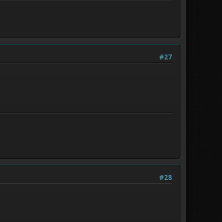
#27
#28