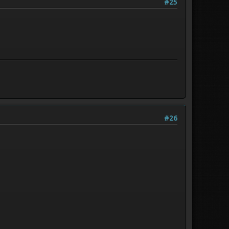
#25
#26