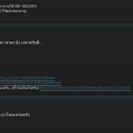
รมาถามได้ 081 6622050
 วิวัฒน์ พละหาญ
 สวยๆ มั่ง เปล่าครับพี่....
file.php?id=100003760232964#!/
track.thailandpost.co.th/trackinternet/
ะครับ...(ซ้ำไม่เป็นใรครับ)
http://2strokeclub.com/smf/index.php?topic=20224.0
ยู่เเถวไหนเหรอครับ