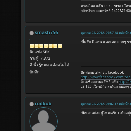
หาอะไหล่ แด๊ช LS KR NPRO โท
กสิกรไทย ออมทรัพย์ 2422871406
smash756
ตุลาคม 26, 2012, 07:57:48 หลังเที่ยง
พี่ครับ มีแฮน แอลเอส สวยๆ ราคา
นักแข่ง SBK
กระทู้: 7,372
ดี-ชั่ว รู้หมด แต่อดไม่ได้
บันทึก
ติดต่อผมได้ทาง... facebook
http://www.facebook.com/pro
ลิ้งค์เช็คสถานะ EMS ครับ
http://
LS 125...ใครมีก้อ ลงกันมาเยอะๆ น
rodkub
ตุลาคม 26, 2012, 08:02:17 หลังเที่ยง
ข้อเเอลยังอยู่ไหมครับ เเล้วอ