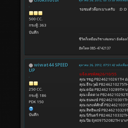
chokmotor
ตุลาคม 26, 2012, 03:13:03 หลังเที่ยง
รอชมตัวล๊อกเบาะครับ :D :D
500 CC.
กระทู้: 363
บันทึก
ชีวิตก็เหมือนวิชาเล่มหนา ยังต้องเ
ฮัลโหล 085-4742137
wiwat44 SPEED
ตุลาคม 26, 2012, 07:51:42 หลังเที่ยง
UP
แจ้งเลขพัสดุ26/10/55
คุณ รชฏ PB246210261TH อ่
คุณ ธีระวุฒิ PB246210275T
250 CC.
คุณ ดนัย PB246210289TH บา
คุณ เด็ดดวง PB246210292T
กระทู้: 186
คุณ ธนพงษ์ PB246210301TH 
PDK 150
คุณ ณรงค์ศักดิ์ PB24621031
คุณ สิทธิพงษ์ PB246210329
บันทึก
คุณ นิรันดร์ PB246210332
คุณ ปิย EJ409752082TH บาง