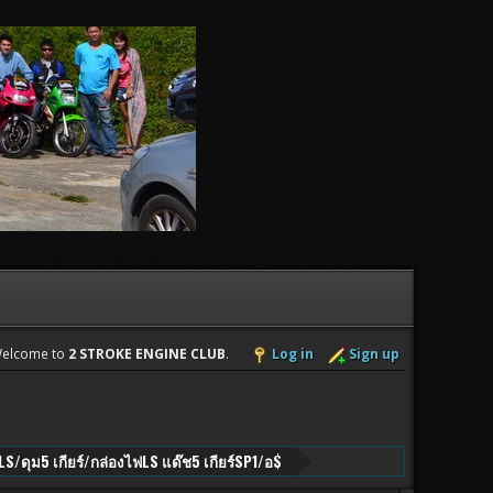
elcome to
2 STROKE ENGINE CLUB
.
Log in
Sign up
LS/ดุม5 เกียร์/กล่องไฟLS แด๊ช5 เกียร์SP1/อ$