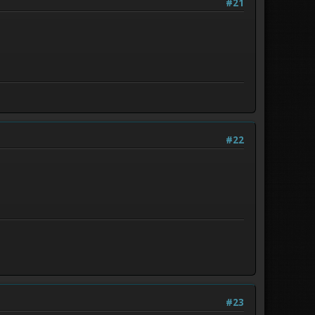
#21
#22
#23