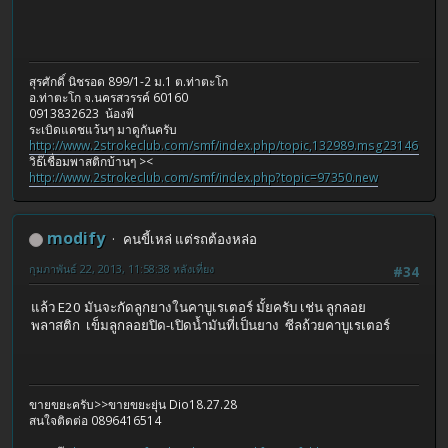
สุรศักดิ์ นิชรอด 899/1-2 ม.1 ต.ท่าตะโก
อ.ท่าตะโก จ.นครสวรรค์ 60160
0913832623 น้องพี
ระเบิดแดชแว้นๆ มาดูกันครับ
http://www.2strokeclub.com/smf/index.php/topic,132989.msg2314680.
วิธ๊เชื่อมพาสติกบ้านๆ ><
http://www.2strokeclub.com/smf/index.php?topic=97350.new
modify
คนขี้เหล่ แต่รถต้องหล่อ
กุมภาพันธ์ 22, 2013, 11:58:38 หลังเที่ยง
#34
แล้ว E20 มันจะกัดลูกยางในคาบูเรเตอร์ มั้ยครับ เช่น ลูกลอย
พลาสติก เข็มลูกลอยปิด-เปิดน้ำมันที่เป็นยาง ซีลถ้วยคาบูเรเตอร์
ขายขยะครับ>>ขายขยะยุ่น Dio18.27.28
สนใจติดต่อ 0896416514