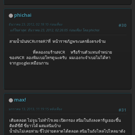
phichai
ธันวาคม 23, 2012, 02:18:10 ก่อนเที่ยง
#30
แก้ไขล่าสุด
: ธันวาคม 23, 2012, 02:26:05 ก่อนเที่ยง โดย phichai
สายน้ำมันNCRเกรดR7ที่ หน้าราชภัฏพระนครฝั่งตรงข้าม
ที่คลองถมร้านNCR หรือร้านตัวแทนจำหน่าย
ของNCR ลองพิมเบอโทรดูนะครับ ผมเองกะจำเบอไม่ได้หา
จากgoogleเหมือนกาน
max!
มกราคม 13, 2013, 11:19:15 หลังเที่ยง
#31
เติมตลอด ไม่จูน ไม่ทำไรเลย เปิดกรอง สนิมในถังลงคาร์บูเยอะขึ้น
ติดดีขี่ดี ขี่ยาวได้ ผสมสนิมบ้าง
น้ำมันไม่เคยท่วม ขี่ไปจ่ายตลาดได้ตลอด สนิมในถังไหลไปไหลมาดัง