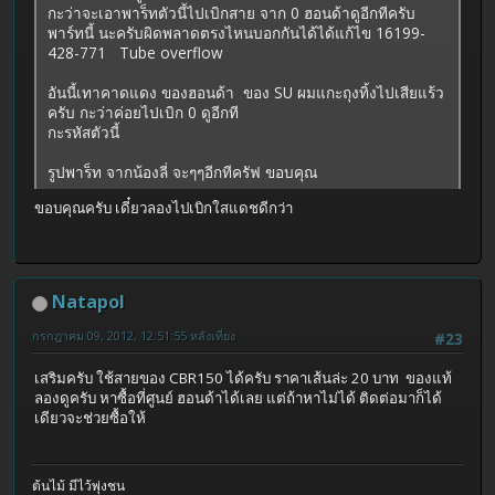
กะว่าจะเอาพาร็ทตัวนี้ไปเบิกสาย จาก 0 ฮอนด้าดูอีกทีครับ
พาร์ทนี้ นะครับผิดพลาดตรงไหนบอกกันได้ได้แก้ไข 16199-
428-771 Tube overflow
อันนี้เทาคาดแดง ของฮอนด้า ของ SU ผมแกะถุงทิ้งไปเสียแร้ว
ครับ กะว่าค่อยไปเบิก 0 ดูอีกที
กะรหัสตัวนี้
รูปพาร็ท จากน้องลี่ จะๆๆอีกทีครัฟ ขอบคุณ
ขอบคุณครับ เดี๋ยวลองไปเบิกใสแดชดีกว่า
Natapol
กรกฎาคม 09, 2012, 12:51:55 หลังเที่ยง
#23
เสริมครับ ใช้สายของ CBR150 ได้ครับ ราคาเส้นล่ะ 20 บาท ของแท้
ลองดูครับ หาซื้อที่ศูนย์ ฮอนด้าได้เลย แต่ถ้าหาไม่ได้ ติดต่อมาก็ได้
เดียวจะช่วยซื้อให้
ต้นไม้ มีไว้พุ่งชน