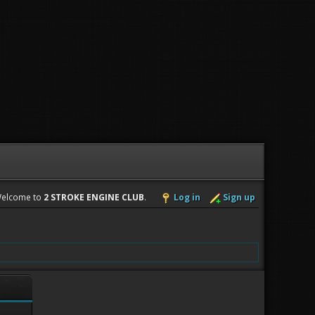
elcome to
2 STROKE ENGINE CLUB
.
Log in
Sign up