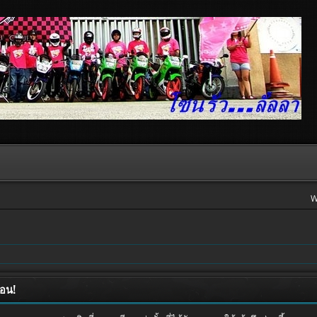
W
ือน!