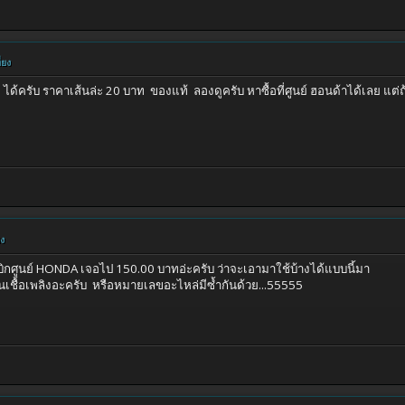
่ยง
ด้ครับ ราคาเส้นล่ะ 20 บาท ของแท้ ลองดูครับ หาซื้อที่ศูนย์ ฮอนด้าได้เลย แต่ถ้า
ยง
ิกศูนย์ HONDA เจอไป 150.00 บาทอ่ะครับ ว่าจะเอามาใช้บ้างได้แบบนี้มา
มันเชื้อเพลิงอะครับ หรือหมายเลขอะไหล่มีซ้ำกันด้วย...55555