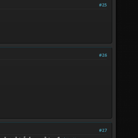
#25
#26
#27