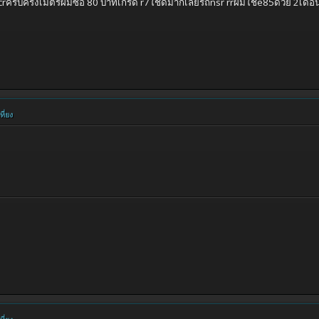
ncrครับครึ่งเมตรผมซื้อ 80 บาทเกรด r7ใช้ดีมากเลยรถnsr rrผมใช้e85ด้วย 2เด
ี่ยง