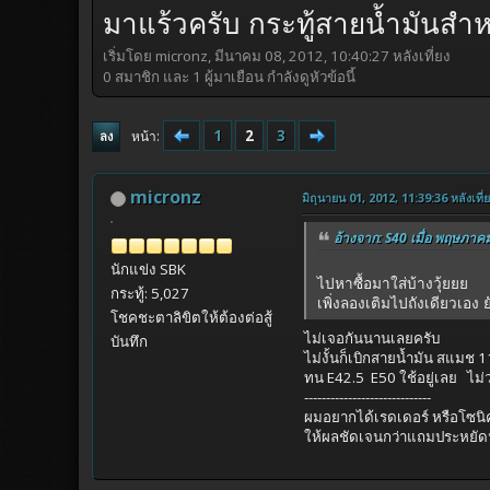
มาแร้วครับ กระทู้สายน้ำมันสำห
เริ่มโดย micronz, มีนาคม 08, 2012, 10:40:27 หลังเที่ยง
0 สมาชิก และ 1 ผู้มาเยือน กำลังดูหัวข้อนี้
1
2
3
หน้า
ลง
micronz
มิถุนายน 01, 2012, 11:39:36 หลังเที่
อ้างจาก: S40 เมื่อ พฤษภาคม
นักแข่ง SBK
ไปหาซื้อมาใส่บ้างวุ้ยยย
กระทู้: 5,027
เพิ่งลองเติมไปถังเดียวเอง 
โชคชะตาลิขิตให้ต้องต่อสู้
ไม่เจอกันนานเลยครับ
บันทึก
ไม่งั้นก็เบิกสายน้ำมัน สแมช 1
ทน E42.5 E50 ใช้อยู่เลย ไม่ว
-----------------------------
ผมอยากได้เรดเดอร์ หรือโซนิ
ให้ผลชัดเจนกว่าแถมประหยัดน