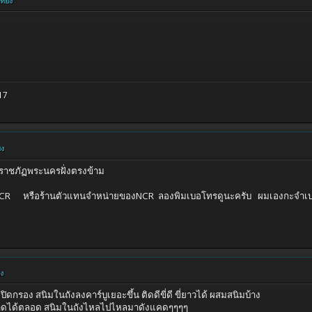
ี่ยง
67711817
ยง
าราชภัฏพระนครฝั่งตรงข้าม
ร้านตัวแทนจำหน่ายของNCR ลองพิมเบอโทรดูนะครับ ผมเองกะจำเบอไ
ยง
ิดกรอง สนิมในถังลงคาร์บูเยอะขึ้น ติดดีขี่ดี ขี่ยาวได้ ผสมสนิมบ้าง
ยตลาดได้ตลอด สนิมในถังไหลไปไหลมาดังแคดๆๆๆๆ