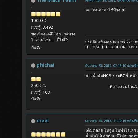
The Mach Team
พฤศจิกายน 29, 2012, 09:44:06 หลังเท
จะลองเอามาใช้บ้าง :D
1000 CC.
กระทู้: 3,492
ขอเพียงแค่มีใจ ระยะทาง
ไกลแค่ไหน......ก็ไปถึง
นาย อ้น ศรีมงคลปทุม 08
THE MACH THE RIDE ON ROAD
บันทึก
phichai
ธันวาคม 23, 2012, 02:18:10 ก่อนเที่
สายน้ำมันNCRเกรดR7ที่ หน้
250 CC.
ที่คลองถมร้านNCR หรือ
กระทู้: 168
บันทึก
max!
มกราคม 13, 2013, 11:19:15 หลังเที่
เติมตลอด ไม่จูน ไม่ทำไรเลย เป
น้ำมันไม่เคยท่วม ขี่ไปจ่า