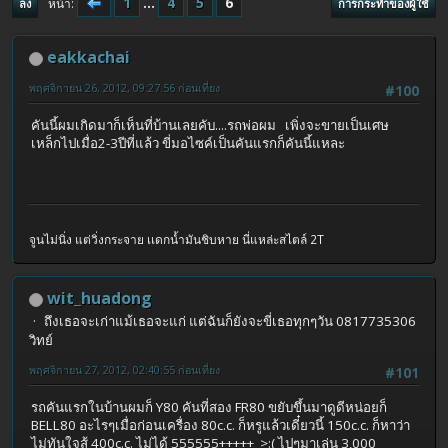
1
...
4
5
6
หน้า
ลง
การกระทำของผู้ใช้
eakkachai
พฤศจิกายน 26, 2012, 09:27:56 ก่อนเที่ยง
#100
คันนี้ผมเกิดมาก็เห็นที่บ้านเลยคับ....รถพ่อผม เพิ่งจะขายเป็นเศษ
เหล็กไปเมื่อ2-3ปีที่แล้ว ขี่มอไซค์เป็นคันแรกก็คันนี้แหละ
จูนไม่นิ่ง แต่วิ่งกระจาย เเดกน้ำมันชิบหาย นี่แหล่ะสไตล์ 2T
wit_huadong
ถึงเธอจะเก่าแม้เธอจะแก่ แต่ฉันก็ยังจะขี่เธอทุกๆวัน 0817735306
วิทย์
พฤศจิกายน 27, 2012, 02:40:55 ก่อนเที่ยง
#101
รถคันแรกในบ้านผมก็ Y80 คันที่สอง FR80 ขยับขึ้นมาดูดีหน่อยก็
BELL80 อะไรๆเมื่อก่อนเครื่อง 80c.c. ก็หรูแล้วเดี๋ยวนี้ 150c.c. ก็หาว่า
ไม่ทันใจสู้ 400c.c. ไม่ได้ 555555+++++ >:( ไปๆมาเล่น 3,000