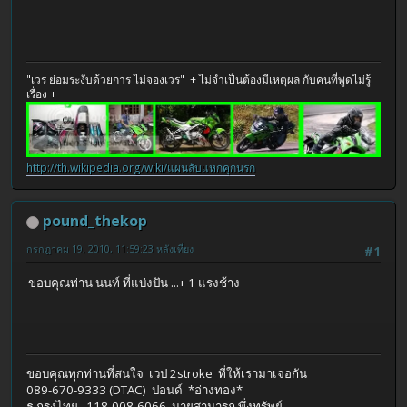
"เวร ย่อมระงับด้วยการ ไม่จองเวร" + ไม่จำเป็นต้องมีเหตุผล กับคนที่พูดไม่รู้
เรื่อง +
http://th.wikipedia.org/wiki/แผนลับแหกคุกนรก
pound_thekop
กรกฎาคม 19, 2010, 11:59:23 หลังเที่ยง
#1
ขอบคุณท่าน นนท์ ที่แบ่งปัน ...+ 1 แรงช้าง
ขอบคุณทุกท่านที่สนใจ เวป 2stroke ที่ให้เรามาเจอกัน
089-670-9333 (DTAC) ปอนด์ *อ่างทอง*
ธ.กรุงไทย 118-008-6066 นายสามารถ พึ่งทรัพย์