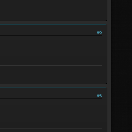
#5
#6