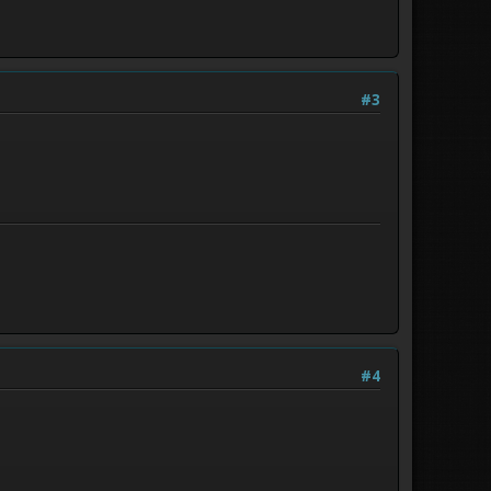
#3
#4