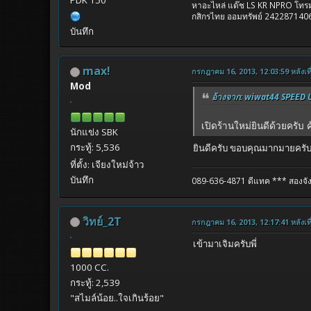
หาอะไหล่ แด๊ช LS KR NPRO โท
กสิกรไทย ออมทรัพย์ 2422871406
บันทึก
max!
กรกฎาคม 16, 2013, 12:03:59 หลังเที
Mod
อ้างจาก: wiwat44 SPEED UP
เปิดร้านใหม่ยินดีด้วยครับ
นักแข่ง SBK
กระทู้: 5,536
ยินดีครับ ขอบคุณมากมายครับ พ
ที่ตั้ง: เจียงใหม่จ้าว
บันทึก
089-636-4871 ดีแทค
*** สองจัง
วิทย์_2T
กรกฎาคม 16, 2013, 12:17:41 หลังเที
เข้ามาเจิมครับพี่
1000 CC.
กระทู้: 2,539
"สไมล์น้อย..ใจเกินร้อย"