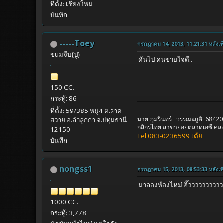
ที่ตั้ง: เชียงใหม่
บันทึก
-----Toey
กรกฎาคม 14, 2013, 11:21:31 หลังเที
ขuมจีบ{ปู}
ดันไป คนขายใจดี..
150 CC.
กระทู้: 86
ที่ตั้ง: 59/385 หมู่4 ต.ลาด
นาย ภุมรินทร์ วรรณะภูติ 6842
สวาย อ.ลำลูกกา จ.ปทุมธานี
กสิกรไทย สาขาย่อยตลาดเอซี คลอ
12150
Tel 083-0236599 เต้ย
บันทึก
nongss1
กรกฎาคม 15, 2013, 08:53:33 หลังเที
มาลองห้องไหม่ ฮิ๊วววววววววว
1000 CC.
กระทู้: 3,778