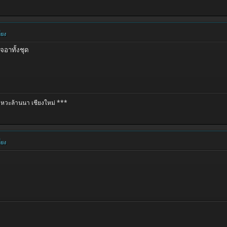
่ยง
จอาทั้งชุด
หวะล้านนา เชียงใหม่ ***
่ยง