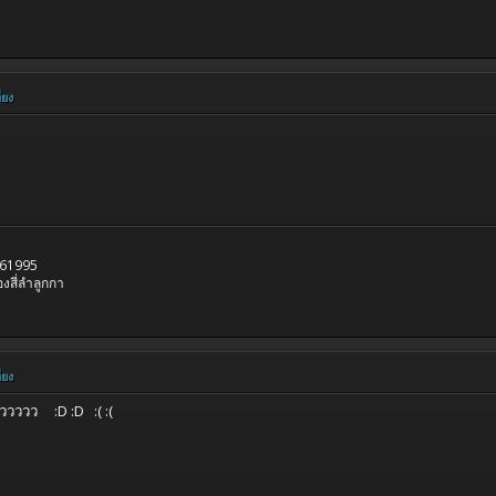
่ยง
061995
งสี่ลำลูกกา
่ยง
ววววว :D :D :( :(