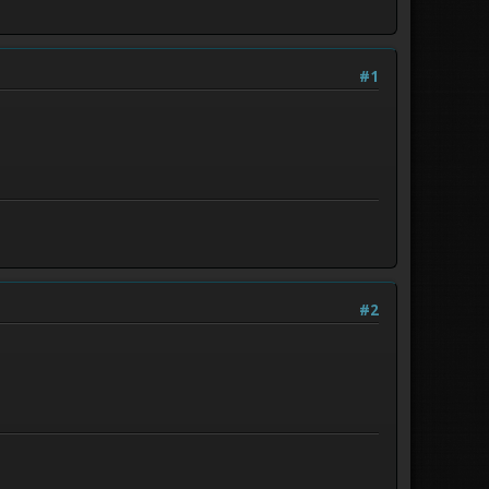
#1
#2