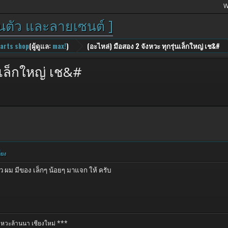
W
วนตัว และลายเซนต์ ]
parts shop
(ผู้ดูแล:
max!
)
(อะไหล่) มือสอง 2 จังหวะ ทุกรุ่นเล็กใหญ่ เช&#
่นเล็กใหญ่ เช&#
่ยง
๋ยว ผม มีของ เล็กๆ น้อยๆ มาแจก ให้ ครับ
หวะล้านนา เชียงใหม่ ***