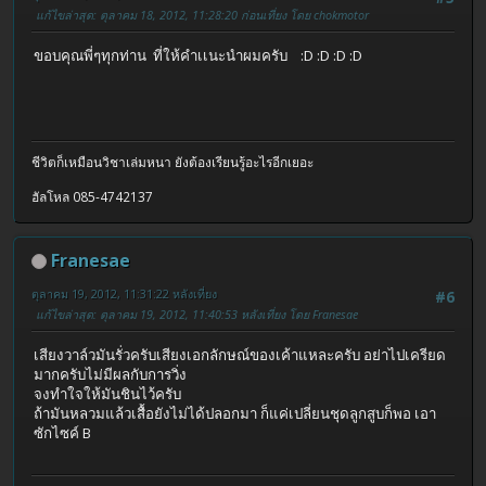
แก้ไขล่าสุด
: ตุลาคม 18, 2012, 11:28:20 ก่อนเที่ยง โดย chokmotor
ขอบคุณพี่ๆทุกท่าน ที่ให้คำเเนะนำผมครับ :D :D :D :D
ชีวิตก็เหมือนวิชาเล่มหนา ยังต้องเรียนรู้อะไรอีกเยอะ
ฮัลโหล 085-4742137
Franesae
ตุลาคม 19, 2012, 11:31:22 หลังเที่ยง
#6
แก้ไขล่าสุด
: ตุลาคม 19, 2012, 11:40:53 หลังเที่ยง โดย Franesae
เสียงวาล์วมันรั่วครับเสียงเอกลักษณ์ของเค้าแหละครับ อย่าไปเครียด
มากครับไม่มีผลกับการวิ่ง
จงทำใจให้มันชินไว้ครับ
ถ้ามันหลวมแล้วเสื้อยังไม่ได้ปลอกมา ก็แค่เปลี่ยนชุดลูกสูบก็พอ เอา
ซักไซค์ B