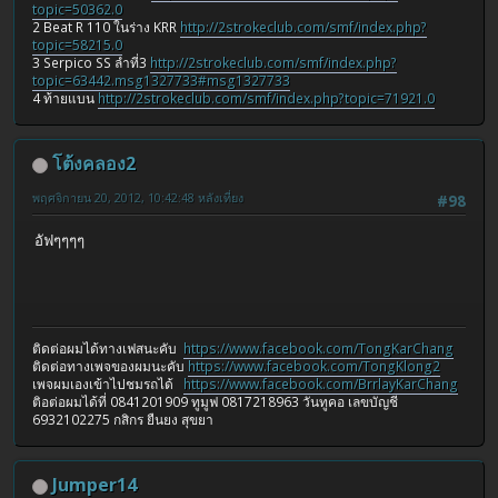
topic=50362.0
2 Beat R 110 ในร่าง KRR
http://2strokeclub.com/smf/index.php?
topic=58215.0
3 Serpico SS ลำที่3
http://2strokeclub.com/smf/index.php?
topic=63442.msg1327733#msg1327733
4 ท้ายแบน
http://2strokeclub.com/smf/index.php?topic=71921.0
โต้งคลอง2
พฤศจิกายน 20, 2012, 10:42:48 หลังเที่ยง
#98
อัฟๆๆๆๆ
ติดต่อผมได้ทางเฟสนะคับ
https://www.facebook.com/TongKarChang
ติดต่อทางเพจของผมนะคับ
https://www.facebook.com/TongKlong2
เพจผมเองเข้าไปชมรถได้
https://www.facebook.com/BrrlayKarChang
ติอต่อผมได้ที่ 0841201909 ทูมูฟ 0817218963 วันทูคอ เลขบัญชี
6932102275 กสิกร ยืนยง สุขยา
Jumper14