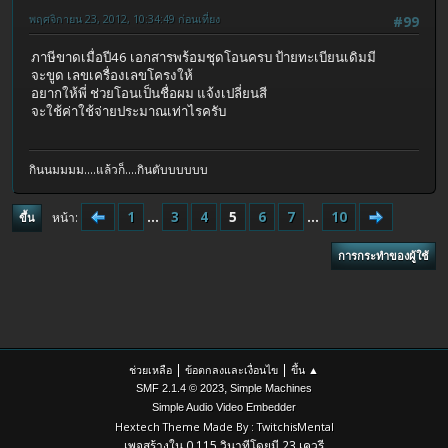
พฤศจิกายน 23, 2012, 10:34:49 ก่อนเที่ยง
#99
ภาษีขาดเมื่อปี46 เอกสารพร้อมชุดโอนครบ ป้ายทะเบียนเดิมมี
จะขูด เลขเครื่องเลขโครงให้
อยากให้พี่ ช่วยโอนเป็นชื่อผม แจ้งเปลี่ยนสี
จะใช้ค่าใช้จ่ายประมาณเท่าไรครับ
กินนมมมม....แล้วก็....กินตับบบบบบ
1
...
3
4
5
6
7
...
10
หน้า
ขึ้น
การกระทำของผู้ใช้
|
|
ช่วยเหลือ
ข้อตกลงและเงื่อนไข
ขึ้น ▲
,
SMF 2.1.4 © 2023
Simple Machines
Simple Audio Video Embedder
Hextech Theme Made By : TwitchisMental
เพจสร้างใน 0.115 วินาทีโดยมี 23 เควรี