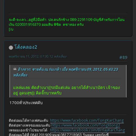
จะดี-จะเลว...อยู่ที่2มือทำ ปล.คนรักช้าง 089-2291109 บัญชีสำหรับการโอน
เงิน 020031916370 ออมสิน พิชิต คชาทอง ครับ
[/u
โต้งคลอง2
พฤศจิกายน 11, 2012, 07:30:12 หลังเที่ยง
#89
อ้างจาก: ชายต้น ณ.ร่มเกล้า เมื่อ พฤศจิกายน 09, 2012, 05:43:23
หลังเที่ยง
แหล่มเลย คัดสำเนา((รถมีแต่เล่ม อยากได้สำเนาบัตร เจ้าของ
อยู่ อุดมสุข)) คิดจั๊กบาทครับ
1700ทั่วประเทศคับ
ติดต่อผมได้ทางเฟสนะคับ
https://www.facebook.com/TongKarChang
ติดต่อทางเพจของผมนะคับ
https://www.facebook.com/TongKlong2
เพจผมเองเข้าไปชมรถได้
https://www.facebook.com/BrrlayKarChang
ติอต่อผมได้ที่ 0841201909 ทูมูฟ 0817218963 วันทูคอ เลขบัญชี