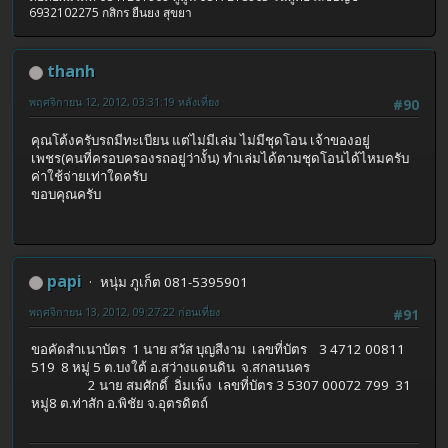
6932102275 กสิกร ยืนยง สุขยา
thanh
พฤศจิกายน 12, 2012, 03:31:19 หลังเที่ยง
#90
คุณโต้งครับรถมีทะเบียน แต่ไม่มีเล่ม ไม่มีชุดโอน เจ้าของอยู่
เพชร(คนที่ครอบครองรถอยู่ว่างั้น) ทำเล่มได้ตามชุดโอนได้ไหมครับ
ค่าใช้จ่ายเท่าใดครับ
ขอบคุณครับ
papi
หนุ่ม ภูเก็ต 081-5395901
พฤศจิกายน 13, 2012, 09:27:22 ก่อนเที่ยง
#91
ขอคัดสำเนาบัตร 1 นาย สวัส บุญสีงาม เลขที่บัตร 3 4712 00811
519 8 หมู่ 5 ต.บงใต้ อ.สว่างแดนดิน จ.สกลนนคร
2 นาย สมศักดิ์ อิ่มเพ็ง เลขที่บัตร 3 5307 00072 799 31
หมู่8 ต.ท่าสัก อ.พิชัย จ.อุตรดิตถ์