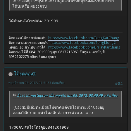
เจ้าของอยู่ราชบุรีแต่แจ้งใช้ภูมิลำเนาที่สมุทรสงครามครับทำ
ได้ป่ะครับ ผมงงครับ
ได้คับสนใจโทร0841201909
ติดต่อผมได้ทางเฟสนะคับ
https://www.facebook.com/TongKarChang
ติดต่อทางเพจของผมนะคับ
https://www.facebook.com/TongKlong2
เพจผมเองเข้าไปชมรถได้
https://www.facebook.com/BrrlayKarChang
ติอต่อผมได้ที่ 0841201909 ทูมูฟ 0817218963 วันทูคอ เลขบัญชี
6932102275 กสิกร ยืนยง สุขยา
โต้งคลอง2
พฤศจิกายน 06, 2012, 01:51:33 ก่อนเที่ยง
#84
อ้างจาก: nustapron เมื่อ พฤศจิกายน 05, 2012, 08:40:49 หลังเที่ยง
:(ของผมมีเล่มทะเบียนไม่ขาดแต่ชุดโอนหายเจ้าของอยู่
คลอง1คับราคาเท่าไหล่คับต้องการด่วน :o :o :o
1700คับ สนใจโทรคุย0841201909