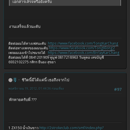
เอกสารเส็รจหรือยังครับ
งานเสร็จแล้วนะคับ
ติดต่อผมได้ทางเฟสนะคับ
https://www.facebook.com/TongKarChang
ติดต่อทางเพจของผมนะคับ
https://www.facebook.com/TongKlong2
เพจผมเองเข้าไปชมรถได้
https://www.facebook.com/BrrlayKarChang
ติอต่อผมได้ที่ 0841201909 ทูมูฟ 0817218963 วันทูคอ เลขบัญชี
6932102275 กสิกร ยืนยง สุขยา
IJ
ชิวิตนี้มีได้แค่นี้ เธอถึงจากไป
พฤศจิกายน 19, 2012, 01:44:36 ก่อนเที่ยง
#97
ทักทายครับพี่ ???
1 ZX150 น้ำเงินขาว
http://2strokeclub.com/smf/index.php?