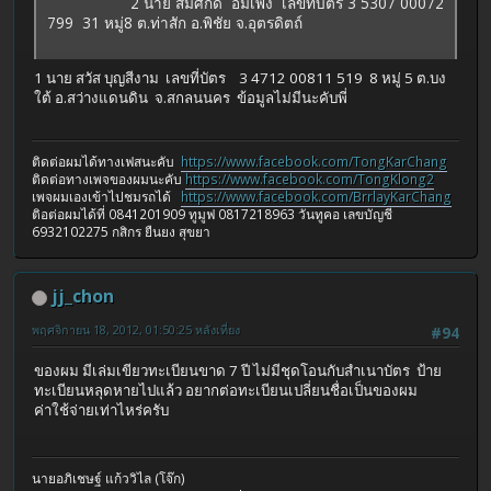
2 นาย สมศักดิ์ อิ่มเพ็ง เลขที่บัตร 3 5307 00072
799 31 หมู่8 ต.ท่าสัก อ.พิชัย จ.อุตรดิตถ์
1 นาย สวัส บุญสีงาม เลขที่บัตร 3 4712 00811 519 8 หมู่ 5 ต.บง
ใต้ อ.สว่างแดนดิน จ.สกลนนคร ข้อมูลไม่มีนะคับพี่
ติดต่อผมได้ทางเฟสนะคับ
https://www.facebook.com/TongKarChang
ติดต่อทางเพจของผมนะคับ
https://www.facebook.com/TongKlong2
เพจผมเองเข้าไปชมรถได้
https://www.facebook.com/BrrlayKarChang
ติอต่อผมได้ที่ 0841201909 ทูมูฟ 0817218963 วันทูคอ เลขบัญชี
6932102275 กสิกร ยืนยง สุขยา
jj_chon
พฤศจิกายน 18, 2012, 01:50:25 หลังเที่ยง
#94
ของผม มีเล่มเขียวทะเบียนขาด 7 ปี ไม่มีชุดโอนกับสำเนาบัตร ป้าย
ทะเบียนหลุดหายไปแล้ว อยากต่อทะเบียนเปลี่ยนชื่อเป็นของผม
ค่าใช้จ่ายเท่าไหร่ครับ
นายอภิเชษฐ์ แก้ววิไล (โจ๊ก)