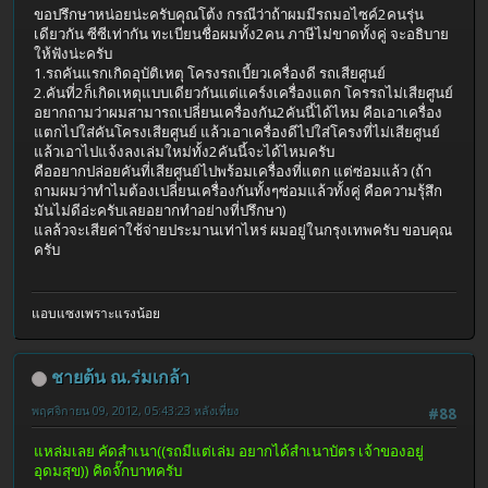
ขอปรึกษาหน่อยน่ะครับคุณโต้ง กรณีว่าถ้าผมมีรถมอไซค์2คนรุ่น
เดียวกัน ซีซีเท่ากัน ทะเบียนชื่อผมทั้ง2คน ภาษีไม่ขาดทั้งคู่ จะอธิบาย
ให้ฟังน่ะครับ
1.รถคันแรกเกิดอุบัติเหตุ โครงรถเบี้ยวเครื่องดี รถเสียศูนย์
2.คันที่2ก็เกิดเหตุแบบเดียวกันแต่แคร์งเครื่องแตก โครรถไม่เสียศูนย์
อยากถามว่าผมสามารถเปลี่ยนเครื่องกัน2คันนี้ได้ไหม คือเอาเครื่อง
แตกไปใส่คันโครงเสียศูนย์ แล้วเอาเครื่องดีไปใส่โครงที่ไม่เสียศูนย์
แล้วเอาไปแจ้งลงเล่มใหม่ทั้ง2คันนี้จะได้ไหมครับ
คืออยากปล่อยคันที่เสียศูนย์ไปพร้อมเครื่องที่แตก แต่ซ่อมแล้ว (ถ้า
ถามผมว่าทำไมต้องเปลี่ยนเครื่องกันทั้งๆซ่อมแล้วทั้งคู่ คือความรุ้สึก
มันไม่ดีอ่ะครับเลยอยากทำอย่างที่ปรึกษา)
แลล้วจะเสียค่าใช้จ่ายประมานเท่าไหร่ ผมอยู่ในกรุงเทพครับ ขอบคุณ
ครับ
แอบแซงเพราะแรงน้อย
ชายต้น ณ.ร่มเกล้า
พฤศจิกายน 09, 2012, 05:43:23 หลังเที่ยง
#88
แหล่มเลย คัดสำเนา((รถมีแต่เล่ม อยากได้สำเนาบัตร เจ้าของอยู่
อุดมสุข)) คิดจั๊กบาทครับ