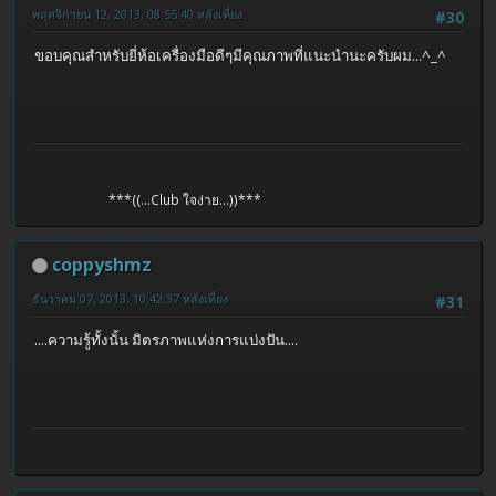
พฤศจิกายน 12, 2013, 08:55:40 หลังเที่ยง
#30
ขอบคุณสำหรับยี่ห้อเครื่องมือดีๆมีคุณภาพที่แนะนำนะครับผม...^_^
***((...Club ใจง่าย...))***
coppyshmz
ธันวาคม 07, 2013, 10:42:37 หลังเที่ยง
#31
....ความรู้ทั้งนั้น มิตรภาพแห่งการแบ่งปัน....