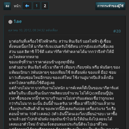
1
2
หน้า
ลง
การกระทำของผู้ใช้
1ae
ตุลาคม 10, 2012, 08:34:32 หลังเที่ยง
#20
มาต่อกันที่เครื่องใช้ไฟฟ้าครับ สว่าน หินเจียร์ บอสไฟฟ้า ตู้เชื่อม
ทั้งหมดนี้ยกให้ มากีตาร์เจแปนครับใช้ดีทน เก่าๆยังแย่งกันซื้อเลย
ส่วน บอส ฮิตาชิ ก็ใช้ดี แต่มาร์กีตาร์ทำตลาดได้มากกว่าจึงทำให้มี
อะไหล่หลากหลาย
ของแท้ๆที่ว่ามา ราคาค่อนข้างสูงทุกยี่ห้อ
ยกตัวอย่าง หินเจียร์ 4นิ้ว มากีตาร์ เทียมๆ เกือบๆพัน หรือ พันนิดๆ ของ
แท้ผมเบิกมา 3พันปลายๆ ของเทียมใช้ 8เดือนพัง ของแท้ มือ2 ซ่อม
มา 5เดือนซ่อมใหม่อีกรอบ ของแท้ใหม่ ใช้งานอู่มา4ปีแล้วเด็กมือ
แหกไปหลายทียังใช้ดีอยู่เลย
แต่ถ้างบไม่มาก บวกกับงานไม่หนัก มารค์เทคก็ดีเป็นของมากีตาร์แต่
ผลิตในจีน เมืองจีนเน้นการผลิตแบบจำนวน ไม่ได้Qcเหมือนญี่ปุ่น
เวลาซื้อของพวกนี้ราคาบางร้านอาจไม่เท่ากันแต่ผมเชื่อว่าถูกแพง
กว่ากันไม่มาก ฉะนั้น อันนี้ย้ำนะครับเวลาซื้อเอาที่ใกล้บ้านแล้วถาม
เรื่องประกันสินค้าด้วย ของพวกนี้มีเคลมกันบ่อย เครื่อง5แรง วิ่งเรือ
ตอนน้ำท่วม 10ตัว เคลม2-3ตัว อันนี้โดนเองวิ่งเปลี่ยน2รอบ เวลาซื้อ
มาแล้ว อย่าไปกลัวมันพัง ถลุงมันเข้าไปเจ้งให้มันเจ้งไปเลยจะได้
เคลมเอาตัวใหม่ ถ้ามันเจ้งตอนหมดประกันนี่ดิจะไปเอาที่ไหน