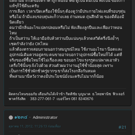
แต่ถ้าอยากได้ของดีราคาถูก ต้องอาศัย ดูเป็น ดมเป็น ฟังเป็น ของเก่า
แท้ๆก็ใช้ดีนะครับ
การเลือก เวลาเปิดเครื่องใช้นั้นๆ ต้องดูว่ามีประกายไฟแลบที่รอบๆทุ่น
หรือไม่ ถ้ามีแลบรอบทุ่นละก็วางเลย ถ่านหมด ถุ่นสึกด้วย ของดีต้องมี
นิดเดียว
ดมว่ามีกลิ่นอะไรแปลกปลอมหรือไม่ ฟังเสียงลูกปืนและเฟืองว่าหอน
ไหม
ถ้าเป็นสว่าน ให้เอามือจับห้วสว่านบีบแน่นๆแล้วกดสวิต์ครึ่งนึงย้ำๆ
เชคกำลังว่ายัง OKไหม
แล้วต้องตรวจสอบภายนอกว่าสมบูรณ์ไหม ใช้งานอะไรมา น๊อตและ
อุปกรณ์เดิมควรอยู่ครบ คนขายอาจบอกว่าอุปกรณ์ซื้อใหม่ก็ได้ แต่ที่
จริงของที่ซื้อใหม่ใช้ไม่เรื่องเลย ขอบอก ไขแรงๆรูดแน่พาลเอาหัว
เครื่งใช้นั้นๆเจ้งไปด้วย ส่วนตัวผมว่างานอู่ใช้ช้ำน้อยสุด เพราะ
เป็นการใช้ชั่วพักชั่วครู่ยากๆเขาก็ส่งโรงกลึงกันหมด
ที่พล่ามมานี่หวังว่าคงมีประโยชน์มั่งนะครับไม่มากก็น้อย
ผิดตรงไหนขออภัย เตือนกันได้เจ้าข้า กิตติชัย บุญนาค ธ.ไทยพานิช ฟิวเจอร์
พาคร์รังสิต 383-277-061-7 เบอร์โทร 081 8340676
๑๒๓๔
Administrator
ตุลาคม 11, 2012, 11:26:13 ก่อนเที่ยง
#21