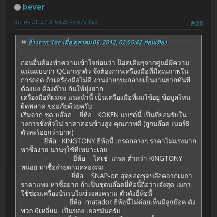
bever
มีนาคม 21, 2013, 04:28:45 หลังเที่ยง
#26
อ้างจาก: 1ae เมื่อ ตุลาคม 06, 2012, 02:05:42 ก่อนเที่ยง
ก่อนอื่นต้องทำความเข้าใจก่อนว่า น๊อตเดิมๆจากศูนย์มีความ
แน่นแบบว่า QCมาทุกตัว จึงต้องการเครื่องมือที่มีคุณภาพใน
การถอด ถ้าเครื่องมือไม่ดี งานง่ายๆขะกลายเป็นงานยากทันที
ต้องบ่ง ต้องต๊าบ กันให้ยุ่งยาก
เครื่องมือที่ผมจะ แนะนำนี้ เป็นเครื่องมือที่ผมใช้อยู่ ข้อมูลไหน
ผิดพลาด ขออภัยด้วยครับ
เริ่มจาก ชุด บล๊อค ยี่ห้อ KOKEN แบรด์นี้ เป็นที่ยอมรับใน
วงการชั่งทั่วไป ราคาค่อนข้างสูง คุณภาพดี (ลูกบล๊อค เบอร์8
ตัวละร้อยกว่าบาท)
ยี่ห้อ KINGTONY ยี่ห้อนี้ เกรดกลางๆ ราคาไม่แรงมาก
หาซื้อง่าย นานๆใช้ทีเหมาะเลย
ยี่ห้อ โคเช่ เกรด ต่ำกว่า KINGTONY
หน่อย หาซื้อง่ายตามคลองถม
ยี่ห้อ SNAP-on สุดยอดชุดบล๊อคจากเมกา
ราคาแพง หาซื้อยาก ถ้าเป็นชุดบล๊อคยี่ห้อนี้ถือว่าเจ๋งสุด เมกา
ใช้ซ่อมเครื่องบินรบในช่วงสงคราม ตัวดังยี่ห้อนี้
ยี่ห้อ matador ยี่ห้อนี้ไม่ค่อยเห็นมีลูกบ๊อค ดัง
พวก 6เหลี่ยม เป็นของ เยอรมันครับ