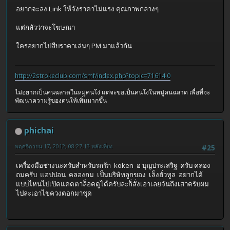
อยากจะลง Link ให้จังราคาไม่แรง คุณภาพกลางๆ
แต่กลัวว่าจะโฆษณา
ใครอยากไปสืบราคาเล่นๆ PM มาแล้วกัน
http://2strokeclub.com/smf/index.php?topic=71614.0
ไม่อยากเป็นคนฉลาดในหมู่คนโง่ แต่จะขอเป็นคนโง่ในหมู่คนฉลาด เพื่อที่จะ
พัฒนาความรู้ของตนให้เพิ่มมากขึ้น
phichai
พฤศจิกายน 17, 2012, 08:27:13 หลังเที่ยง
#25
เครื่องมือช่างนะครับสำหรับรถรัก koken อ บุญประเสริฐ ครับ คลอง
ถมครับ แอปปอน คลองถม เป็นบริษัทลูกของ เล็งฮั่วทูล อยากได้
แบบไหนไปเปิดแคตตาล็อคดูได้ครับละก็สั่งเอาเลยจันถึงเสาครับผม
ไปละเอาไขควงตอกมาชุด