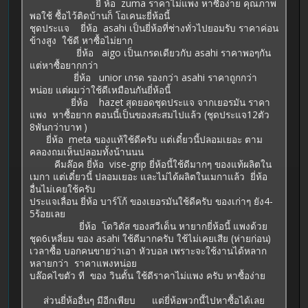
ยี่ ห้อ zuma ราคาไม่แพง หาซื้อง่าย คุณภาพ
พอใช้ ซื้อไว้ติดบ้านก็ โอเคนะยี่ห้อนี้
ชุดประแจ ยี่ห้อ asahi เป็นยี่ห้อที่ช่างทั่วไปยอมรับ ราคาค่อน
ข้างสูง ใช้ดี หาซื้อไม่ยาก
ยี่ห้อ aigo เป็นเกรดเดียวกับ asahi ราคาพอๆกัน
แต่หาซื้อยากกว่า
ยี่ห้อ unior เกรด รองกว่า asahi ราคาถูกกว่า
หน่อย แต่ผมว่าใช้ดีเหมือนกันยี่ห้อนี้
ยี่ห้อ hazet สุดยอดชุดประแจ จากเยอรมัน ราคา
แพง หาซื้อยาก ตอนนี้เป็นของสะสมไปแล้ว (ชุดประแจ12ตัว
8พันกว่าบาท )
ยี่ห้อ meta ของแท้ใช้ดีครับ แต่เดี๋ยวนี้ปลอมเยอะ ตาม
คลองถมเห็นปลอมทั้งน้านนน
คีมล๊อค ยี่ห้อ vise-grip ยี่ห้อนี้ใช้ดีมากๆ ของแท้ผลิตใน
เมกา แต่เดี๋ยวนี้ ปลอมเยอะ และไม่ได้ผลิตในเมกาแล้ว ยี่ห้อ
อื่นไม่เคยใช้ครับ
ประแจเลื่อน ยี่ห้อ บาร์โก้ ของเยอรมันใช้ดีครับ ของเก่าๆ ยัง4-
5ร้อยเลย
ยี่ห้อ โดวิดัส ของสวีเด็น หายากยี่ห้อนี้ แพงด้วย
ชุด6เหลี่ยม ของ asahi ใช้ดีมากครับ ใช้ไม่เคยเสีย (ห่ายก่อน)
เวลาซื้อ บอกคนขายว่าเอา หัวบอล เพราะจะใช้งานได้หลาก
หลายกว่า ราคาแพงหน่อย
บล๊อคไขตัว ที ของ วินตั้น ใช้ดีราคาไม่แพง ครับ หาซื้อง่าย
ส่วนยี่ห้ออื่นๆ มีอีกเพียบ แต่ยี่ห้อพวกนี้ไปหาซื้อได้เลย