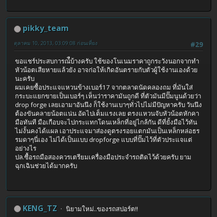
pikky_team
ตุลาคม 10, 2013, 03:09:08 ก่อนเที่ยง
#29
ขอแชร์ประสบการณ์ืบ้างครับ ใช้ของโนเนมราคาถูกระวังนอกจากทำ
หัวน้อตเสียหายแล้วยัง อาจก่อให้เกิดอันตรายกับตัวผู้ใช้งานเองด้วย
นะครับ
ผมเคยซื้อประแจแหวนข้างเบอร์17 จากตลาดนัดคลองถม ที่มันใส่
กระบะแยกขายเป็นเบอร์ๆ เห็นว่าราคามันถูกดี ที่ตัวมันมีปั๊มนูนด้วยว่า
drop forge เลยเอามาอันนึง ก็ใช้งานเบาๆทั่วไปไม่มีปัญหาครับ วันนึง
ต้องขันคลายน้อตแน่น อัดไปเต็มแรงเลย ตรงแหวนจับหัวน้อตหักคา
มือทันที มือเกือบจะไปกระแทกโดนเหล็กที่อยู่ไกล้กัน ดีที่ยั้งมือไว้ทัน
ไม่งั้นคงได้แผล เอาประแจมาส่องดูตรงรอยแตกมันเป็นเหล็กหล่อธร
รมดาๆนี่เอง ไม่ได้เป็นแบบ dropforge แบบที่ปั๊มไว้ที่ตัวประแจแต่
อย่างไร
ปล.ซื้อรถมือสองควรเตรียมเครื่องมือประจำรถติดไว้ด้วยครับ ยาม
ฉุกเฉินช่วยได้มากครับ
KENG_TZ
นิยามใหม่..ของรถสปอร์ต!!