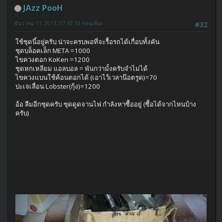
JAzz PooH
ธันวาคม 11, 2013, 07:43:53 ก่อนเที่ยง
#32
ใช้ชุดนี้อยู่ครับ น่าจะครบพอที่จะรื้อรถได้เกื่อบทั้งคัน
ชุดบล็อคเล็ก META =1000
ไขควงตอก KoKen =1200
ชุดหกเหลียม แอลบอล = พันกว่ามั้งครับจำไม่ได้
ไขควงแบนใช้ค้อนตอกได้ (เอาไว้เวลาน๊อตรูด)=70
ปะเจเลื่อน Lobster(กุ้ง)=1200
อ้อ ลืมอีกชุดครับ ชุดดูดจานไฟ กำลังหาซื้ออยู่ (ซื้อได้จากไหนบ้าง
ครับ)