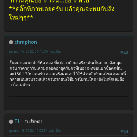
ถ้ารถคุณอยากใหม่...อยากสวย
**คลิ๊กที่ภาพเลยครับ แล้วคุณจะพบกับสิ่ง
ใหม่ๆๆ**
chmphon
ตุลาคม 16, 2012, 06:46:36 ก่อนเที่ยง
#23
งั้นผมขอแนะนำยี่ห้อ ฮอส ที่แปลว่าม้านะจริงๆมันเป็นภาษาอังกฤต
ครับ ราคาถูกรับเครมตลอดอายุครับตัวทีเบอ10-8ขอแยกซื้อตกชิ้น
ละ150-170บาทครับ ความจริงผมเอาไว้ใช้ส่วนตัวกับมอไซแต่ตอนนี้
กลายเป็นส่วนรวมแล้วครับ(รถยน)ใช้มา4ปีงานโหดๆยังไม่หักเลยถือ
ว่าโอเคผ่าน
Ti
Ti เสื้อทอง
ตุลาคม 16, 2012, 10:03:34 หลังเที่ยง
#24