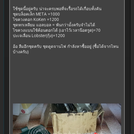
ใช้ชุดนี้อยู่ครับ น่าจะครบพอที่จะรื้อรถได้เกื่อบทั้งคัน
ชุดบล็อคเล็ก META =1000
ไขควงตอก KoKen =1200
ชุดหกเหลียม แอลบอล = พันกว่ามั้งครับจำไม่ได้
ไขควงแบนใช้ค้อนตอกได้ (เอาไว้เวลาน๊อตรูด)=70
ปะเจเลื่อน Lobster(กุ้ง)=1200
อ้อ ลืมอีกชุดครับ ชุดดูดจานไฟ กำลังหาซื้ออยู่ (ซื้อได้จากไหน
บ้างครับ)