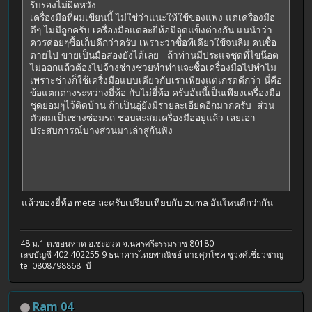
รับรองไม่ผิดหวัง
เครื่องมือที่ผมเขียนนี้ ไม่ใช่ว่าแนะให้ใช้ของแพง แต่เครื่องมือ
ดีๆ ไม่มีถูกครับ เครื่องมือแต่ละยี่ห้อมีจุดแข็งต่างกัน แนนำว่า
ควรค่อยๆซื้อเก็บดีกว่าครับ เพราะว่าซื้อทีเดียวใช้จนลืม คนซื้อ
ตายไป ขายเป็นมือสองยังได้เลย ถ้าท่านมีประแจชุดที่ไขน๊อต
ไม่ออกแล้วต้องไปจ้างช่างช่วยทำท่านจะซื้อเครื่องมือไปทำไม
เพราะช่างก็ใช้เครื่งมือแบบเดียวกับเราเพียงแต่เกรดดีกว่า นี่คือ
ข้อแตกต่างระหว่างยี่ห้อ กับไม่ยี่ห้อ ครับอันนี้เป็นเพียงเครื่องมือ
ชุดย่อมๆไว้ติดบ้าน ถ้าเป็นอู่ยังมีรายละเอียดอีกมากครับ ส่วน
ตัวผมเป็นช่างซ่อมรถ ชอบสะสมเครื่องมืออยู่แล้ว เลยเอา
ประสบการณ์บางส่วนมาเล่าสู่กันฟัง
แล้วของยี่ห้อ meta ละครับเปรียบเทียบกับ zuma อันใหนตีกว่ากัน
48 ม.1 ต.ขอนหาด อ.ชะอวด จ.นครศรีะรรมราช 80180
เลขบัญชี 402 402255 9 ธนาคารไทยพาณิชย์ นายศุภโชค ชูวงศ์เชี่ยวชาญ
tel 0808798868 [บี]
Ram 04