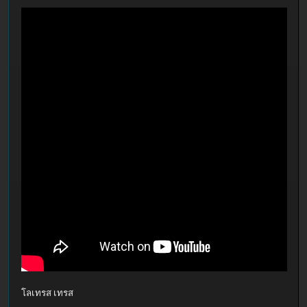
โลเทรส เทรส