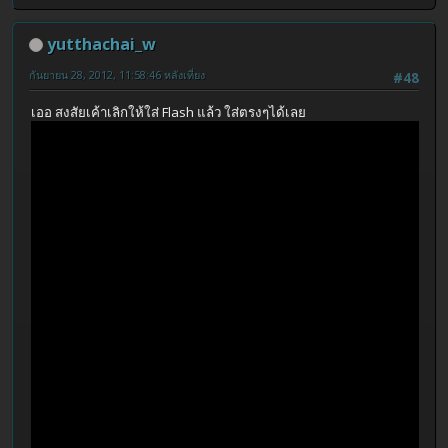
yutthachai_w
กันยายน 28, 2012, 11:58:46 หลังเที่ยง
#48
เออ สงสัยเค้าเลิกให้ใส่ Flash แล้ว ใส่ตรงๆได้เลย