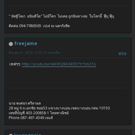
" นัทฐิโลเก อนินทิโต" ไม่มีใคร ไม่เคย ถูกนินทาเลย ในโลกนี้ ฟุ๊บุ ฟุ๊บุ
ติดต่อ 094-7986565 เปเล่ ณ นครรังสิต
freejame
มีนาคม 31, 2013, 12:02:10 ก่อนเที่ยง
#56
เทสๆๆ
http://youtu.be/wbWQlkK6EDY?t=5m25s
นาย พงศธร ศรีหาผล
28 หมู่ 6 ถ.เอกชัย ซอย53 แขวงบางบอน เขตบางบอน กทม 10150
เลขที่บัญชี 403-200858-1 ไทยพาณิชย์
Phone.087-497-4349 เจมส์