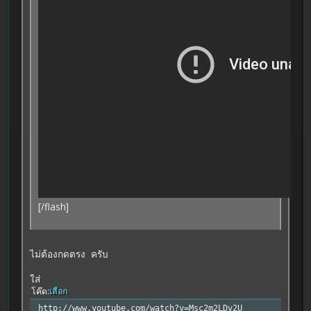
[/flash]
ไม่ต้องกดตรง
ครับ
ใส่
โค๊ด
เลือก
http://www.youtube.com/watch?v=Msc2m2LDv2U