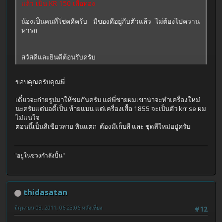
แล้ว เป็น KR 150 เสื้อทอง
น้องเป็นคนที่โชคดีครับ มีของดีอยู่กับตัวแล้ว ไม่ต้องไปควาน
หารถ
สวัสดีและยินดีต้อนรับครับ
ขอบคุณครับคุณพี่
เดี๋ยวจะถ่ายรูปมาให้ชมกันครับ แต่พี่ชายผมเขาน่าจะทำเครื่องใหม่
นะครับแต่บอดี้เป็น ท้ายแบน แต่เครื่องเสื้อ 1855 จะเป็นตัว krr se ผม
ไม่แน่ใจ
ตอนนี้เป็นสีเขียวลาย หินแตก ต้องมีเก็บสี และ ชุดสีใหม่อยู่ครับ
"อยู่ในช่วงกำลังปั้น"
thidasatan
มิถุนายน 08, 2011, 06:23:06 หลังเที่ยง
#12