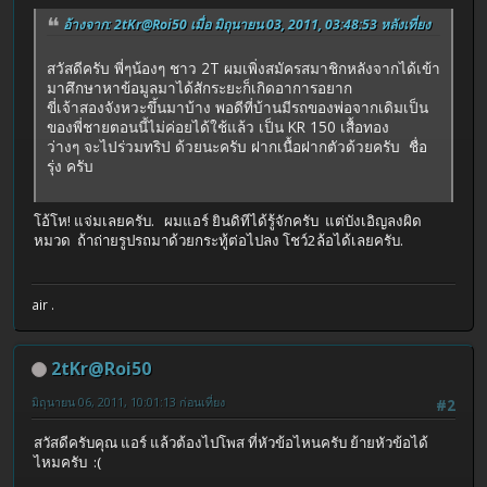
อ้างจาก: 2tKr@Roi50 เมื่อ มิถุนายน 03, 2011, 03:48:53 หลังเที่ยง
สวัสดีครับ พี่ๆน้องๆ ชาว 2T ผมเพิ่งสมัครสมาชิกหลังจากได้เข้า
มาศึกษาหาข้อมูลมาได้สักระยะก็เกิดอาการอยาก
ขี่เจ้าสองจังหวะขึ้นมาบ้าง พอดีที่บ้านมีรถของพ่อจากเดิมเป็น
ของพี่ชายตอนนี้ไม่ค่อยได้ใช้แล้ว เป็น KR 150 เสื้อทอง
ว่างๆ จะไปร่วมทริป ด้วยนะครับ ฝากเนื้อฝากตัวด้วยครับ ชื่อ
รุ่ง ครับ
โอ้โห! แจ่มเลยครับ. ผมแอร์ ยินดิทีได้รู้จักครับ แต่บังเอิญลงผิด
หมวด ถ้าถ่ายรูปรถมาด้วยกระทู้ต่อไปลง โชว์2ล้อได้เลยครับ.
air .
2tKr@Roi50
มิถุนายน 06, 2011, 10:01:13 ก่อนเที่ยง
#2
สวัสดีครับคุณ แอร์ แล้วต้องไปโพส ที่หัวข้อไหนครับ ย้ายหัวข้อได้
ไหมครับ :(