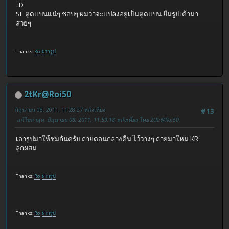
:D
SE ตูดแบนแน่ๆ ชอบๆ ผมว่าจะแปลงอยู่เป็นตูดแบน ยืมรูปเค้ามา
สวยๆ
Thanks:
Ro
ฝากรูป
2tKr@Roi50
มิถุนายน 08, 2011, 11:28:27 หลังเที่ยง
#13
แก้ไขล่าสุด
: มิถุนายน 08, 2011, 11:59:18 หลังเที่ยง โดย 2tKr@Roi50
เอารูปมาให้ชมกันครับ ถ่ายตอนกลางคืน ไว้ว่างๆ ถ่ายมาใหม่ KR
ลูกผสม
Thanks:
Ro
ฝากรูป
Thanks:
Ro
ฝากรูป