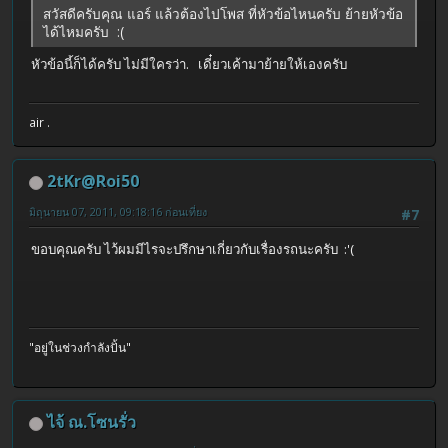
สวัสดีครับคุณ แอร์ แล้วต้องไปโพส ที่หัวข้อไหนครับ ย้ายหัวข้อ
ได้ไหมครับ :(
หัวข้อนี้ก็ได้ครับ ไม่มีใครว่า. เดี๋ยวเค้ามาย้ายให้เองครับ
air .
2tKr@Roi50
มิถุนายน 07, 2011, 09:18:16 ก่อนเที่ยง
#7
ขอบคุณครับ ไว้ผมมีไรจะปรึกษาเกี่ยวกับเรื่องรถนะครับ :'(
"อยู่ในช่วงกำลังปั้น"
ไจ้ ณ.โซนรั่ว