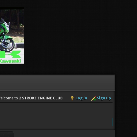
elcome to
2 STROKE ENGINE CLUB
.
Log in
Sign up