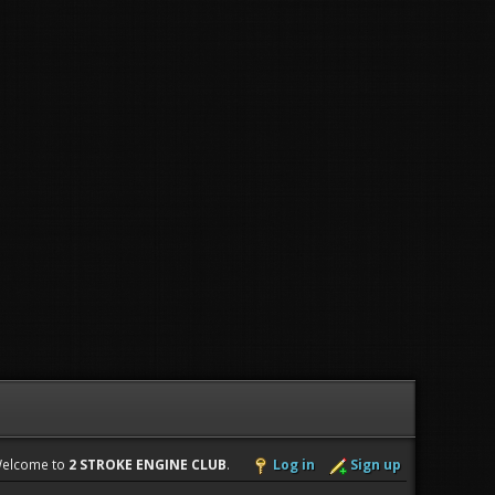
elcome to
2 STROKE ENGINE CLUB
.
Log in
Sign up