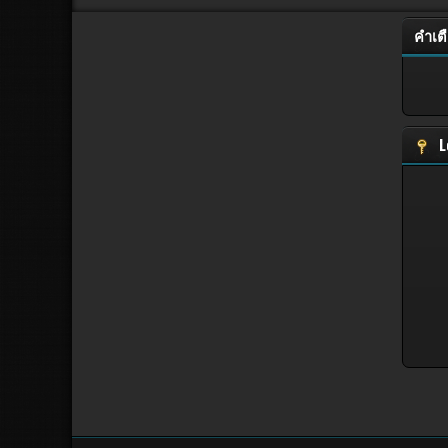
คำเต
L