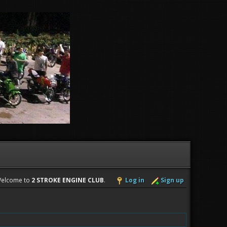
elcome to
2 STROKE ENGINE CLUB
.
Log in
Sign up