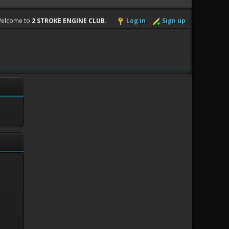
elcome to
2 STROKE ENGINE CLUB
.
Log in
Sign up