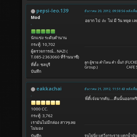
pepsi-leo.139
ธันวาคม 20, 2012, 09:38:56 หลังเที่
Mod
อยาก ไป ง่ะ ไม่ มี วัน หยุด 
นักแข่ง ระดับตำนาน
กระทู้: 10,702
ผู้ตรวจการณ์... NAZI (
T.085-2363060 ที่ร้านนาซี)
ลูก ผู้ชาย คำไหน คำ นั้น!! (FUC
ที่ตั้ง: ชลบุรี
Group.) CAFE SHOP NAZ
บันทึก
eakkachai
ธันวาคม 21, 2012, 11:51:43 หลังเที่
พี่ตี๋เจ๋งมากคับ.....คืนนั้นออ
1000 CC.
กระทู้: 3,762
เรามันไม่มีกล่อง สาวๆเลย
ไม่มอง
จูนไม่นิ่ง แต่วิ่งกระจาย เเดกน้ำม
บันทึก