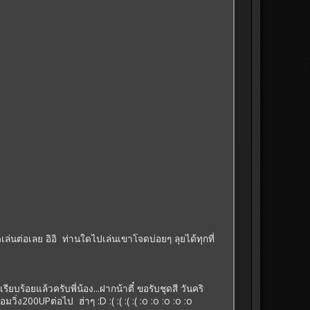
นต่อเลย อิอิ ท่านใดไปเล่นเขาโจดบ่อยๆ ลุยได้ทุกที่
ร้อยแล้วครับพี่น้อง...ฝากน้าตี๋ ขอรับชุดสี วันคริ
่ง200UPต่อไป ฮ่าๆ :D :( :( :( :( :o :o :o :o :o