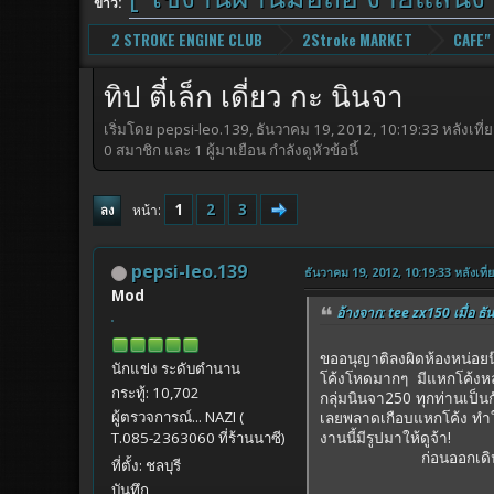
ข่าว:
2 STROKE ENGINE CLUB
2Stroke MARKET
CAFE"
ทิป ตี๋เล็ก เดี่ยว กะ นินจา
เริ่มโดย pepsi-leo.139, ธันวาคม 19, 2012, 10:19:33 หลังเที่
0 สมาชิก และ 1 ผู้มาเยือน กำลังดูหัวข้อนี้
1
2
3
หน้า
ลง
pepsi-leo.139
ธันวาคม 19, 2012, 10:19:33 หลังเที่
Mod
อ้างจาก: tee zx150 เมื่อ ธั
ขออนุญาติลงผิดห้องหน่อยน
นักแข่ง ระดับตำนาน
โค้งโหดมากๆ มีแหกโค้งหลาย
กระทู้: 10,702
กลุ่มนินจา250 ทุกท่านเป็นก
เลยพลาดเกือบแหกโค้ง ทำให
ผู้ตรวจการณ์... NAZI (
งานนี้มีรูปมาให้ดูจ้า!
T.085-2363060 ที่ร้านนาซี)
ก่อนออกเดินทางป๋าเ
ที่ตั้ง: ชลบุรี
บันทึก