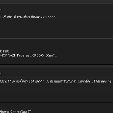
ยง
เลย เซ็งจิต มี ทางเดียว ต้องลาออก 5555
KER 1992
I Pepsi ออน 09.00-04.00ทุกวัน
ยง
กทริปบางลี่กับผมเสร็จเที่ยงคืนกว่าๆ เช้ามาออกทริปกับกลุ่มนินจาอีก.....อึดมากๆๆๆๆ
ันชิบหาย นี่แหล่ะสไตล์ 2T