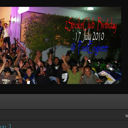
W
าย ]