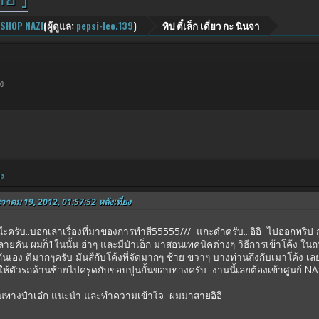
 SHOP NAZI
(ผู้ดูแล:
pepsi-leo.139
)
ทิป ตี๋เล็ก เดี่ยว กะ นินจา
ยง
ยง
นวาคม 19, 2012, 01:57:52 หลังเที่ยง
๊ะครับ..บอกเล่าเรื่องที่มาของการทำสี55555/// แกะดำครับ...อิอิ ไปออกทริ
คัน ผมก็1ในนั้น ฮ่าๆ และมีป๋าเอ็ก มาสอนเทคนิคต่างๆ วิธีการเข้าโค้ง ในถน
ันเอง ดีมากๆครับ มันส์กับโค้งที่จัดมากๆ ซ้าย ขวาๆ บางท่านถึงกับเมาโค้ง เลย
้ตัวรถด้านซ้ายไปครูดกับขอบปูนกั้นขอบทางครับ งานนี้เลยต้องเข้าศูนย์ NAZI
อ๋ก แนะนำ และทำความเข้าใจ ผมมาสายอิอิ