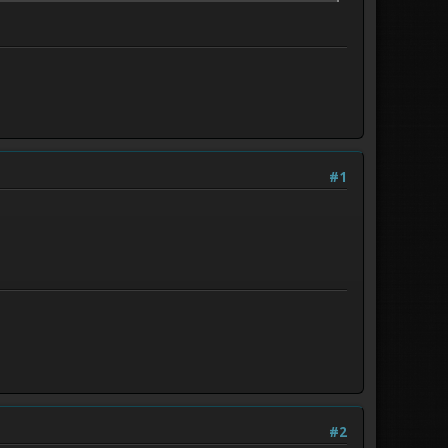
#1
#2