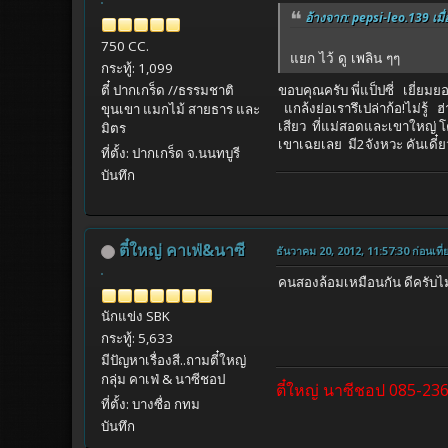
อ้างจาก: pepsi-leo.139 เมื่
750 CC.
แยก ไว้ ดู เพลิน ๆๆ
กระทู้: 1,099
ตี๋ ปากเกร็ด //ธรรมชาติ
ขอบคุณครับ พี่แป็ปซี่ เยี่ย
แกล้งย่อเรารึเปล่าก้อ!ไม่รู้ 
ขุนเขา แมกไม้ สายธาร และ
เสียว ที่แม่สอดและเขาใหญ่ โค
มิตร
เขาเฉยเลย มี2จังหวะ คันเดี๋ยว แก
ที่ตั้ง: ปากเกร็ด จ.นนทบูรี
บันทึก
ตี๋ใหญ่ คาเฟ่&นาซี
ธันวาคม 20, 2012, 11:57:30 ก่อนเที่
คนสองล้อมเหมือนกัน ดีครับไ
นักแข่ง SBK
กระทู้: 5,633
มีปัญหาเรื่องสี..ถามตี๋ใหญ่
กลุ่ม คาเฟ่ & นาซีชอป
ตี๋ใหญ่ นาซีชอป 085-23
ที่ตั้ง: บางซื่อ กทม
บันทึก