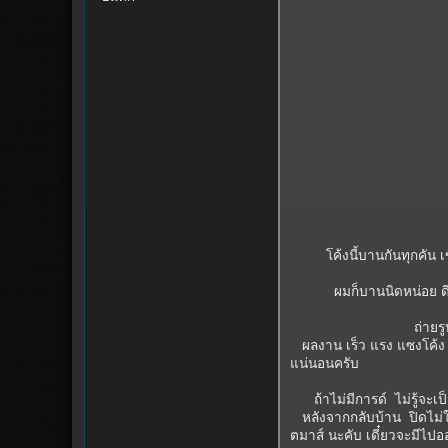
โค้งนี้บานกันทุกคัน เข
ผมก็บานนิดหน่อย ดึงกล
ถ่ายรูปหมู่ก่อ
ผลงาน เร็ว แรง แซงโค้ง ต
แน่นอนครับ
ถ้าไม่มีการด์ ไม่รู้จะเป็
หลังจากกลับบ้าน ปิดไม่ให้แ
ตมาส์ นะคับ เดี๋ยวจะมีไปออ