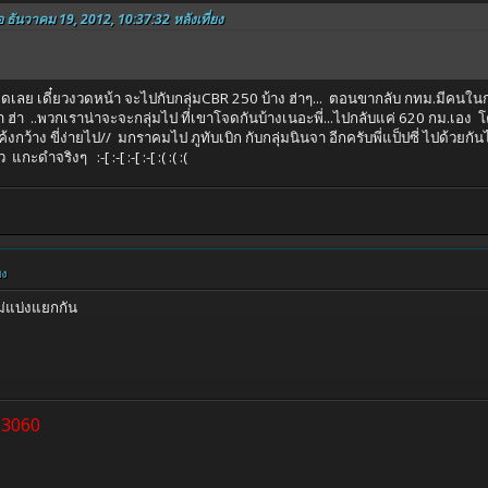
อ ธันวาคม 19, 2012, 10:37:32 หลังเที่ยง
มยอดเลย เดี๋ยวงวดหน้า จะไปกับกลุ่มCBR 250 บ้าง ฮ่าๆ... ตอนขากลับ กทม.มีคนใ
ฮ่า ฮ่า ..พวกเราน่าจะจะกลุ่มไป ที่เขาโจดกันบ้างเนอะพี่...ไปกลับแค่ 620 กม.เอง
้งกว้าง ขี่ง่ายไป// มกราคมไป ภูทับเบิก กับกลุ่มนินจา อีกครับพี่แป็ปซี่ ไปด้
ะดำจริงๆ :-[ :-[ :-[ :-[ :( :( :(
ยง
ม่แบ่งแยกกัน
63060