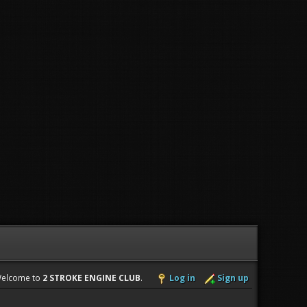
elcome to
2 STROKE ENGINE CLUB
.
Log in
Sign up