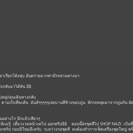
าเรียกโค้งหุบ อันตรายมากท่ามีรถสวนทางมา
ับมาได้ทัน อิอิ
นเดินทางกลับ
ามเก็บที่ละคัน มันส์ๆๆๆๆๆเลยบานสีข้างขอบปูน หักรถหลุดมาจากปูนกัน อัดเล่
นอย่างไร นึกแล้วเสียวๆ
ม่รู้ เดี๋ยวงวดหน้างดไป ออกทริปอิอิ ตอนนี้ส่งชุดสีไป SHOP NAZI เป้นที่เรียบ
กทริป ก่อนปีใหม่อ๊ะครับ ระหว่างรอชุดสี คงต้องทำการเช็คเครื่องชุดใหญ่ พร้อมวิ