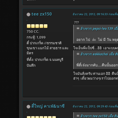
tee zx150
ธันวาคม 22, 2012, 09:16:33 ก่อนเที่
???
อ้างจาก: pepsi-leo.139 เมื่
750 CC.
กระทู้: 1,099
อยาก ไป ง่ะ ไม่ มี วัน หย
ตี๋ ปากเกร็ด //ธรรมชาติ
ใจเย็นพี่แป็ปซี่....อิอิ เอาแบบ
ขุนเขา แมกไม้ สายธาร และ
มิตร
อ้างจาก: eakkachai เมื่อ ธ
ที่ตั้ง: ปากเกร็ด จ.นนทบูรี
พี่ตี๋เจ๋งมากคับ.....คืนนั้
บันทึก
ใจมันสั่งครับ ท่านเอก อิอิ คื
ฮ่าๆ เดี๋ยวผมว่างๆเราไปออกทริปที
ตี๋ใหญ่ คาเฟ่&นาซี
ธันวาคม 22, 2012, 09:29:43 ก่อนเที่
อ้างจาก: tee zx150 เมื่อ ธั