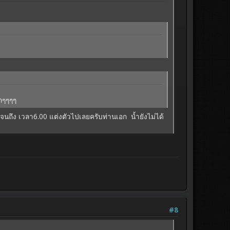
ากๆๆๆๆ
.50 จนถึง เวลา6.00 แต่งตัวไปเลยครับท่านเอก น้ำยังไม่ได้
#8