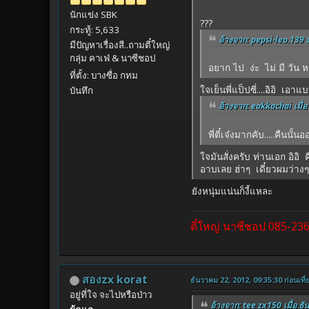
นักแข่ง SBK
???
กระทู้: 5,633
อ้างจาก: pepsi-leo.139 เ
มีปัญหาเรื่องสี..ถามตี๋ใหญ่
กลุ่ม คาเฟ่ & นาซีชอป
อยาก ไป ง่ะ ไม่ มี วัน 
ที่ตั้ง: บางซื่อ กทม
ใจเย็นพี่แป็ปซี่....อิอิ เอ
บันทึก
อ้างจาก: eakkachai เมื่อ
พี่ตี๋เจ๋งมากคับ.....คืนน
ใจมันสั่งครับ ท่านเอก อิอิ
อาบเลย ฮ่าๆ เดี๋ยวผมว่างๆเร
ยังหนุ่มแน่นก็งี้แหละ
ตี๋ใหญ่ นาซีชอป 085-23
สองzx korat
ธันวาคม 22, 2012, 09:35:30 ก่อนเที่
อยู่ที่ใจ จะไปหรือป่าว
อ้างจาก: tee zx150 เมื่อ ธั