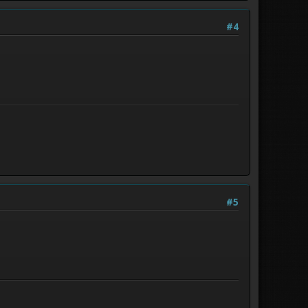
#4
#5