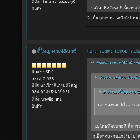
ที่ตั้ง: ปากเกร็ด จ.นนทบูรี
ขอโทษทีครับพอดีเห็นวางไว
บันทึก
ใจเย็นๆคับท่าน...จะรีบไปไหนเ
ตี๋ใหญ่ คาเฟ่&นาซี
กันยายน 26, 2012, 10:19:45 ก่อนเที่
อ้างจาก: tee zx150 เมื่อ กั
นักแข่ง SBK
อ้างจาก: chatsa เมื่อ กัน
กระทู้: 5,633
มีปัญหาเรื่องสี..ถามตี๋ใหญ่
กลุ่ม คาเฟ่ & นาซีชอป
อ้างจาก: ตี๋ใหญ่ คาเฟ่&
ที่ตั้ง: บางซื่อ กทม
เจ้าของรถมาั่มั่วเองเล
บันทึก
ขอโทษทีครับพอดีเห็นวาง
ใจเย็นๆคับท่าน...จะรีบไปไ