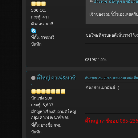
อ้างจาก: ตี๋ใหญ่ คาเฟ่&นาซี
500 CC.
เจ้าของรถมาั่มั่วเองเลยครั
กระทู้: 411
ตัวอ่อน..นาซี
ขอโทษทีครับพอดีเห็นวางไว้เฉ
ที่ตั้ง: ราชเทวี
บันทึก
0819811404
ตี๋ใหญ่ คาเฟ่&นาซี
กันยายน 25, 2012, 09:50:30 หลังเที่ย
ขัดอย่างเมามันส์ :(
นักแข่ง SBK
กระทู้: 5,633
มีปัญหาเรื่องสี..ถามตี๋ใหญ่
กลุ่ม คาเฟ่ & นาซีชอป
ตี๋ใหญ่ นาซีชอป 085-23
ที่ตั้ง: บางซื่อ กทม
บันทึก