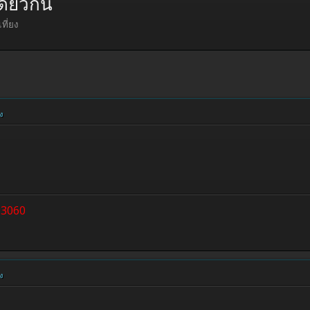
ดียวกัน
ที่ยง
ง
63060
ง