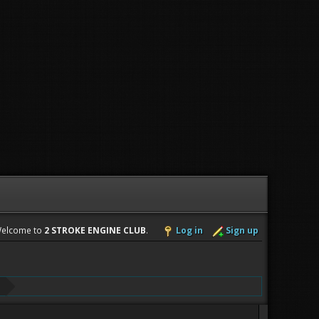
elcome to
2 STROKE ENGINE CLUB
.
Log in
Sign up