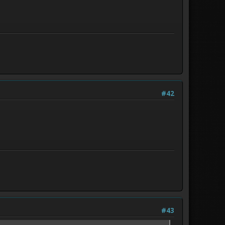
#42
#43