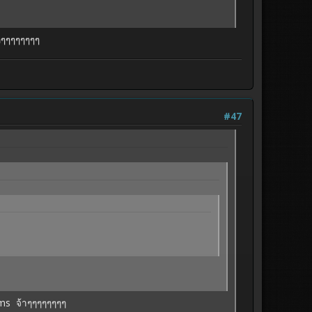
้าๆๆๆๆๆๆๆๆ
#47
งEms จ้าๆๆๆๆๆๆๆๆ