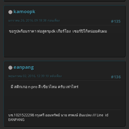
kamoopk
มกราคม 26, 2016, 09:18:38 ก่อนเที่ยง
#135
ขอรูปพร้อมราคา ท่อสูตรpdk เกียร์โยง เซอร์ปิโก้หน่อยคับผม
eanpang
พฤษภาคม 02, 2016, 12:39:10 หลังเที่ยง
#136
มี สติกเกอ n pro สี เขียวไหม ครับ เท่าไหร่
บช.1021522298 กรุงศรี ออมทรัพย์ นาย สรพงษ์ อันแปลง /// Line id
EANPANG