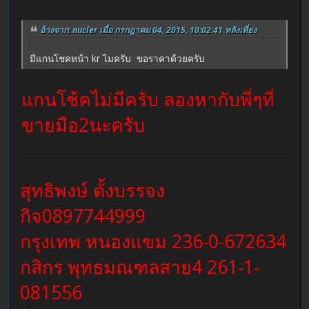
อ้างจาก: nucler เมื่อ กรกฎาคม 04, 2015, 10:02:41 หลังเที่ยง
มีแกนโชคหน้า kr ไมครับ ขอราคาด้วยครับ
แกนโช้คไม่มีครับ ลองหากับพี่ๆที่
ขายมือ2นะครับ
สุทธิพงษ์ ตั้งบรรจง
กิจ0897744999
กรุงเทพ หนองแขม 236-0-672634
กสิกร พุทธมณฑลสาย4 261-1-
081556