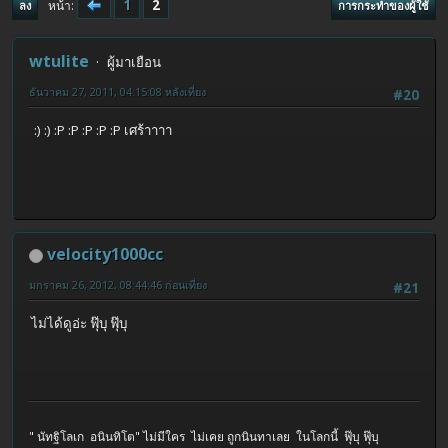
1
2
หน้า
ลง
การกระทำของผู้ใช้
wtulite
ผู้มาเยือน
ธันวาคม 27, 2011, 04:15:08 หลังเที่ยง
#20
:) :) :P :P :P :P :P เศร้าาาา
velocity1000cc
มกราคม 26, 2012, 08:44:46 ก่อนเที่ยง
#21
ไม่ได้ดูอ่ะ ฟุ๊บุ ฟุ๊บุ
" นัทฐิโลเก อนินทิโต" ไม่มีใคร ไม่เคย ถูกนินทาเลย ในโลกนี้ ฟุ๊บุ ฟุ๊บุ