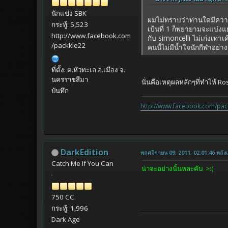
นักแข่ง SBK
ผมไม่ทราบว่าท่านใดมีควา
กระทู้: 5,523
เป้นที่ 1 ก็พยายามจะแบ่งแย
http://www.facebook.com
กับ simoncelli ไม่เก่งเท่า
/packkie22
คนนี้ไม่มีน้ำใจนักกีฬาอย่า
ที่ตั้ง: ต.หัวทะเล อ.เมือง จ.
นครราชสีมา
นั่นคือเหตุผลหลักๆที่ทำไห้ R
บันทึก
http://www.facebook.com/pac
DarkEdition
พฤศจิกายน 09, 2011, 02:01:46 หลังเท
Catch Me If You Can
น่าจะอย่างนั้นหละคับ >:(
750 CC.
กระทู้: 1,996
Dark Age