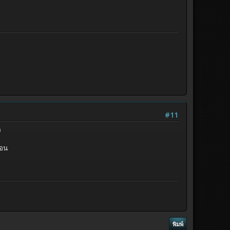
#11
ด
นอน
พิมพ์