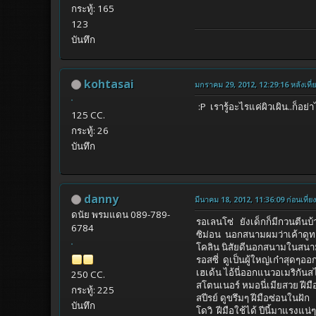
กระทู้: 165
123
บันทึก
kohtasai
มกราคม 29, 2012, 12:29:16 หลังเที่
:P เรารู้อะไรแค่ผิวเผิน..ก็อย่
125 CC.
กระทู้: 26
บันทึก
danny
มีนาคม 18, 2012, 11:36:09 ก่อนเที่ยง
ดนัย พรมแดน 089-789-
รอเลนโซ่ ยังเด็กก็มีกวนตีนบ
6784
ซิม่อน นอกสนามผมว่าเค้าด
โคลิน นิสัยดีนอกสนามในสนา
รอสซี่ ดูเป็นผู้ใหญ่เก๋าสุดๆ
เฮเด้น ไอ้นี่ออกแนวอเมริกันส
250 CC.
สโตนเนอร์ หมอนี่เมียสวย ฝีมื
กระทู้: 225
สปีรย์ ดูขรึมๆ ฝีมือซ่อนในฝัก
บันทึก
โดวิ ฝีมือใช้ได้ ปีนี้มาแรงแน่ๆ