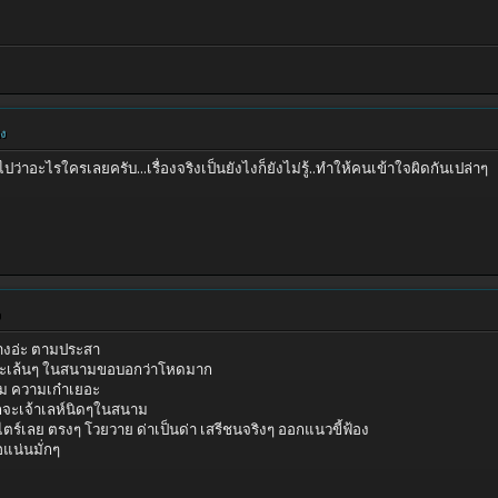
ยง
าไปว่าอะไรใครเลยครับ...เรื่องจริงเป็นยังไงก็ยังไม่รู้..ทำให้คนเข้าใจผิดกันเปล่าๆ
้างอ่ะ ตามประสา
ูทะเล้นๆ ในสนามขอบอกว่าโหดมาก
ม ความเก๋าเยอะ
ออกจะเจ้าเลห์นิดๆในสนาม
ไตร์เลย ตรงๆ โวยวาย ด่าเป็นด่า เสรีชนจริงๆ ออกแนวขี้ฟ้อง
อแน่นมั่กๆ