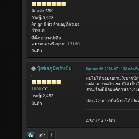
นักแข่ง SBK
กระทู้: 5,928
ผิด ถูก ดี ชั่ว ล้วนอยู่ที่ตัวเอง
กำหนด!
ที่ตั้ง: อ.บางปะอิน
จ.พระนครศรีอยุธยา 13160
บันทึก
ปุ้ยชัยภูมิครับป๋ม
มิถุนายน 09, 2012, 07:44:52 หลังเที่
ผมไม่ได้ชอบลอเรนโซ่มากนัก แ
แต่สามารถคว้าแชมป์ได้ เป็นใ
1000 CC.
ส่วนเรื่องฝีมือผมคิดว่าเขาเจ๋ง
กระทู้: 2,452
ปล.แว่วๆมาว่าปีหน้าจะได้เป
บันทึก
270กม./12.77ลิตร
1
หน้า
ขึ้น