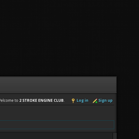
elcome to
2 STROKE ENGINE CLUB
.
Log in
Sign up