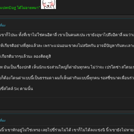
คนก็แปลกDag ได้ไม่อายหมา"
ี่ยง
เขาก็ไปนะ ทั้งที่เขาไม่ใช่คนอิตาลี่ เขาเป็นคนสเปน เขายังอุษาไปถึงอิตาลี่ ผมว่าแ
รให้เกียรติอย่างที่สุดแล้วละ เพราะแน่นอนเขาคงไม่สนิทกัน อาจมีปัญหากันทะเลา
ให้เกียรติมากๆแล้วนะ ลองคิดดูสิ
ยาท มันเป็นเรื่องปกติ เห็นนักแข่งส่วนใหญ่ก็ด่ามันทุกคน ไม่ว่าจะ เปรโดซ่า สโต
ก็ต้องโดนด่าแบบนี้เป็นธรรมดา ผมก็เห็นด่ากันแบบนี้ทุกคน รอสซี่ขนาดเพื่อนร่
ขี่สไตล์ Sic ตามนั้น
ี่ยง
นิ้วเขาหักอยู่ไม่ใช่เหรอ เลยไปขี่ร่วมไม่ได้ เขาก็ไม่ได้ลงแข่งนิ นิ้วเขายังไม่หา