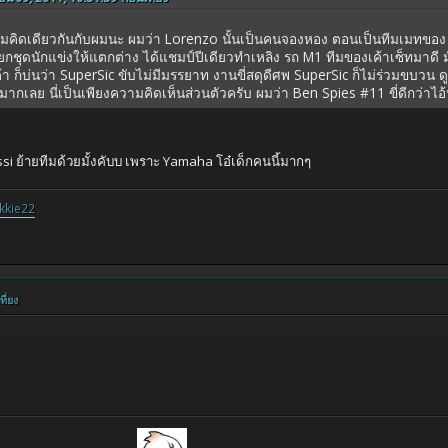
มคิดเดียวกันกับผมนะ ผมว่า Lorenzo นั้นเป็นคนจองหอง ตอนเป็นทีมเมทขอ
กชุดนักแข่งให้แตกต่าง ได้แชมป์ปีเดียวทำเหลิง รถ M1 ทีมของเค้าเซ็ทมาดี มันก
เค้า ก็บ่นว่า SuperSic ขับไม่มีมรรยาท งานขี่สดุดีศพ SuperSic ก็ไม่ร่วมขบวน
งมากเลย นี่เป็นเพียงความคิดเห็นส่วนตัวครับ ผมว่า Ben Spies #11 ขี่ดีกว่าไอ้ห
ossi ย้ายทีมด้วยมั้งคับบ เพราะ Yamaha โอ๋เด็กคนนี้มากๆ
kkie22
ี่ยง