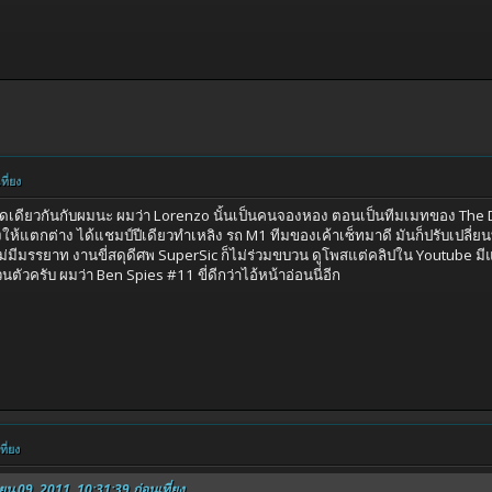
ี่ยง
ดเดียวกันกับผมนะ ผมว่า Lorenzo นั้นเป็นคนจองหอง ตอนเป็นทีมเมทของ The Do
แตกต่าง ได้แชมป์ปีเดียวทำเหลิง รถ M1 ทีมของเค้าเซ็ทมาดี มันก็ปรับเปลี่ยนท่อ ว
ับไม่มีมรรยาท งานขี่สดุดีศพ SuperSic ก็ไม่ร่วมขบวน ดูโพสแต่คลิปใน Youtube มี
นตัวครับ ผมว่า Ben Spies #11 ขี่ดีกว่าไอ้หน้าอ่อนนี่อีก
ี่ยง
ายน 09, 2011, 10:31:39 ก่อนเที่ยง