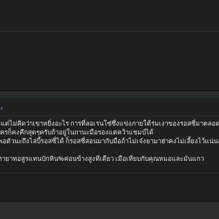
ยง
ต่ไม่คิดว่าเขาหยิ่งอะไร การที่ลอเรนโซ่ซึ่งแข่งภายใต้ร่มเงาของรอสซี่มาตลอ
ครก็คงคึกสุดๆครับถ้าอยู่ในถานะมือรองแต่คว้าแชมป์ได้
พอตัวนะถึงไล่บี้รอสซี่ได้ ก็รอสซี่สอนมากับมือถ้าไม่เจ๋งยามาฮ่าคงไม่เลี้ยงไว้แน่
็นทายาทอสูรแทนบักหิน%ค่อนข้างสูงทีเดียว เมือเทียบกับคุณหมอและมันแกว