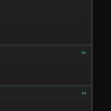
#5
#6