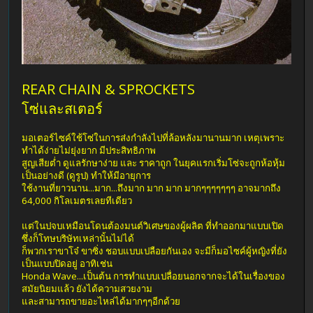
REAR CHAIN & SPROCKETS
โซ่และสเตอร์
มอเตอร์ไซค์ใช้โซ่ในการส่งกำลังไปที่ล้อหลังมานานมาก เหตุเพราะ
ทำได้ง่ายไม่ยุ่งยาก มีประสิทธิภาพ
สูญเสียต่ำ ดูแลรักษาง่าย และ ราคาถูก ในยุคแรกเริ่มโซ่จะถูกห้อหุ้ม
เป็นอย่างดี (ดูรูป) ทำให้มีอายุการ
ใช้งานที่ยาวนาน...มาก...ถึงมาก มาก มาก มากๆๆๆๆๆๆๆ อาจมากถึง
64,000 กิโลเมตรเลยทีเดียว
แต่ในปจบเหมือนโดนต้องมนต์วิเศษของผู้ผลิต ที่ทำออกมาแบบเปิด
ซึ่งก็โทษบริษัทเหล่านั้นไม่ได้
ก็พวกเราขาโจ๋ ขาซิ่ง ชอบแบบเปลือยกันเอง จะมีก็มอไซค์ผู้หญิงที่ยัง
เป็นแบบปิดอยู่ อาทิเช่น
Honda Wave...เป็นต้น การทำแบบเปลื่อยนอกจากจะได้ในเรื่องของ
สมัยนิยมแล้ว ยังได้ความสวยงาม
และสามารถขายอะไหล่ได้มากๆๆอีกด้วย