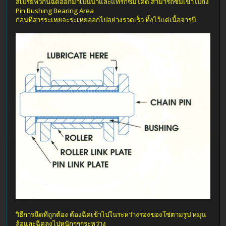
สเปร์ยพวกนี้ฉีดออกมาเป็นน้ำและแทรกซึมได้ดี สามารถซึมเข้าไปถึง
Pin Bushing Bearing Area
ก่อนที่สารระเหยจะระเหยออกไปอย่างรวดเร็ว ทิ้งไว้แต่เนื้อจารบี
วิธีการฉีดทีถูกต้อง ต้องฉีดเข้าไปในระหว่างร่องของโซ่ตามรูป หมุน
ล้อและฉีดลงไปหนักๆๆๆระหว่าง