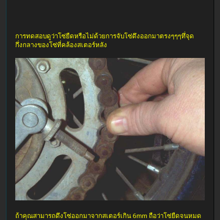
การทดสอบดูว่าโซ่ยืดหรือไม่ด้วยการจับโซ่ดึงออกมาตรงๆๆๆทึ่จุด
กึ่งกลางของโซ่ที่คล้องสเตอร์หลัง
ถ้าคุณสามารถดึงโซ่ออกมาจากสเตอร์เกิน 6mm ถือว่าโซ่ยืดจนหมด