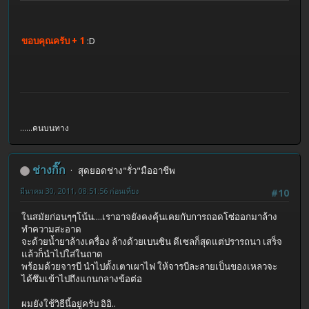
ขอบคุณครับ + 1
:D
......คนบนทาง
ช่างกิ๊ก
สุดยอดช่าง"รั่ว"มืออาชีพ
มีนาคม 30, 2011, 08:51:56 ก่อนเที่ยง
#10
ในสมัยก่อนๆๆโน้น....เราอาจยังคงคุ้นเคยกับการถอดโซ่ออกมาล้าง
ทำความสะอาด
จะด้วยน้ำยาล้างเครื่อง ล้างด้วยเบนซิน ดีเซลก็สุดแต่ปรารถนา เสร็จ
แล้วก็นำไปใส่ในถาด
พร้อมด้วยจารบี นำไปตั้งเตาเผาไฟ ให้จารบีละลายเป็นของเหลวจะ
ได้ซึมเข้าไปถึงแกนกลางข้อต่อ
ผมยังใช้วิธีนี้อยู่ครับ อิอิ..