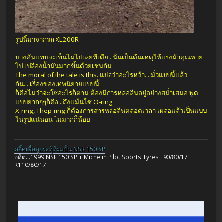
รูปนี้มาจากรถ XL200R
บางคันแทบจะเข็นไม่ไปเลยทีเดียว นั่นเป็นต้นเหตุให้แรงม้าคุณหาย
ไป เปลืองน้ำมันมากขึ้นด้วยเช่นกัน
The moral of the tale is this. แปลว่าอะไรหว้า....มั่วแบบนี้แล้ว
กัน....เรื่องของเทพนิยายแบบนี้
ก็คือไม่ว่าจะโซ่อะไรก็ตาม ต้องมีการหล่อลืนอยู่อย่างสม่ำเสมอ พูด
แบบยากๆๆก็คือ...ถึงแม้นโซ่ O-ring
X-ring, Thep-ring ก็ต้องการสารหล่อลืนตลอดเวลา เผลอแล้วเป็นแบบ
ในรูปแน่นอน ไม่มากก็น้อย
คลิ้คเพื่อดูกระทู้ที่ผมปั้น NSR 150 SP
อดีต...1999 NSR 150 SP + Michelin Pilot Sports Tyres F90/80/17
R110/80/17