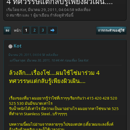
4 ทศวรรษแต่กลับรู้เพียงผิวเผิน....
เริ่มโดย Kot, มีนาคม 29, 2011, 04:04:58 หลังเที่ยง
0 สมาชิก และ 1 ผู้มาเยือน กำลังดูหัวข้อนี้
1
2
3
หน้า
ลง
การกระทำของผู้ใช้
Kot
มีนาคม 29, 2011, 04:04:58 หลังเที่ยง
แก้ไขล่าสุด
: มีนาคม 30, 2011, 10:44:44 ก่อนเที่ยง โดย Kot
ล้วงลึก....เรื่องโซ่....ผมใช้โซ่มาร่วม 4
ทศวรรษแต่กลับรู้เพียงผิวเผิน....
เรื่องของที่มา ผมอยากรู้ว่าโซ่ที่เราๆๆเรียกกันว่า 415 420 428 520
525 530 มันมีขนาดเท่าไร
รับน้ำหนักได้เท่าไร มีความเป็นมาอย่างไร ผมอยากหาโซ่ขนาด 525
ที่ทำจาก Stainless Steel...บร้าๆๆๆๆ
บทความนี้ผมไปอ่านจากหลายๆๆเว็ปของตปท (เดี๋ยวผมจะลงลิ้งค์
อ้างอิงด้วยครับ) และก็ใช้เวลาอ่าน