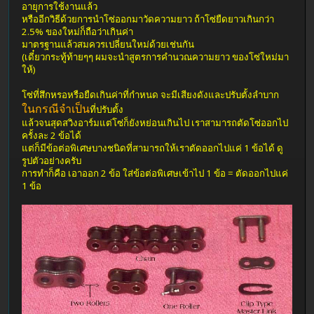
อายุการใช้งานแล้ว
หรืออีกวิธีด้วยการนำโซ่ออกมาวัดความยาว ถ้าโซ่ยืดยาวเกินกว่า
2.5% ของใหม่ก็ถือว่าเกินค่า
มาตรฐานแล้วสมควรเปลี่ยนใหม่ด้วยเช่นกัน
(เดี๋ยวกระทู้ท้ายๆๆ ผมจะนำสูตรการคำนวณความยาว ของโซ่ใหม่มา
ให้)
โซ่ที่สึกหรอหรือยืดเกินค่าที่กำหนด จะมีเสียงดังและปรับตั้งลำบาก
ในกรณีจำเป็น
ที่ปรับตั้ง
แล้วจนสุดสวิงอาร์มแต่โซ่ก็ยังหย่อนเกินไป เราสามารถตัดโซ่ออกไป
ครั้งละ 2 ข้อได้
แต่ก็มีข้อต่อพิเศษบางชนิดที่สามารถให้เราตัดออกไปแค่ 1 ข้อได้ ดู
รูปตัวอย่างครับ
การทำก็คือ เอาออก 2 ข้อ ใส่ข้อต่อพิเศษเข้าไป 1 ข้อ = ตัดออกไปแค่
1 ข้อ