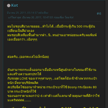
Kot
มีนาคม 29, 2011, 05:14:57 หลังเที่ยง
#6
แก้ไขล่าสุด
: มีนาคม 30, 2011, 10:47:03 ก่อนเที่ยง โดย Kot
ผมไม่ชอบสีม่วงเรยยยย....ทำไงได้...เมื่อมีกระทู้เกิน 500 กระทู้มัน
เปลี่ยนเป็นสีม่วงเอง
ผมชอบสีเหลืองพื้นดำมากฝ่า...นิ...ทนอ่านเอาหน่อยนะครับ ผมพิมพ์
เองเมื่อยกว่า...เย้อๆๆๆ
ต่อครับ...(ออกทะเลไปเล็กน้อย)
มันสามารถกระเด็นออกมาเมื่อมีแรงหนีศูนย์กลางในขณะที่ใช้งาน
และสร้างความสกปรกให้
กับรถสุด LOVE ของเราๆๆท่านๆๆ ...แต่โชคก็ยังเข้าข้างพวกกระเป๋า
หนัก มีหลายบริษัทผลิต
สเปร์ยฉีดโซ่ออกมาจำหน่าย กระเป๋าเบาก็ใช้ Bosny กระป๋องละ 80
บาท กระเป๋าหนักก็ใช้
ของนอกราคาแพงกว่า2-6 เท่าตัว แต่ก็แลกมาด้วยคุณภาพที่ดีกว่าใช่
มะครัฟฟฟฟ..........