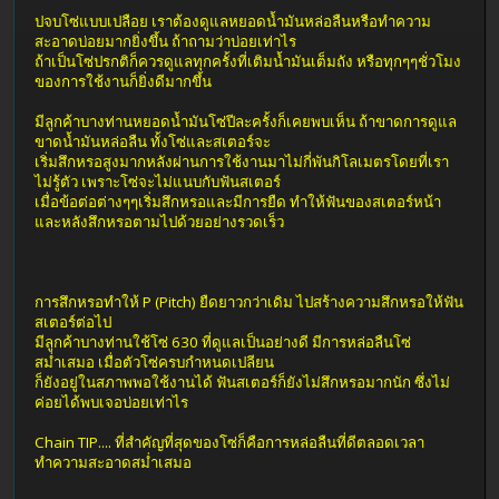
ปจบโซ่แบบเปลือย เราต้องดูแลหยอดน้ำมันหล่อลืนหรือทำความ
สะอาดบ่อยมากยิ่งขึ้น ถ้าถามว่าบ่อยเท่าไร
ถ้าเป็นโซ่ปรกติก็ควรดูแลทุกครั้งที่เติมน้ำมันเต็มถัง หรือทุกๆๆชั่วโมง
ของการใช้งานก็ยิ่งดีมากขึ้น
มีลูกค้าบางท่านหยอดน้ำมันโซ่ปีละครั้งก็เคยพบเห็น ถ้าขาดการดูแล
ขาดน้ำมันหล่อลืน ทั้งโซ่และสเตอร์จะ
เริ่มสึกหรอสูงมากหลังผ่านการใช้งานมาไม่กี่พันกิโลเมตรโดยที่เรา
ไม่รู้ตัว เพราะโซ่จะไม่แนบกับฟันสเตอร์
เมื่อข้อต่อต่างๆๆเริ่มสึกหรอและมีการยืด ทำให้ฟันของสเตอร์หน้า
และหลังสึกหรอตามไปด้วยอย่างรวดเร็ว
การสึกหรอทำให้ P (Pitch) ยืดยาวกว่าเดิม ไปสร้างความสึกหรอให้ฟัน
สเตอร์ต่อไป
มีลูกค้าบางท่านใช้โซ่ 630 ที่ดูแลเป็นอย่างดี มีการหล่อลืนโซ่
สม่ำเสมอ เมื่อตัวโซ่ครบกำหนดเปลียน
ก็ยังอยู่ในสภาพพอใช้งานได้ ฟันสเตอร์ก็ยังไม่สึกหรอมากนัก ซึ่งไม่
ค่อยได้พบเจอบ่อยเท่าไร
Chain TIP.... ที่สำคัญที่สุดของโซ่ก็คือการหล่อลืนที่ดีตลอดเวลา
ทำความสะอาดสม่ำเสมอ