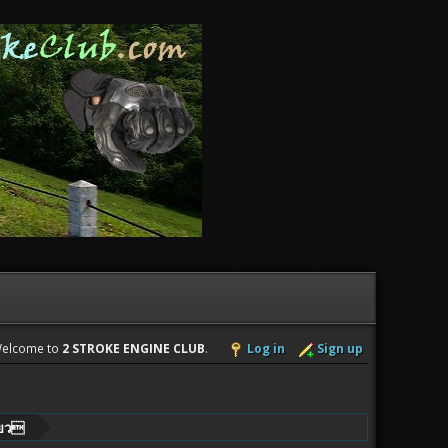
elcome to
2 STROKE ENGINE CLUB
.
Log in
Sign up
ั้ยว