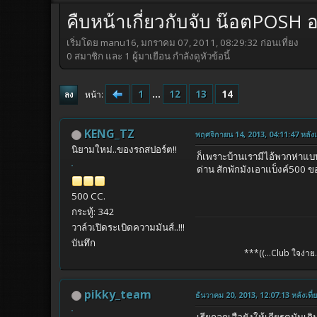
คืบหน้าเกี่ยวกับจับ น๊อตPOSH อ
เริ่มโดย manu16, มกราคม 07, 2011, 08:29:32 ก่อนเที่ยง
0 สมาชิก และ 1 ผู้มาเยือน กำลังดูหัวข้อนี้
1
...
12
13
14
หน้า
ลง
KENG_TZ
พฤศจิกายน 14, 2013, 04:11:47 หลังเท
นิยามใหม่..ของรถสปอร์ต!!
ก็เพราะบ้านเรามีไอ้พวกห่าแบ
ด่าน สักพักมังเอาแบ็งค์500 ขอ
500 CC.
กระทู้: 342
วาล์วเปิดระเบิดความมันส์..!!!
บันทึก
***((...Club ใจง่าย...
pikky_team
ธันวาคม 20, 2013, 12:07:13 หลังเที่
เรียกลูกเสือยังให้เกียรตมันเ