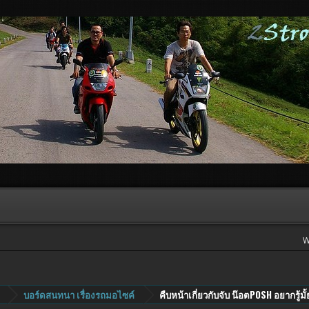
W
บอร์ดสนทนา เรื่องรถมอไซค์
คืบหน้าเกี่ยวกับจับ น๊อตPOSH อยากรู้ม