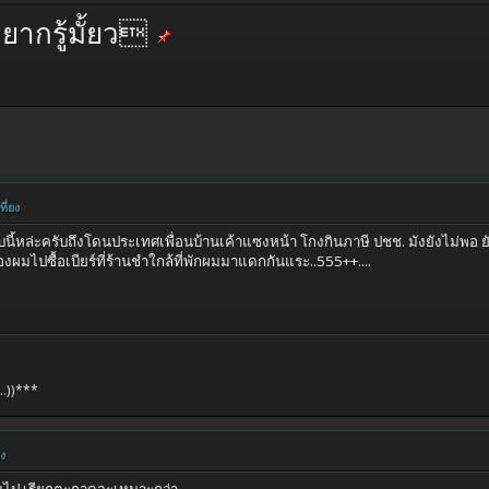
ยากรู้มั้ยว
ี่ยง
บนี้หล่ะครับถึงโดนประเทศเพื่อนบ้านเค้าแซงหน้า โกงกินภาษี ปชช. มังยังไม่พ
งผมไปซื้อเบียร์ที่ร้านชำใกล้ที่พักผมมาแดกกันแระ..555++....
))***
ยง
กินไป เรียกตะกวดจะเหมาะกว่า