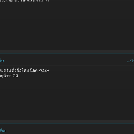
่ยง
แก้ไ
ยครับ ตั้งชื่อใหม่ น๊อต POZH
่น๊าาา อิอิ
ี่ยง