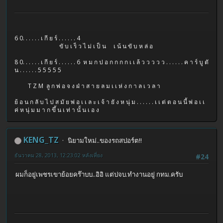
6 0. . . . . . เ กี ย ร์ . . . . . . 4
ขั บ เ ร็ ว ไ ม่ เ ป็ น เ น้ น ขั บ ห ล่ อ
8 0. . . . . . เ กี ย ร์ . . . . . . 6 ห ม ก ป อ ก ก ก ก เ เ ล้ ว ว ว ว ว . . . . . . ค า ร์ บู ตั
น . . . . . . 5 5 5 5 5
T Z M ลู ก พ่ อ จ ง ฝ่ า ส า ย ล ม เ เ ห่ ง ก า ล เ ว ล า
ย้ อ น ก ลั บ ไ ป ส มั ย พ่ อ เ เ ล ะ เ จ้ า ยั ง ห นุ่ ม . . . . . . เ เ ต่ ต อ น นี้ พ่ อ เ เ
ค่ ห นุ่ ม ม า ก ขึ้ น เ ท่ า นั้ น เ อ ง
KENG_TZ
นิยามใหม่..ของรถสปอร์ต!!
ธันวาคม 28, 2013, 12:23:02 หลังเที่ยง
#24
ผมก็อยู่เพชรเขาย้อยคร๊าบบ..อิอิ แต่ปจบ.ทำงานอยู่ กทม.ครับ