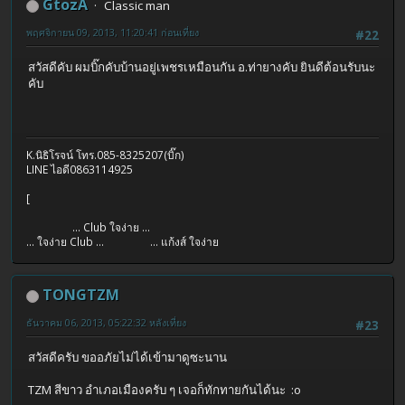
GtozA
Classic man
พฤศจิกายน 09, 2013, 11:20:41 ก่อนเที่ยง
#22
สวัสดีคับ ผมบิ๊กคับบ้านอยู่เพชรเหมือนกัน อ.ท่ายางคับ ยินดีต้อนรับนะ
คับ
K.นิธิโรจน์ โทร.085-8325207(บิ๊ก)
LINE ไอดี0863114925
[
... Club ใจง่าย ...
... ใจง่าย Club ... ... แก้งส์ ใจง่าย
TONGTZM
ธันวาคม 06, 2013, 05:22:32 หลังเที่ยง
#23
สวัสดีครับ ขออภัยไม่ได้เข้ามาดูซะนาน
TZM สีขาว อำเภอเมืองครับ ๆ เจอก็ทักทายกันได้นะ :o