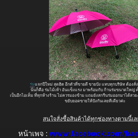
ร่ม
แจกปีใหม่ สุดฮิต อีกตัวที่ขายดี ขายปัง แทบทุกบริษัท ต้องสั
นั่นก็คือ ร่มไม้เท้า อันแข็งแรง มาพร้อมกับ ก้านร่มขนาดใหญ่ ค้
เป็นอีกไอเท็ม ที่ทุกห้างร้าน ไม่ควรมองข้าม แถมยังสกรีนร่มออกมาได้สวย
ขยับยอดขายให้ปังกันเลยทีเดียวค่ะ
สนใจสั่งซื้อสินค้าได้ทุกช่องทางตามนี้เล
หน้าเพจ :
www.facebook.com/kae