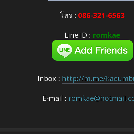
โทร :
086-321-6563
Line ID :
romkae
Inbox :
http://m.me/kaeumbr
E-mail :
romkae@hotmail.c