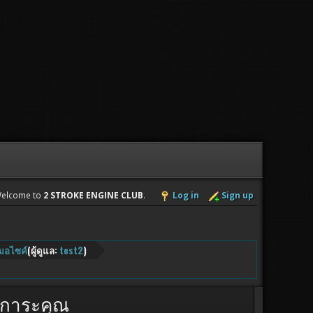
elcome to
2 STROKE ENGINE CLUB
.
Log in
Sign up
ับมอไซค์
(ผู้ดูแล:
test2
)
ุปการะคุณ