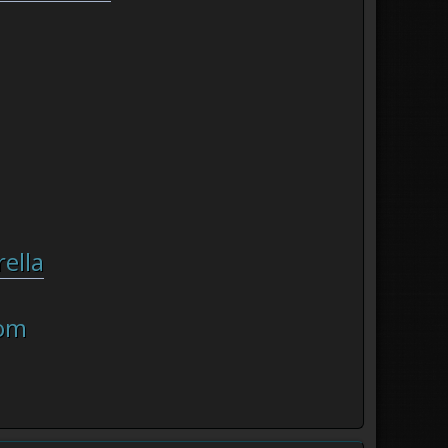
ella
om