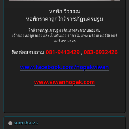
หอพัก วิวรรณ
หอพักราคาถูกใกล้ราชภัฎนครปฐม
ใกล้ราชภัฎนครปฐม เดินทางสะดวกปลอยภัย
เจ้าของหอดูแลเองและเป็นกันเอง ราคาไม่แพง พร้อมเฟอร์นิเจอร์
แอร์ครบวงจร
ติดต่อสอบถาม
081-9413429
,
083-6932426
www.facebook.com/hopakviwan
www.viwanhopak.com
somchaizs