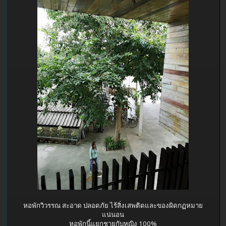
หอพักวิวรรณ สะอาด ปลอดภัย ไร้สิ่งเสพติดและของผิดกฏหมาย
แน่นอน
หอพักนี้แยกชายกับหญิง 100%