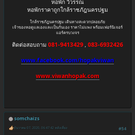
หอพัก วิวรรณ
หอพักราคาถูกใกล้ราชภัฎนครปฐม
ใกล้ราชภัฎนครปฐม เดินทางสะดวกปลอยภัย
เจ้าของหอดูแลเองและเป็นกันเอง ราคาไม่แพง พร้อมเฟอร์นิเจอร์
แอร์ครบวงจร
ติดต่อสอบถาม
081-9413429
,
083-6932426
www.facebook.com/hopakviwan
www.viwanhopak.com
somchaizs
ธันวาคม 07, 2020, 06:47:42 หลังเที่ยง
#54