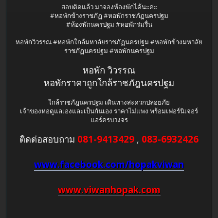
สอบติดแล้ว มาจองห้องพักได้นะค่ะ
#หอพักข้างราชภัฏ #หอพักราชภัฏนครปฐม
#ห้องพักนครปฐม #หอพักร่มรื่น
หอพักวิวรรณ #หอพักใกล้มหาลัยราชภัฏนครปฐม #หอพักข้างมหาลัย
ราชภัฏนครปฐม #หอพักนครปฐม
หอพัก วิวรรณ
หอพักราคาถูกใกล้ราชภัฎนครปฐม
ใกล้ราชภัฎนครปฐม เดินทางสะดวกปลอยภัย
เจ้าของหอดูแลเองและเป็นกันเอง ราคาไม่แพง พร้อมเฟอร์นิเจอร์
แอร์ครบวงจร
ติดต่อสอบถาม
081-9413429
,
083-6932426
www.facebook.com/hopakviwan
www.viwanhopak.com