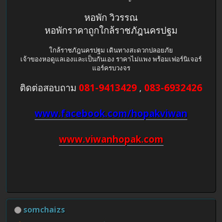
หอพัก วิวรรณ
หอพักราคาถูกใกล้ราชภัฎนครปฐม
ใกล้ราชภัฎนครปฐม เดินทางสะดวกปลอยภัย
เจ้าของหอดูแลเองและเป็นกันเอง ราคาไม่แพง พร้อมเฟอร์นิเจอร์
แอร์ครบวงจร
ติดต่อสอบถาม
081-9413429
,
083-6932426
www.facebook.com/hopakviwan
www.viwanhopak.com
somchaizs