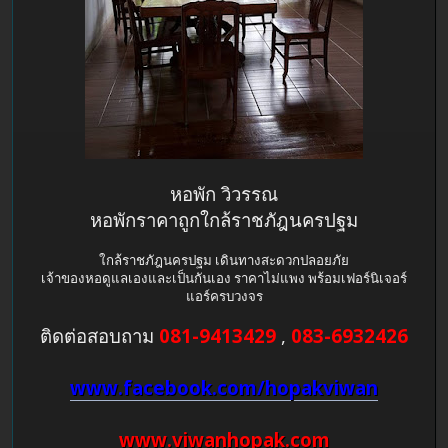
หอพัก วิวรรณ
หอพักราคาถูกใกล้ราชภัฎนครปฐม
ใกล้ราชภัฎนครปฐม เดินทางสะดวกปลอยภัย
เจ้าของหอดูแลเองและเป็นกันเอง ราคาไม่แพง พร้อมเฟอร์นิเจอร์
แอร์ครบวงจร
ติดต่อสอบถาม
081-9413429
,
083-6932426
www.facebook.com/hopakviwan
www.viwanhopak.com