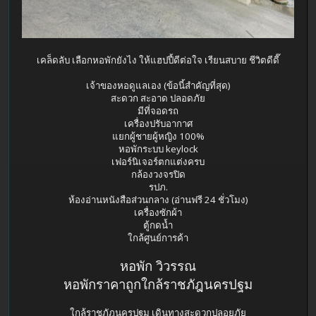
เคล็ดลับ เลือกหอพักยังไง ให้แฮปปี้ดีต่อใจ เรียนสบาย ชีวิตดีดี๊
เจ้าของหอดูแลเอง (ข้อนี้สำคัญที่สุด)
สะดวก สะอาด ปลอดภัย
มีที่จอดรถ
เครื่องปรับอากาศ
แยกผู้ชายผู้หญิง 100%
หอพักระบบ keylock
เฟอร์นิเจอร์ตกแต่งครบ
กล้องวงจรปิด
รปภ.
ห้องอ่านหนังสือส่วนกลาง (อ่านฟรี 24 ชั่วโมง)
เครื่องซักผ้า
ตู้กดน้ำ
ใกล้ศูนย์การค้า
หอพัก วิวรรณ
หอพักราคาถูกใกล้ราชภัฎนครปฐม
ใกล้ราชภัฎนครปฐม เดินทางสะดวกปลอยภัย