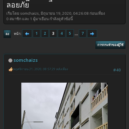
ลอยภัย
เริ่มโดย somchaizs, มิถุนายน 19, 2020, 04:26:08 ก่อนเที่ยง
0 สมาชิก และ 1 ผู้มาเยือน กำลังดูหัวข้อนี้
1
2
3
4
5
...
7
หน้า
ลง
การกระทำของผู้ใช้
somchaizs
พฤศจิกายน 21, 2020, 08:57:29 หลังเที่ยง
#40