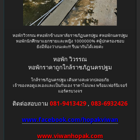
หอพักวิวรรณ #หอพักข้างมหาลัยราชภัฏนครปฐม #หอพักนครปฐม
หอพักนักศึกษาแยกชายและหญิง 1000000% #ผู้ปกครองชอบ
ยังมีห้องว่างนะคะ!!! รีบมากันได้เลยค่ะ
หอพัก วิวรรณ
หอพักราคาถูกใกล้ราชภัฎนครปฐม
ใกล้ราชภัฎนครปฐม เดินทางสะดวกปลอยภัย
เจ้าของหอดูแลเองและเป็นกันเอง ราคาไม่แพง พร้อมเฟอร์นิเจอร์
แอร์ครบวงจร
ติดต่อสอบถาม
081-9413429
,
083-6932426
www.facebook.com/hopakviwan
www.viwanhopak.com