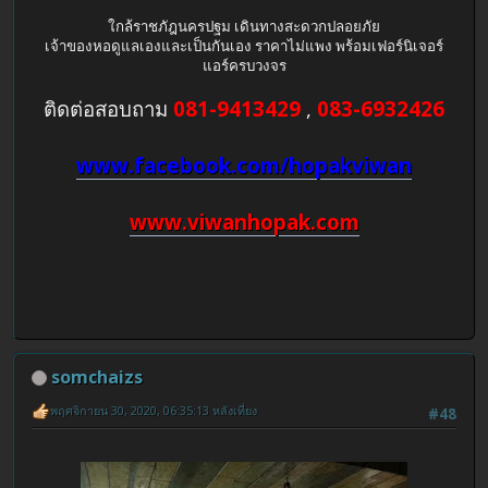
ใกล้ราชภัฎนครปฐม เดินทางสะดวกปลอยภัย
เจ้าของหอดูแลเองและเป็นกันเอง ราคาไม่แพง พร้อมเฟอร์นิเจอร์
แอร์ครบวงจร
ติดต่อสอบถาม
081-9413429
,
083-6932426
www.facebook.com/hopakviwan
www.viwanhopak.com
somchaizs
พฤศจิกายน 30, 2020, 06:35:13 หลังเที่ยง
#48