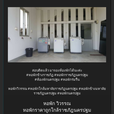
สอบติดแล้ว มาจองห้องพักได้นะค่ะ
#หอพักข้างราชภัฏ #หอพักราชภัฏนครปฐม
#ห้องพักนครปฐม #หอพักร่มรื่น
หอพักวิวรรณ #หอพักใกล้มหาลัยราชภัฏนครปฐม #หอพักข้างมหาลัย
ราชภัฏนครปฐม #หอพักนครปฐม
หอพัก วิวรรณ
หอพักราคาถูกใกล้ราชภัฎนครปฐม