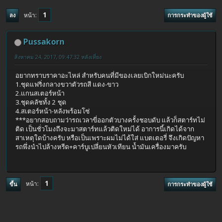
1
หน้า
ลง
การกระทำของผู้ใช้
Pussakorn
สิงหาคม 24, 2017, 09:47:32 หลังเที่ยง
อยากทราบราคาอะไหล่ สำหรับคนที่มีของเลยเบิกใหม่นะครับ
1.ชุดแฟริ่งกลางขวาตัวรถสี แดง-ขาว
2.แกนสเตอร์หน้า
3.ชุดคลัชทั้ง 2 ชุด
4.สเตอร์หน้า-หลังพร้อมโซ่
***อยากสอบถามว่ารถเวลาขี่ออกตัวบางครั้งชอบดับ แล้วก็สตาร์ทไม่
ติด เป็นชั่วโมงถึงจะมาสตาร์ทแล้วติดใหม่ได้ อาการนี้เกิดได้จาก
สาเหตุใดบ้างครับ หรือเป็นเพราะผมไม่ได้ใส่ แบตเตอรี่ จึงเกิดปัญหา
รถพึ่งนำไปล้างหรีด+คาร์บูเปลี่ยนหัวเทียน น้ำมันเครื่องมาครับ
1
หน้า
ขึ้น
การกระทำของผู้ใช้