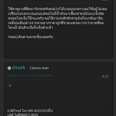
ใช้สายยางที่ติดมากับรถครับทนE20ได้แน่นอนเพราะผมใช้อยู่ไม่เคย
เปรี่ยนไม่แตกแน่นอน(แต่พอไม่มีน้ำมันมาเลี้ยงสายๆมันจะแข็งนิด
หน่อยไม่แข็งโป๊กนะครับ พอใช้งานรถสักพักสายมันก็จะกลับมานิ่ม
เหมือนเดิม)ต่างจากสายยางราคาถูกที่ขายเมตรละ10กว่าบาทที่พอ
โดนน้ำมันสักแป๊บก็แข็งตัวแล้ว
รถผม2คันตามลายเซ็นเลยครับ
GtozA
Classic man
เมษายน 17, 2014, 10:14:33 หลังเที่ยง
#26
:(
K.นิธิโรจน์ โทร.085-8325207(บิ๊ก)
LINE ไอดี0863114925