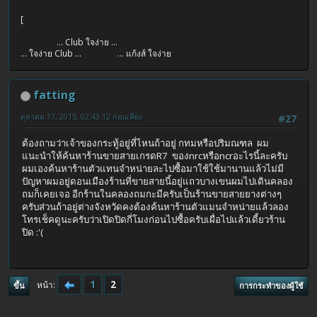
[
... Club ใจง่าย ...
... ใจง่าย Club ... ... แก้งส์ ใจง่าย
fatting
ตุลาคม 17, 2015, 02:43:12 ก่อนเที่ยง
#27
ต้องถามว่าเจ้าของกระทู้อยู่ที่ไหนถ้าอยู่ กทมหรือปริมณฑล ผม
แนะนำให้ค้นหาร้านขายสายเกรดR7 ของnrcหรือncrอะไรนี้ละครับ
ผมเองค้นหาร้านตัวแทนจำหน่ายละไปซื้อมาใช้ใช้มานานแล้วไม่มี
ปัญหาผมอยู่ดอนเมืองร้านที่ขายสายนี้อยู่แถวบางเขนผมไปเดินคลอง
ถมก็เคยเจอ อีกร้านในคลองถมกะมีครับเป็นร้านขายสายยางต่างๆ
ครับส่วนถ้าอยู่ต่างจังหวัดคงต้องค้นหาร้านตัวแมนจำหน่ายแล้วลอง
โทรเช็คดูนะครับว่าเปิดปิดกี่โมงก่อนไปซื้อครับเผื่อไปแล้วเดี้ยวร้าน
ปิด :'(
1
2
หน้า
ขึ้น
การกระทำของผู้ใช้