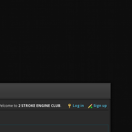
elcome to
2 STROKE ENGINE CLUB
.
Log in
Sign up