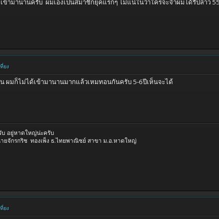
้เข้ามานานครับ ผมเองเป็นสมาชิกยุคแรกๆ ไม่แน่ในว่าใครจะจำผมได้รึปล่าว 555 
ี่ยง
ท่าน ผมก็ไม่ได้เข้ามานานมากแล้วเหมทอนกันครับ 5-6ปีเห็นจะได้
ับ อยู่หาดใหญ่น่ะครับ
นายจักรกริช ทองเพ็ง ธ.ไทยพาณิชย์ สาขา ม.อ.หาดใหญ่
ี่ยง