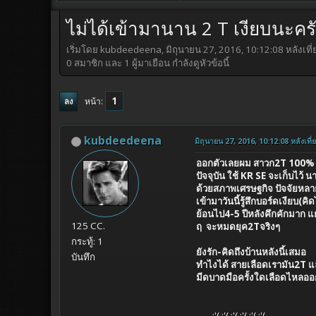
ไม่ได้เข้ามานาน 2 T เงียบนะคร
เริ่มโดย kubdeedeena, มิถุนายน 27, 2016, 10:12:08 หลังเที่
0 สมาชิก และ 1 ผู้มาเยือน กำลังดูหัวข้อนี้
1
หน้า
ลง
kubdeedeena
มิถุนายน 27, 2016, 10:12:08 หลังเที่
ออกตัวเลยผม สาวก2T 100%
ปัจจุบัน ใช้ KR SE จะเก็บไว้
ด้วยสภาพเศรษฐกิจ ปัจจัยหลาย
เข้ามาวันนี้รู้สึกบอร์ดเงียบ(ค
ย้อนไป4-5 ปีหลังคึกคักมาก แย
125 CC.
ฤ จะหมดยุค2Tจริงๆ
กระทู้: 1
ยังรัก-คิดถึงบ้านหลังนี้เสมอ
บันทึก
ทำไงได้ สายเลือดเรามัน2T แล้
มีดบาดมือครั้งใดเลือดไหลออก
:'( :'( :'( :'( :'( :'(