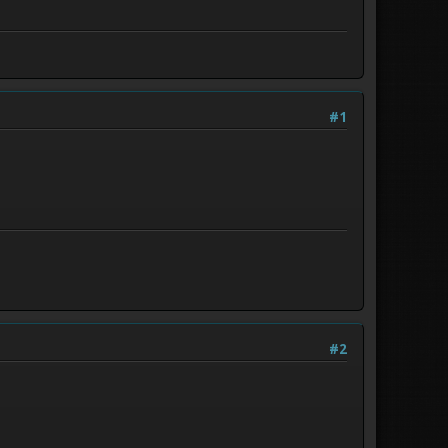
#1
#2