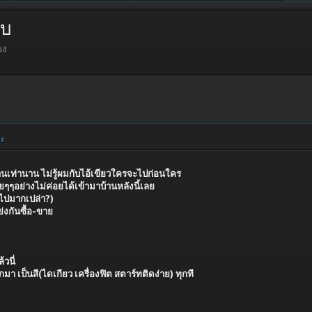
ับ
ยง
ยง
 นานเท่านาน ไม่รู้ผมกับไอ้เขียวใครจะไปก่อนใคร
ๆๆอย่างไม่ค่อยได้เข้ามาบ้านหลังนี้เลย
ิดไปมากเปล่า?)
่งกันซื้อ-ขาย
วนี่
มา เป็นสี(ไดเกียว เครื่องฟิต สตาร์ทติดง่าย) ทุกที