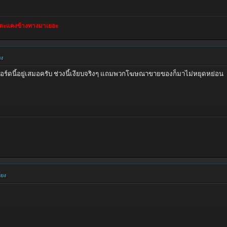
ทางมาเยอะ
ยง
อร์ดนี้อยู่เสมอครับ ช่วงนี้เงียบจริงๆ แถมพวกโฆษณาขายของก็มาไม่หยุดหย่อน
่ยง