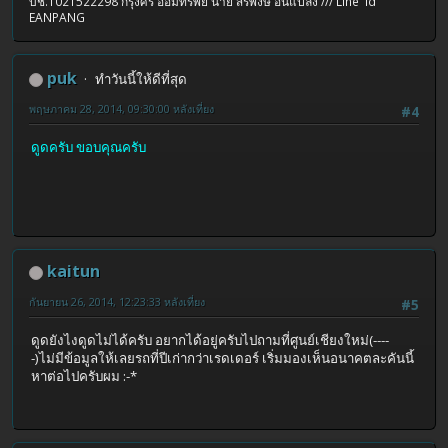
บช.1021522298 กรุงศรี ออมทรัพย์ นาย สรพงษ์ อันแปลง /// Line id
EANPANG
puk
ทำวันนี้ให้ดีที่สุด
พฤษภาคม 28, 2014, 09:30:00 หลังเที่ยง
#4
ดูดครับ ขอบคุณครับ
kaitun
กันยายน 26, 2014, 12:23:33 หลังเที่ยง
#5
ดูดยังไงดูดไม่ได้ครับ อยากได้อยู่ครับไปถามที่ศูนย์เชียงใหม่(----
-)ไม่มีข้อมูลให้เลยรถที่ปีเก่ากว่าเรดเดอร์ เริ่มมองเห็นอนาคตละคันนี้
หาต่อไปครับผม :-*