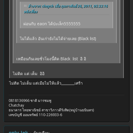
อ้างจาก: chaych เมื่อ กุมภาพันธ์ 26, 2011, 05:33:16
หลังเที่ยง
ผ่อนกับ eaon ได้ป่ะเล็ก5555555
ไม่ได้แล้ว อันเก่ายังไม่ได้จ่ายเลย (Black list)
เหมือนกันเลยชั่วโมงนี้ติด Black list อิ อิ
ไม่ติด แต่ เต็ม อิอิ
ไม่ติด ไม่เต็ม แต่เมียไม่ให้แล้ว,,,,,,,,,,,,,,,เศร้า
0818136966 ชาติ มารชมพู
Chatchay
ธนาคาร ไทยพาณิชย์ สาขาวิภาวดีรังสิต(หมู่บ้านธนินทร)
เลขบัญชี ออมทรัพย์ 110-226933-6
only_lek
ผู้มาเยือน