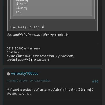
ช่างแอบ
แอ๊บๆๆๆ
ฮ่วย
ช่างแอบ อยู่ นวนคร นะพี่
อ้อ....คนที่ขี่เอ็นสีขาวแดงป่ะที่เท่ๆๆๆช่ายป่ะครับ
0818136966 ชาติ มารชมพู
Chatchay
ธนาคาร ไทยพาณิชย์ สาขาวิภาวดีรังสิต(หมู่บ้านธนินทร)
เลขบัญชี ออมทรัพย์ 110-226933-6
velocity1000cc
กุมภาพันธ์ 24, 2011, 09:10:52 หลังเที่ยง
#26
ทำไหมช่างจะต้องแอบด้วย เอาแบบโปร่งใสดีกว่าไหม อิ อิ ช่างปู บี
อิน เลิฟ นวนคร.....