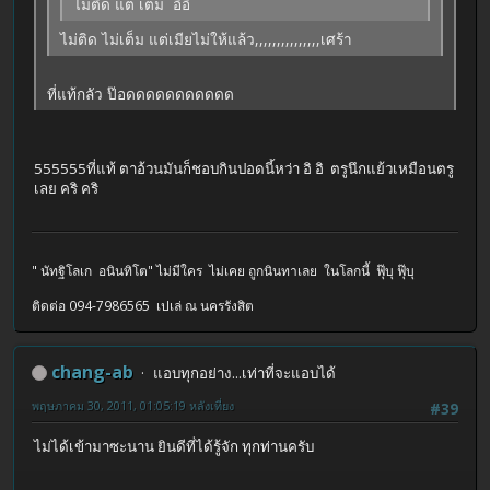
ไม่ติด แต่ เต็ม อิอิ
ไม่ติด ไม่เต็ม แต่เมียไม่ให้แล้ว,,,,,,,,,,,,,,,เศร้า
ที่แท้กลัว ป๊อดดดดดดดดดดด
555555ที่แท้ ตาอ้วนมันก็ชอบกินปอดนี้หว่า อิ อิ ตรูนึกแย้วเหมือนตรู
เลย คริ คริ
" นัทฐิโลเก อนินทิโต" ไม่มีใคร ไม่เคย ถูกนินทาเลย ในโลกนี้ ฟุ๊บุ ฟุ๊บุ
ติดต่อ 094-7986565 เปเล่ ณ นครรังสิต
chang-ab
แอบทุกอย่าง...เท่าที่จะแอบได้
พฤษภาคม 30, 2011, 01:05:19 หลังเที่ยง
#39
ไม่ได้เข้ามาซะนาน ยินดีที่ได้รู้จัก ทุกท่านครับ