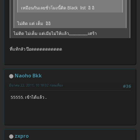
เหมือนกันเลยชั่วโมงนี้ติด Black list อิ อิ
ไม่ติด แต่ เต็ม อิอิ
ไม่ติด ไม่เต็ม แต่เมียไม่ให้แล้ว,,,,,,,,,,,,,,,เศร้า
ที่แท้กลัว ป๊อดดดดดดดดดดด
Naoho Bkk
มีนาคม 22, 2011, 10:18:02 ก่อนเที่ยง
#36
55555. เข้าได้แล้ว ..
zxpro