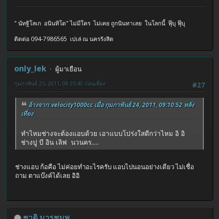
" นัทฐิโลเก อนินทิโต" ไม่มีใคร ไม่เคย ถูกนินทาเลย ในโลกนี้ ฟุ๊บุ ฟุ๊บุ
ติดต่อ 094-7986565 เปเล่ ณ นครรังสิต
only_lek
ผู้มาเยือน
กุมภาพันธ์ 25, 2011, 08:35:40 ก่อนเที่ยง
#27
อ้างจาก: velocity1000cc เมื่อ กุมภาพันธ์ 24, 2011, 09:10:52 หลัง
เที่ยง
ทำไหมช่างจะต้องแอบด้วย เอาแบบโปร่งใสดีกว่าไหม อิ อิ
ช่างปู บี อิน เลิฟ นวนคร.....
ช่างแอบ ก้อคือ ไม่ค่อยทำอะไรครับ แอบไปนอนอย่างเดียว ไม่เชื่อ
ถาม ตาแบ๊งค์ได้เลย อิอิ
ชาติ มารชมพู