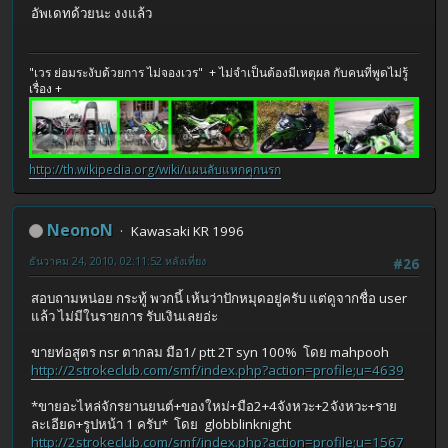
อัพเดทด้วยนะ งงแล้ว
"เวร ย่อมระงับด้วยการ ไม่จองเวร" + ไม่จำเป็นต้องมีเหตุผล กับคนที่พูดไม่รู้
เรื่อง +
http://th.wikipedia.org/wiki/แผนลับแหกคุกนรก
NeonoN
Kawasaki KR 1996
ธันวาคม 24, 2010, 02:11:52 หลังเที่ยง
#26
สอบถามหน่อย กระทู้ พวกนี้ เห้นว่าปักหมุดอยู่ครับ แต่ดูจากชื่อ user
แล้ว ไม่มีในรายการ รับเงินเลยอ่ะ
ขายท่อสูตร nsr ตากลม มือ1/ ptt 2T syn 100% โดย mahpooh
http://2strokeclub.com/smf/index.php?action=profile;u=4639
*ขายอะไหล่จักรยานยนต์+ของใหม่+มือ2+4จังหวะ+2จังหวะ+ราย
ละเอียด+รูปหน้า 1 ครับ* โดย globblinknight
http://2strokeclub.com/smf/index.php?action=profile;u=1567