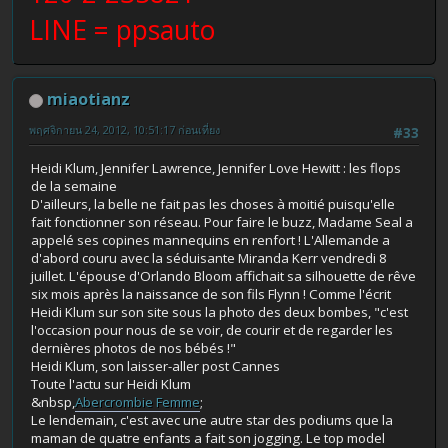
LINE = ppsauto
miaotianz
พฤศจิกายน 24, 2012, 10:51:17 ก่อนเที่ยง
#33
Heidi Klum, Jennifer Lawrence, Jennifer Love Hewitt : les flops
de la semaine
D'ailleurs, la belle ne fait pas les choses à moitié puisqu'elle
fait fonctionner son réseau. Pour faire le buzz, Madame Seal a
appelé ses copines mannequins en renfort ! L'Allemande a
d'abord couru avec la séduisante Miranda Kerr vendredi 8
juillet. L'épouse d'Orlando Bloom affichait sa silhouette de rêve
six mois après la naissance de son fils Flynn ! Comme l'écrit
Heidi Klum sur son site sous la photo des deux bombes, "c'est
l'occasion pour nous de se voir, de courir et de regarder les
dernières photos de nos bébés !"
Heidi Klum, son laisser-aller post Cannes
Toute l'actu sur Heidi Klum
&nbsp,
Abercrombie Femme
;
Le lendemain, c'est avec une autre star des podiums que la
maman de quatre enfants a fait son jogging. Le top model