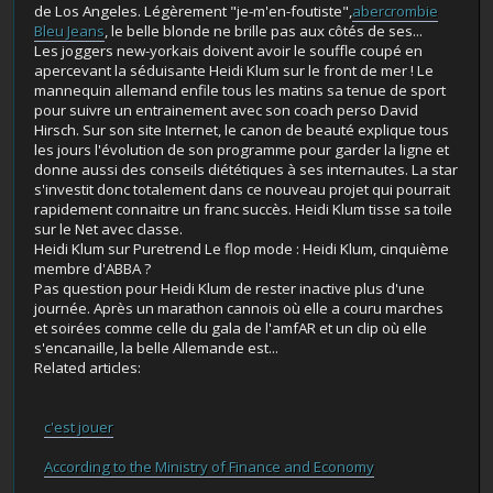
de Los Angeles. Légèrement "je-m'en-foutiste",
abercrombie
Bleu Jeans
, le belle blonde ne brille pas aux côtés de ses...
Les joggers new-yorkais doivent avoir le souffle coupé en
apercevant la séduisante Heidi Klum sur le front de mer ! Le
mannequin allemand enfile tous les matins sa tenue de sport
pour suivre un entrainement avec son coach perso David
Hirsch. Sur son site Internet, le canon de beauté explique tous
les jours l'évolution de son programme pour garder la ligne et
donne aussi des conseils diététiques à ses internautes. La star
s'investit donc totalement dans ce nouveau projet qui pourrait
rapidement connaitre un franc succès. Heidi Klum tisse sa toile
sur le Net avec classe.
Heidi Klum sur Puretrend Le flop mode : Heidi Klum, cinquième
membre d'ABBA ?
Pas question pour Heidi Klum de rester inactive plus d'une
journée. Après un marathon cannois où elle a couru marches
et soirées comme celle du gala de l'amfAR et un clip où elle
s'encanaille, la belle Allemande est...
Related articles:
c'est jouer
According to the Ministry of Finance and Economy