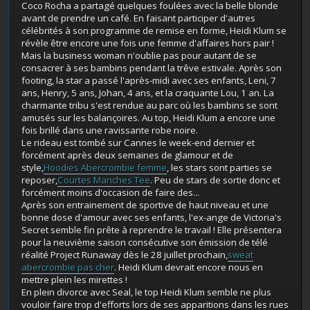
Coco Rocha a partagé quelques foulées avec la belle blonde
avant de prendre un café. En faisant participer d'autres
célébrités à son programme de remise en forme, Heidi Klum se
révèle être encore une fois une femme d'affaires hors pair !
Mais la business woman n'oublie pas pour autant de se
consacrer à ses bambins pendant la trêve estivale. Après son
footing, la star a passé l'après-midi avec ses enfants, Leni, 7
ans, Henry, 5 ans, Johan, 4 ans, et la craquante Lou, 1 an. La
charmante tribu s'est rendue au parc où les bambins se sont
amusés sur les balançoires. Au top, Heidi Klum a encore une
fois brillé dans une ravissante robe noire.
Le rideau est tombé sur Cannes le week-end dernier et
forcément après deux semaines de glamour et de
style,
Hoodies Abercrombie femme
, les stars sont parties se
reposer,
Courtes Manches Tee
. Peu de stars de sortie donc et
forcément moins d'occasion de faire des...
Après son entrainement de sportive de haut niveau et une
bonne dose d'amour avec ses enfants, l'ex-ange de Victoria's
Secret semble fin prête à reprendre le travail ! Elle présentera
pour la neuvième saison consécutive son émission de télé
réalité Project Runaway dès le 28 juillet prochain,
sweat
abercrombie pas cher
. Heidi Klum devrait encore nous en
mettre plein les mirettes !
En plein divorce avec Seal, le top Heidi Klum semble ne plus
vouloir faire trop d'efforts lors de ses apparitions dans les rues