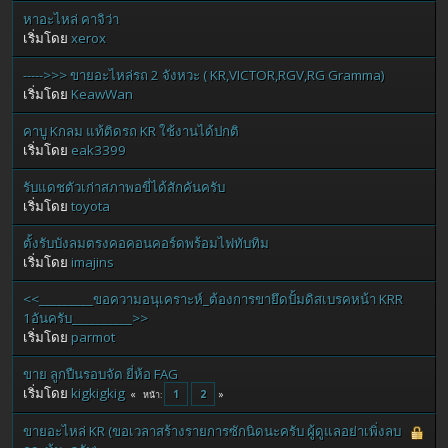
หาอะไหล่ คาจิว่า
เริ่มโดย
xerox
----->>> ขายอะไหล่รถ 2 จังหวะ ( KR,VICTOR,RGV,RG Gramma)
เริ่มโดย
KeawWan
คาบู Kกลม แท้ติดรถ KR ใช้งานได้ปกติ
เริ่มโดย
eak3399
รับแดชตัวเก่าสภาพอขี่ได้สักคันครับ
เริ่มโดย
toyota
ตั้งรับบังลมตรงคอคอนคอร์ดพร้อมไฟทับทิม
เริ่มโดย
imajins
<<_________ขอความอนุเคราะห์_ต้องการขายึดปั้มดิสเบรคหน้า KRR
1อันครับ__________>>
เริ่มโดย
parmot
ขาย ลูกปืนรอบจัด ยี่ห้อ FAG
เริ่มโดย
kigkigkig
1
2
หน้า
ขายอะไหล่ KR (ขอเวลาสร้างรายการซักนิดนะครับ ผู้ดูแลอย่าเพิ่งลบ