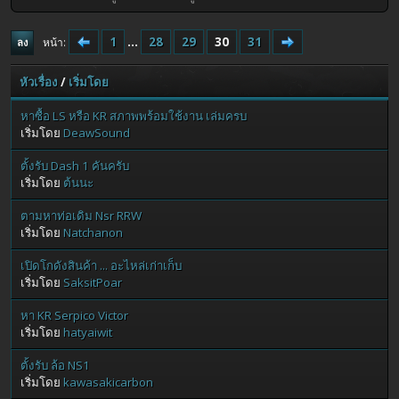
1
...
28
29
30
31
หน้า
ลง
หัวเรื่อง
/
เริ่มโดย
หาซื้อ LS หรือ KR สภาพพร้อมใช้งาน เล่มครบ
เริ่มโดย
DeawSound
ตั้งรับ Dash 1 คันครับ
เริ่มโดย
ต้นนะ
ตามหาท่อเดิม Nsr RRW
เริ่มโดย
Natchanon
เปิดโกดังสินค้า ... อะไหล่เก่าเก็บ
เริ่มโดย
SaksitPoar
หา KR Serpico Victor
เริ่มโดย
hatyaiwit
ตั้งรับ ล้อ NS1
เริ่มโดย
kawasakicarbon