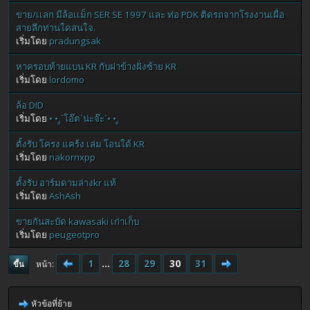
ขาย/เเลก มีล้อเเม็ก SER SE 1997 และ ท่อ PDK ติดรถจากโรงงานเผื่อ
สายลึกท่านใดสนใจ.
เริ่มโดย
pradungsak
หาครอบท้ายแบน KR กับฝาข้างฝั่งซ้าย KR
เริ่มโดย
lordomo
ล้อ DID
เริ่มโดย
• •.ู`โอ๊ต`น่ะจ๊ะ`• •.ู
ตั้งรับ โครง แคร้ง เล่ม โอนใด้ KR
เริ่มโดย
nakornxpp
ตั้งรับ อาร์มดามล่างkr แท้
เริ่มโดย
AshAsh
ขายกันสะบัด kawasaki เก่าเก็บ
เริ่มโดย
peugeotpro
1
...
28
29
30
31
หน้า
ขึ้น
หัวข้อที่ย้าย