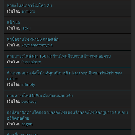
หาอะไหล่เออาร์ไมโคร คับ
เริ่มโดย
armicro
แม็ก LS
เริ่มโดย
jack_i
หาซื้อจานไฟ KR150 กล่องเล็ก
เริ่มโดย
2cyclemotorcycle
ตามหาอะไหล่ Nsr 150 RR ร้านไหนมีรบกวนเข้ามาหน่อยครับ
เริ่มโดย
Pussakorn
จำหน่ายของแต่งบิ๊กไบค์ทุกชนิด Infi Bikershop มีมากกว่าคำว่า ของ
เเต่ง!!!
เริ่มโดย
infinety
ตามหาอะไหล่ N-Pro มือสองหน่อยครับ
เริ่มโดย
bad-boy
ยังมีสมาชิกท่านใดยังขายกล่องไฟแต่งหรือกล่องไฟเล็กอยู่บ้างครับขอเบ
อรืติดต่อด้วย
เริ่มโดย
organ