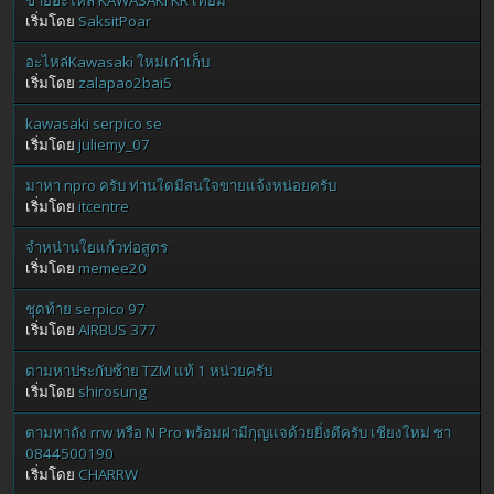
ขายอะไหล่ KAWASAKI KR เทียม
เริ่มโดย
SaksitPoar
อะไหล่Kawasaki ใหม่เก่าเก็บ
เริ่มโดย
zalapao2bai5
kawasaki serpico se
เริ่มโดย
juliemy_07
มาหา npro ครับ ท่านใดมีสนใจขายแจ้งหน่อยครับ
เริ่มโดย
itcentre
จำหน่านใยแก้วท่อสูตร
เริ่มโดย
memee20
ชุดท้าย serpico 97
เริ่มโดย
AIRBUS 377
ตามหาประกับซ้าย TZM แท้ 1 หน่วยครับ
เริ่มโดย
shirosung
ตามหาถัง rrw หรือ N Pro พร้อมฝามีกุญแจด้วยยิ่งดีครับ เชียงใหม่ ชา
0844500190
เริ่มโดย
CHARRW