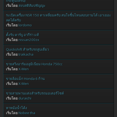
กระทู้นะครับ)
เริ่มโดย
สงบสติสัมปชัญญะ
ระเบิดเครื่อง NSR 150 ตาเหลี่ยมครับ สนใจชิ้นไหนสอบถามได้ เอาเยอะ
ลดได้ครับ
เริ่มโดย
lordomo
ตั้งรับ คาร์บู อากีร่า แท้
เริ่มโดย
nissan200zx
Quickshift สำหรับรถสูบเดียว
เริ่มโดย
traikacha
ขายสวิงอาร์มอลูมิเนียม Honda 750cc
เริ่มโดย
X-Men
ขายล้อแม็ก Honda 6 ก้าน
เริ่มโดย
X-Men
ขายสายพานแต่งสำหรับรถมอเตอร์ไซค์
เริ่มโดย
duraichi
หาหม้อน้ำโค้ง
เริ่มโดย
Nobee tha