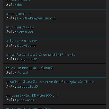
ล้อแม็ก NSR RRW
เริ่มโดย
ibo
ขายคาบู Beat110
เริ่มโดย
LoveTheKing(ฅนชายแดน)
ขายอะไหล่ VR เทียม
เริ่มโดย
SaksitPoar
หาซื้อ แม็ก nsr 150rw
เริ่มโดย
DeawSound
ตามหา ล้อเนียมสีเงิน D.I.D ขนาด1.85x17 1วงครับ
เริ่มโดย
Dragon~POP
อก+กระเป๋า KRR E8 สีเขียวใหม่แท้
เริ่มโดย
อินเตอร์
ถูก!!อะไหล่แท้-แต่ง มือ1 Kr Ser Vic มีเท่าที่ขาย รูปตามลิ้งค์ไปครับ
เริ่มโดย
zalapao2bai5
ยกกอง อะไหล่ใหม่ KR-Victor 900 บาท
เริ่มโดย
jinnawat-tu