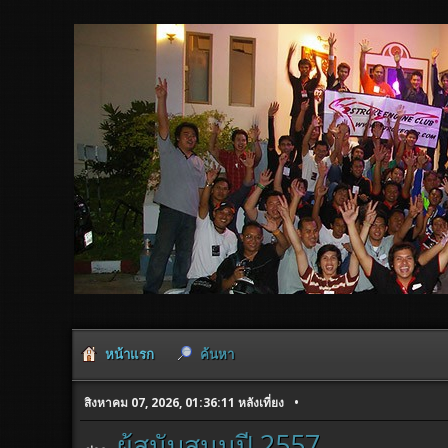
หน้าแรก
ค้นหา
สิงหาคม 07, 2026, 01:36:11 หลังเที่ยง
ผู้สนับสนุนปี 2557