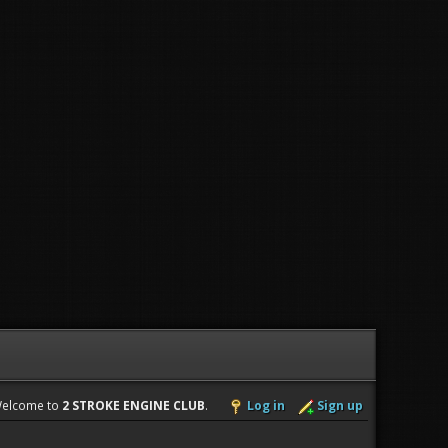
elcome to
2 STROKE ENGINE CLUB
.
Log in
Sign up