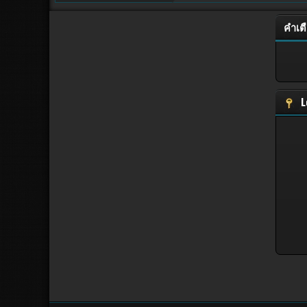
คำเต
L