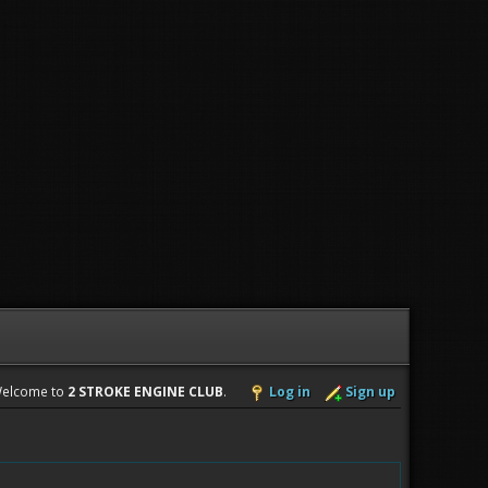
elcome to
2 STROKE ENGINE CLUB
.
Log in
Sign up