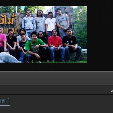
W
าย ]