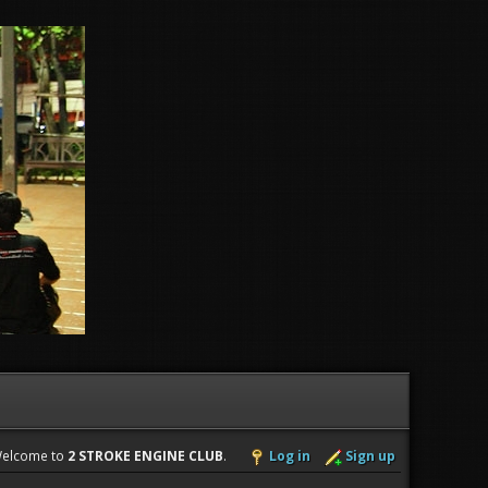
elcome to
2 STROKE ENGINE CLUB
.
Log in
Sign up