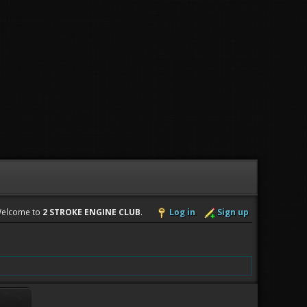
elcome to
2 STROKE ENGINE CLUB
.
Log in
Sign up