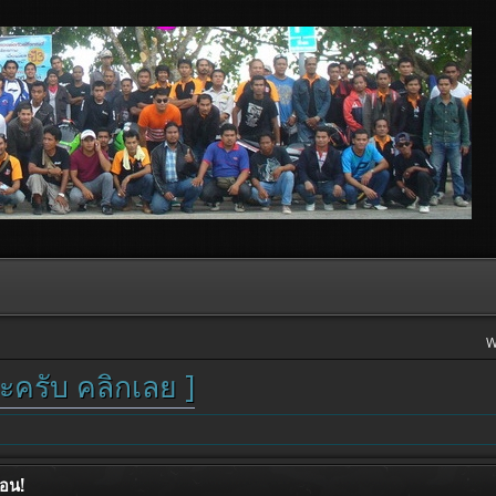
W
ะครับ คลิกเลย ]
ือน!