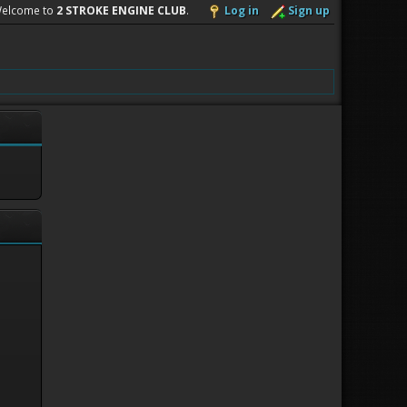
elcome to
2 STROKE ENGINE CLUB
.
Log in
Sign up