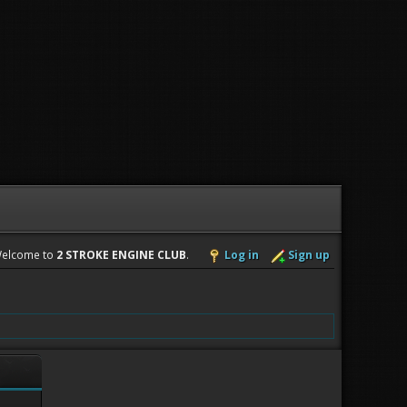
elcome to
2 STROKE ENGINE CLUB
.
Log in
Sign up