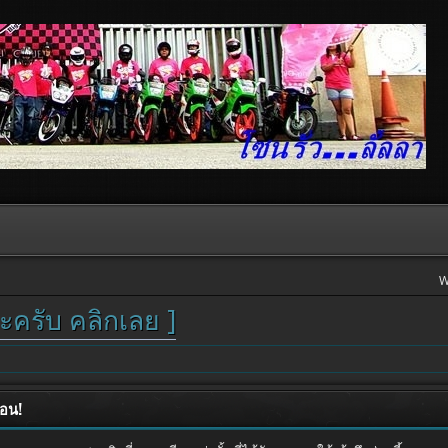
W
ะครับ คลิกเลย ]
ือน!